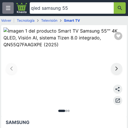
Volver
|
Tecnología
Televisión
Smart TV
Imagen
Imagen
Imagen
1
de
2
3
de
3
de
3
3
SAMSUNG