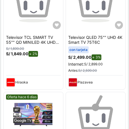
Televisor TCL SMART TV
Televisor QLED 75"" UHD 4K
55"" QD MINILED 4K UHD
Smart TV 75T6C
55C6K
S/ 1,899.00
con tarjeta
S/ 1,849.00
de descuento.
2%
S/ 2,499.00
de descuento.
3%
Internet:
S/ 2,899.00
Antes:
S/ 2,599.00
Hiraoka
Plazavea
Mejor precio.
Oferta hace 6 días