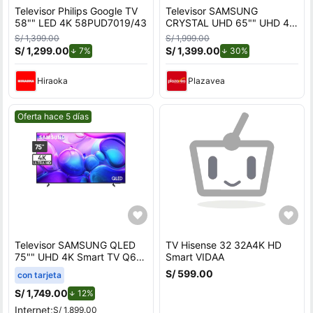
Televisor Philips Google TV
Televisor SAMSUNG
58"" LED 4K 58PUD7019/43
CRYSTAL UHD 65"" UHD 4K
Smart TV
S/ 1,399.00
S/ 1,999.00
UN65U8000FGXPE
S/ 1,299.00
de descuento.
S/ 1,399.00
de descuento.
7%
30%
Hiraoka
Plazavea
Mejor precio.
Oferta hace 5 días
Televisor SAMSUNG QLED
TV Hisense 32 32A4K HD
75"" UHD 4K Smart TV Q6
Smart VIDAA
QN75Q6FAAGXPE
S/ 599.00
con tarjeta
S/ 1,749.00
de descuento.
12%
Internet:
S/ 1,899.00