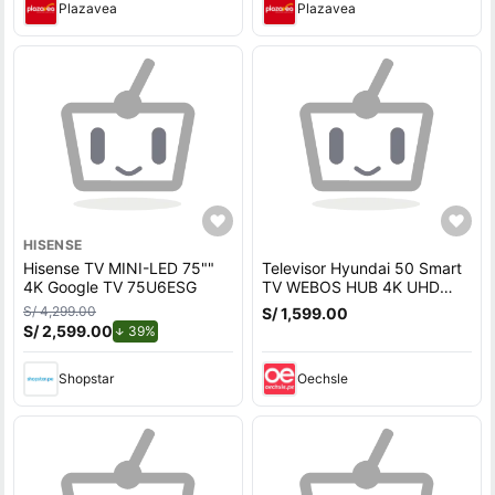
Plazavea
Plazavea
HISENSE
Hisense TV MINI-LED 75""
Televisor Hyundai 50 Smart
4K Google TV 75U6ESG
TV WEBOS HUB 4K UHD
LED HYLED5022W4KM
S/ 4,299.00
S/ 1,599.00
S/ 2,599.00
de descuento.
39%
Shopstar
Oechsle