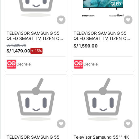
TELEVISOR SAMSUNG 55
TELEVISOR SAMSUNG 55
QLED SMART TV TIZEN OS
QLED SMART TV TIZEN OS
4K UHD 2025
4K UHD 2025
S/ 1,280.00
S/ 1,599.00
QN55Q7FAAGXPE
QN55Q7FAAGXPE
S/ 1,479.00
de aumento.
15%
Oechsle
Oechsle
TELEVISOR SAMSUNG 55
Televisor Samsung 55"" 4K