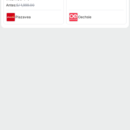
Antes:
S/ 1,999.00
Plazavea
Oechsle