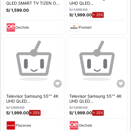
QLED SMART TV TIZEN OS
UHD QLED
4K UHD 2025 -
QN55Q7FAAGXPE 2025
S/ 1,599.00
S/ 1,599.00
QN55Q7FAAGXPE
S/ 1,999.00
de aumento.
25%
Oechsle
Promart
Televisor Samsung 55"" 4K
Televisor Samsung 55"" 4K
UHD QLED
UHD QLED
QN55Q7FAAGXPE 2025
QN55Q7FAAGXPE 2025
S/ 1,599.00
S/ 1,599.00
S/ 1,999.00
de aumento.
S/ 1,999.00
de aumento.
25%
25%
Plazavea
Oechsle