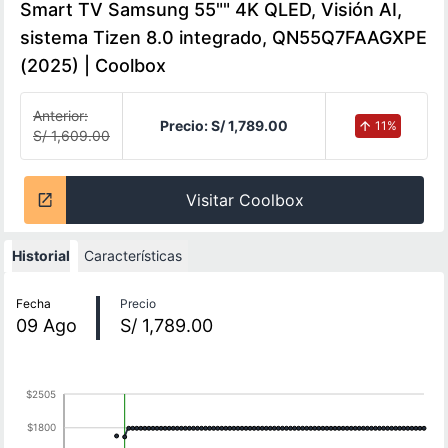
Smart TV Samsung 55"" 4K QLED, Visión AI,
sistema Tizen 8.0 integrado, QN55Q7FAAGXPE
(2025) | Coolbox
Anterior:
Precio:
S/ 1,789.00
11
%
S/ 1,609.00
Visitar Coolbox
Historial
Características
Historial de precios
Fecha
Precio
09
Ago
S/ 1,789.00
$2505
$1800