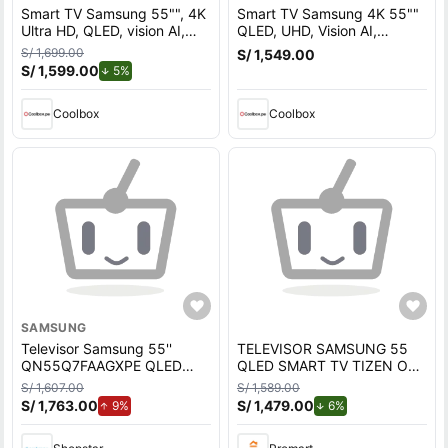
Smart TV Samsung 55"", 4K
Smart TV Samsung 4K 55""
Ultra HD, QLED, vision AI,
QLED, UHD, Vision AI,
sistema Tizen integrado,
sistema Tizen integrado,
S/ 1,699.00
S/ 1,549.00
QN55Q7FAAGXPE, 2025
QN55Q7FAAG 2025
S/ 1,599.00
de descuento.
5%
Coolbox
Coolbox
SAMSUNG
Televisor Samsung 55''
TELEVISOR SAMSUNG 55
QN55Q7FAAGXPE QLED
QLED SMART TV TIZEN OS
Visión AI Smart T
4K UHD 2025
S/ 1,607.00
S/ 1,589.00
QN55Q7FAAGXPE
S/ 1,763.00
de aumento.
S/ 1,479.00
de descuento.
9%
6%