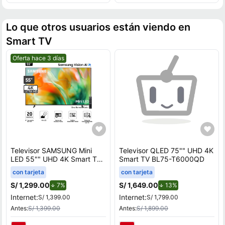
Lo que otros usuarios están viendo en
Smart TV
Mejor precio.
Oferta hace 3 días
Televisor SAMSUNG Mini
Televisor QLED 75"" UHD 4K
LED 55"" UHD 4K Smart TV
Smart TV BL75-T6000QD
M80H Vision AI
con tarjeta
con tarjeta
S/ 1,299.00
de descuento.
S/ 1,649.00
de descuento.
7%
13%
Internet:
Internet:
S/ 1,399.00
S/ 1,799.00
Antes:
S/ 1,399.00
Antes:
S/ 1,899.00