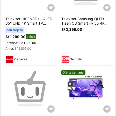
Televisor HISENSE Hi-QLED
Televisor Samsung QLED
65'' UHD 4K Smart TV
Tizen OS Smart Tv 55 4K
65QD68SG
QN55Q65DAGXPE +
S/ 2,399.00
con tarjeta
Soundbar HW C400
S/ 1,299.00
de descuento.
50%
Internet:
S/ 1,399.00
Antes:
S/ 2,599.00
Plazavea
Oechsle
Mejor precio.
Oferta semanal