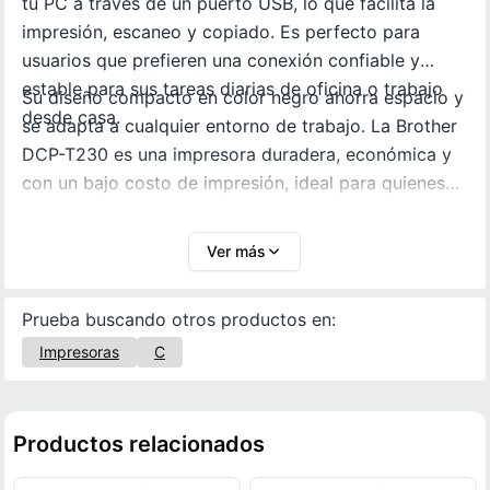
tu PC a través de un puerto USB, lo que facilita la
impresión, escaneo y copiado. Es perfecto para
usuarios que prefieren una conexión confiable y
estable para sus tareas diarias de oficina o trabajo
Su diseño compacto en color negro ahorra espacio y
desde casa.
se adapta a cualquier entorno de trabajo. La Brother
DCP-T230 es una impresora duradera, económica y
con un bajo costo de impresión, ideal para quienes
buscan un rendimiento constante y de alta calidad.
Ver más
Prueba buscando otros productos en:
Impresoras
C
Productos relacionados