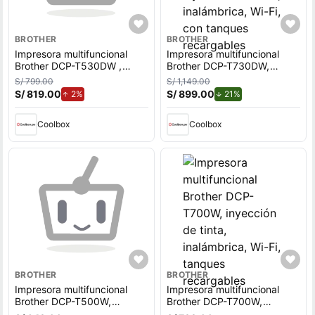
BROTHER
BROTHER
Impresora multifuncional
Impresora multifuncional
Brother DCP-T530DW ,
Brother DCP-T730DW,
inyección de tinta,
inyección de tinta,
S/ 799.00
S/ 1,149.00
inalámbrica, Wi-Fi, con
inalámbrica, Wi-Fi, con
S/ 819.00
de aumento.
S/ 899.00
de descuento.
2%
21%
tanques recargables
tanques recargables
Coolbox
Coolbox
BROTHER
BROTHER
Impresora multifuncional
Impresora multifuncional
Brother DCP-T500W,
Brother DCP-T700W,
inyección de tinta,
inyección de tinta,