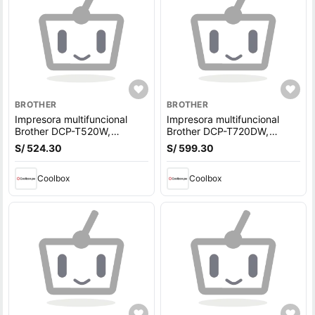
BROTHER
BROTHER
Impresora multifuncional
Impresora multifuncional
Brother DCP-T520W,
Brother DCP-T720DW,
inyección de tinta,
inyección de tinta,
S/ 524.30
S/ 599.30
inalámbrica, Wi-Fi, con
inalámbrica, Wi-Fi, con
tanques recargables
tanques recargables
(reempacado)
Coolbox
(reempacado)
Coolbox