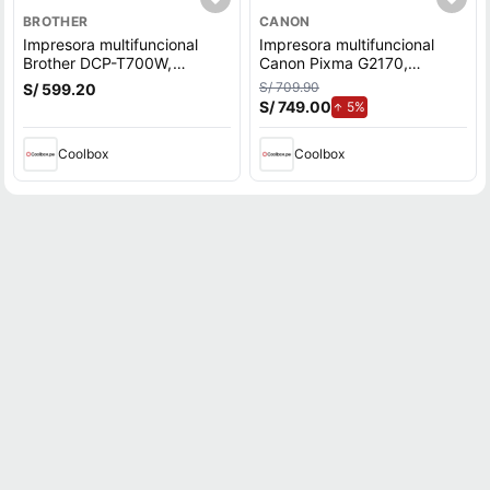
BROTHER
CANON
Impresora multifuncional
Impresora multifuncional
Brother DCP-T700W,
Canon Pixma G2170,
inyección de tinta,
inyección de tinta,
S/ 709.90
S/ 599.20
inalámbrica, Wi-Fi, con
alámbrica, con tanques
S/ 749.00
de aumento.
5%
tanques recargables
recargables
(reempacado)
Coolbox
Coolbox