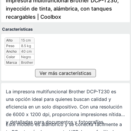
Impresora multifuncional Brother DCP-T230,
inyección de tinta, alámbrica, con tanques
recargables | Coolbox
Características
Características técnicas
Alto
15 cm
Peso
8.5 kg
Ancho
40 cm
Color
Negro
Marca
Brother
Ver más características
La impresora multifuncional Brother DCP-T230 es
una opción ideal para quienes buscan calidad y
eficiencia en un solo dispositivo. Con una resolución
de 6000 x 1200 dpi, proporciona impresiones nítidas
y detalladas para documentos y fotografías.
Este modelo es alámbrico y se conecta fácilmente a