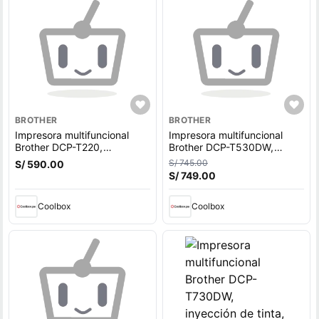
BROTHER
BROTHER
Impresora multifuncional
Impresora multifuncional
Brother DCP-T220,
Brother DCP-T530DW,
inyección de tinta,
inyección de tinta,
S/ 745.00
S/ 590.00
alámbrica, con tanques
inalámbrica, Wi-Fi, con
S/ 749.00
recargables
tanques recargables
Coolbox
Coolbox