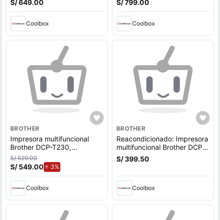
S/ 649.00
S/ 799.00
inalámbrica, Wi-Fi, con
inalámbrica, Wi-Fi, tanques
tanques recargables
recargables
Coolbox
Coolbox
BROTHER
BROTHER
Impresora multifuncional
Reacondicionado: Impresora
Brother DCP-T230,
multifuncional Brother DCP-
inyección de tinta,
T720DW, inyección de tinta,
S/ 529.00
S/ 399.50
alámbrico, con tanque
inalámbrica, Wi-Fi, con
S/ 549.00
de aumento.
3%
recargable
tanques recargables
Coolbox
Coolbox