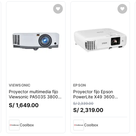
VIEWSONIC
EPSON
Proyector multimedia fijo
Proyector fijo Epson
Viewsonic PA503S 3800
PowerLite X49 3600
lúmenes, 300"", SVGA
lúmenes, 300""
S/ 2,339.00
S/ 1,649.00
800x600, HDMI, altavoz
S/ 2,319.00
cuento.
2W, blanco
Coolbox
Coolbox