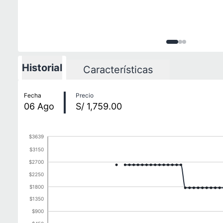
Imagen
Imagen
Imagen
1
de
2
3
d
3
Historial
Características
Historial de precios
Fecha
Precio
06
Ago
S/ 1,759.00
$3639
$3150
$2700
$2250
$1800
$1350
$900