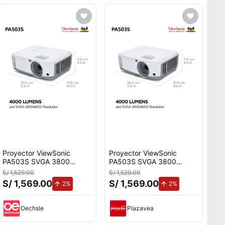
Proyector ViewSonic
Proyector ViewSonic
PA503S SVGA 3800
PA503S SVGA 3800
Lúmenes HDMI VGA DLP
Lúmenes HDMI VGA DLP
S/ 1,529.00
S/ 1,529.00
S/ 1,569.00
S/ 1,569.00
de aumento.
de aumento.
2%
2%
Oechsle
Plazavea