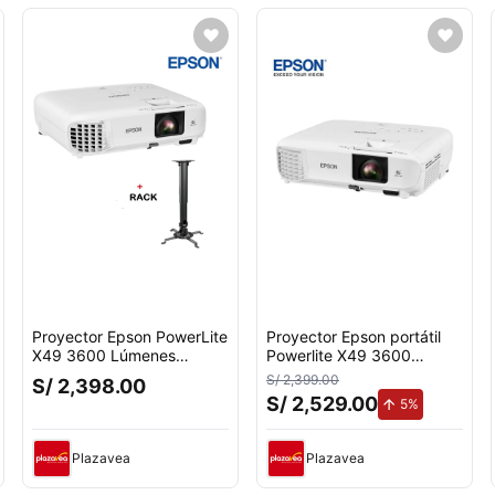
Proyector Epson PowerLite
Proyector Epson portátil
X49 3600 Lúmenes
Powerlite X49 3600
1024x768 XGA
Lúmenes XGA 1024x768
S/ 2,399.00
S/ 2,398.00
V11H982020
S/ 2,529.00
uento.
de aumento.
5%
Plazavea
Plazavea