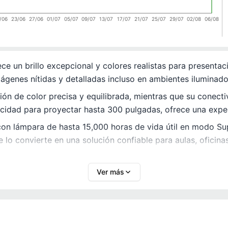
/06
23/06
27/06
01/07
05/07
09/07
13/07
17/07
21/07
25/07
29/07
02/08
06/08
ce un brillo excepcional y colores realistas para presenta
genes nítidas y detalladas incluso en ambientes iluminado
ón de color precisa y equilibrada, mientras que su conect
idad para proyectar hasta 300 pulgadas, ofrece una experi
on lámpara de hasta 15,000 horas de vida útil en modo Su
lo convierte en una solución confiable para aulas, oficinas
Ver más