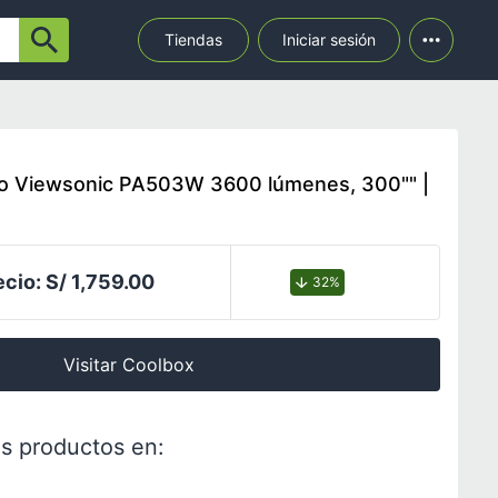
Tiendas
Iniciar sesión
ijo Viewsonic PA503W 3600 lúmenes, 300"" |
ecio:
S/ 1,759.00
32%
Visitar Coolbox
s productos en: