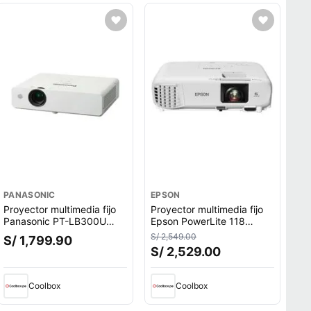
PANASONIC
EPSON
Proyector multimedia fijo
Proyector multimedia fijo
Panasonic PT-LB300U
Epson PowerLite 118
XGA, 3100 lúmenes, 300""
V11HA03020 3LCD, 3.800
S/ 2,549.00
S/ 1,799.90
lúmenes, 300""
S/ 2,529.00
Coolbox
Coolbox