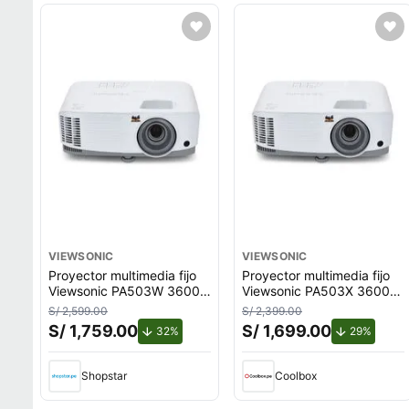
VIEWSONIC
VIEWSONIC
Proyector multimedia fijo
Proyector multimedia fijo
Viewsonic PA503W 3600
Viewsonic PA503X 3600
lúmenes, 300""
lúmenes, 300"", resolución
S/ 2,599.00
S/ 2,399.00
XGA 1024x768, HDMI,
S/ 1,759.00
S/ 1,699.00
de descuento.
de des
32%
29%
15000h, blanco
Shopstar
Coolbox