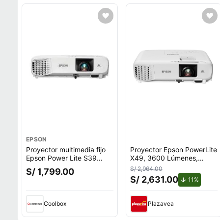
EPSON
Proyector multimedia fijo
Proyector Epson PowerLite
Epson Power Lite S39
X49, 3600 Lúmenes,
3300 lúmenes, 100""
1024x768, XGA
S/ 2,964.00
S/ 1,799.00
S/ 2,631.00
de desc
11%
Coolbox
Plazavea