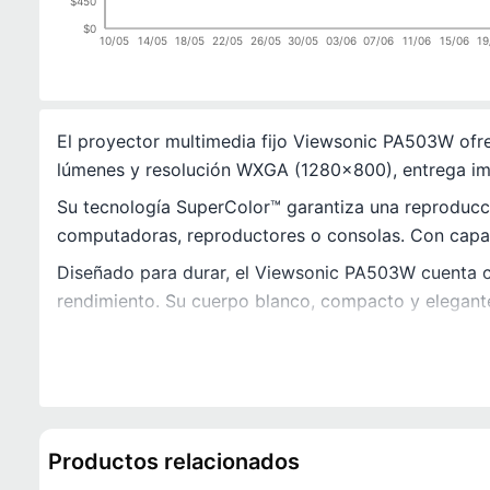
$450
$0
10/05
14/05
18/05
22/05
26/05
30/05
03/06
07/06
11/06
15/06
19
El proyector multimedia fijo Viewsonic PA503W ofre
lúmenes y resolución WXGA (1280x800), entrega imá
Su tecnología SuperColor™ garantiza una reproducci
computadoras, reproductores o consolas. Con capac
Diseñado para durar, el Viewsonic PA503W cuenta c
rendimiento. Su cuerpo blanco, compacto y elegante 
Productos relacionados