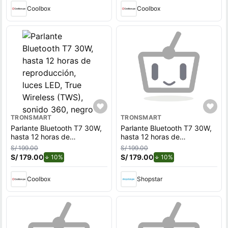
reproducción, negro
Coolbox
Coolbox
TRONSMART
TRONSMART
Parlante Bluetooth T7 30W,
Parlante Bluetooth T7 30W,
hasta 12 horas de
hasta 12 horas de
reproducción, luces LED,
reproducción, luces LED,
S/ 199.00
S/ 199.00
True Wireless (TWS), sonido
True Wireless (TWS), sonido
S/ 179.00
de descuento.
S/ 179.00
de descuento.
10%
10%
360, negro
360, negro
Coolbox
Shopstar