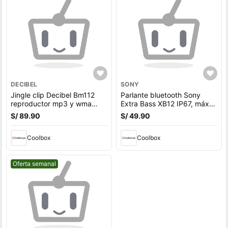
DECIBEL
SONY
Jingle clip Decibel Bm112
Parlante bluetooth Sony
reproductor mp3 y wma
Extra Bass XB12 IP67, máx.
8gb rojo
16 horas, azul
S/ 89.90
S/ 49.90
Coolbox
Coolbox
Mejor precio.
Oferta semanal