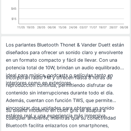
$45
$15
11/05
19/05
28/05
06/06
15/06
24/06
03/07
11/07
19/07
28/07
06/08
Los parlantes Bluetooth Thonet & Vander Duett están
diseñados para ofrecer un sonido claro y envolvente
en un formato compacto y fácil de llevar. Con una
potencia total de 10W, brindan un audio equilibrado
ideal para música, podcasts o películas tanto en
Incorporan radio FM y ofrecen hasta 8 horas de
interiores como en exteriores.
reproducción continua, permitiendo disfrutar de
contenido sin interrupciones durante todo el día.
Además, cuentan con función TWS, que permite
sincronizar dos unidades para obtener un sonido
Su diseño moderno en color gris se adapta a
estéreo real y una experiencia más inmersiva.
cualquier ambiente, mientras que su conectividad
Bluetooth facilita enlazarlos con smartphones,