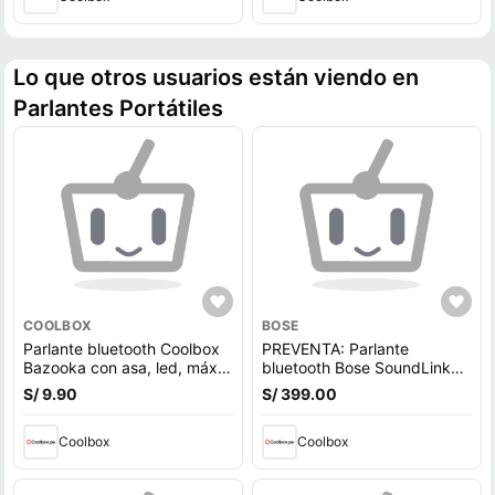
Lo que otros usuarios están viendo en
Parlantes Portátiles
COOLBOX
BOSE
Parlante bluetooth Coolbox
PREVENTA: Parlante
Bazooka con asa, led, máx.
bluetooth Bose SoundLink
2 horas
Flex 1ra Gen, Bluetooth 5.3,
S/ 9.90
S/ 399.00
hasta 12h, IP67, batería
recargable, resistente al
Coolbox
agua, negro (reempacado)
Coolbox