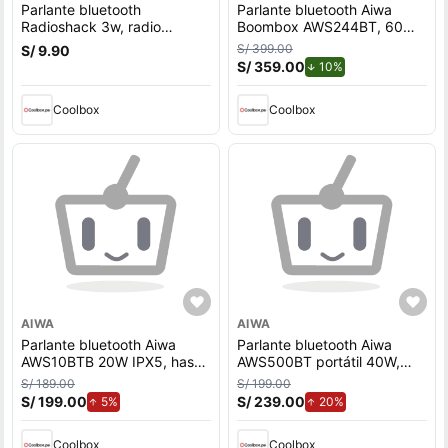
Parlante bluetooth
Parlante bluetooth Aiwa
Radioshack 3w, radio
Boombox AWS244BT, 60W,
am/fm, máx. 4 horas, azul
resistente al agua IPX6,
S/ 399.00
S/ 9.90
hasta 8 horas de
S/ 359.00
de descuento.
10%
reproducción, negro
Coolbox
Coolbox
AIWA
AIWA
Parlante bluetooth Aiwa
Parlante bluetooth Aiwa
AWS10BTB 20W IPX5, hasta
AWS500BT portátil 40W,
10 horas de reproducción,
hasta 2 horas de
S/ 189.00
S/ 199.00
negro
reproducción, negro
S/ 199.00
de aumento.
S/ 239.00
de aumento.
5%
20%
Coolbox
Coolbox