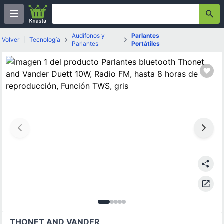
Audífonos y
Parlantes
Volver
|
Tecnología
Parlantes
Portátiles
Imagen
Imagen
Imagen
Imagen
Imagen
1
de
2
3
de
5
4
de
5
de
de
5
5
5
5
THONET AND VANDER