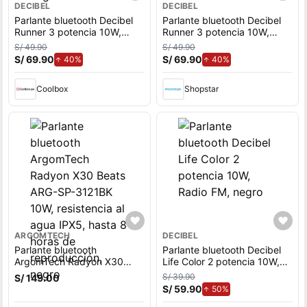
DECIBEL
DECIBEL
Parlante bluetooth Decibel
Parlante bluetooth Decibel
Runner 3 potencia 10W,
Runner 3 potencia 10W,
hasta 6 horas de
hasta 6 horas de
S/ 49.90
S/ 49.90
reproducción, clasificación
reproducción, clasificación
S/ 69.90
de aumento.
S/ 69.90
de aumento.
40%
40%
IPX6, negro
IPX6, negro
Coolbox
Shopstar
ARGOMTECH
DECIBEL
Parlante bluetooth
Parlante bluetooth Decibel
ArgomTech Radyon X30
Life Color 2 potencia 10W,
Beats ARG-SP-3121BK 10W,
Radio FM, negro
S/ 39.90
S/ 149.00
resistencia al agua IPX5,
S/ 59.90
de aumento.
50%
hasta 8 horas de