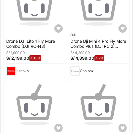
DJI
Drone DJI Lito 1 Fly More
Drone Dji Mini 4 Pro Fly More
Combo (DJI RC-N3)
Combo Plus (DJI RC 2)
48MP, 4K, vuelo 39 min
S/ 1,999.00
S/ 4,299.00
S/ 2,199.00
de aumento.
S/ 4,399.00
de aumento.
10%
2%
Hiraoka
Coolbox