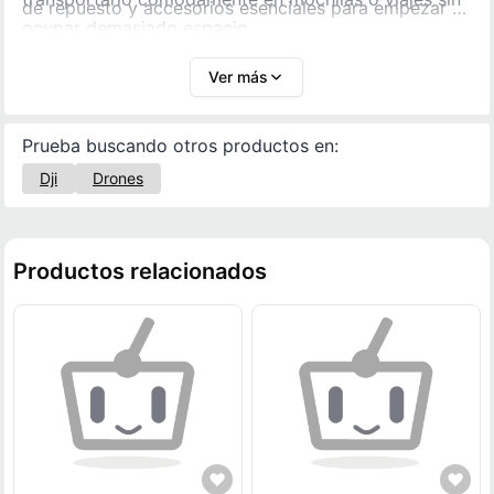
de repuesto y accesorios esenciales para empezar a
ocupar demasiado espacio.
volar desde el primer momento. El DJI Lito X1 Fly
More Combo es una excelente opción si buscas
Ver más
autonomía, estabilidad y mejor experiencia de vuelo
para crear contenido profesional.
Prueba buscando otros productos en:
Dji
Drones
Productos relacionados