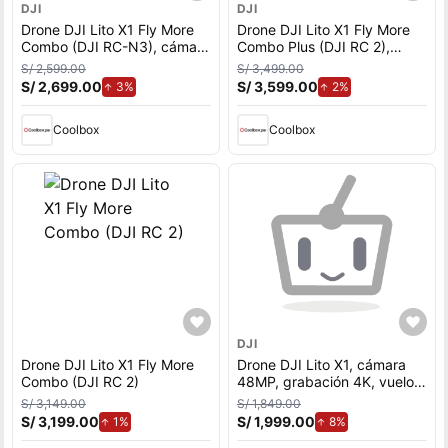
DJI
DJI
Drone DJI Lito X1 Fly More
Drone DJI Lito X1 Fly More
Combo (DJI RC-N3), cámara
Combo Plus (DJI RC 2),
48MP, grabación 4K, vuelo
cámara 48MP, grabación
S/ 2,599.00
S/ 3,499.00
hasta 36 min, distancia máx.
4K, vuelo hasta 52 min,
S/ 2,699.00
de aumento.
S/ 3,599.00
de aumento.
3%
2%
de vuelo 15 km
distancia máx. de vuelo 15
km
Coolbox
Coolbox
DJI
Drone DJI Lito X1 Fly More
Drone DJI Lito X1, cámara
Combo (DJI RC 2)
48MP, grabación 4K, vuelo
hasta 36 min, distancia máx.
S/ 3,149.00
S/ 1,849.00
de vuelo 15 km
S/ 3,199.00
de aumento.
S/ 1,999.00
de aumento.
1%
8%