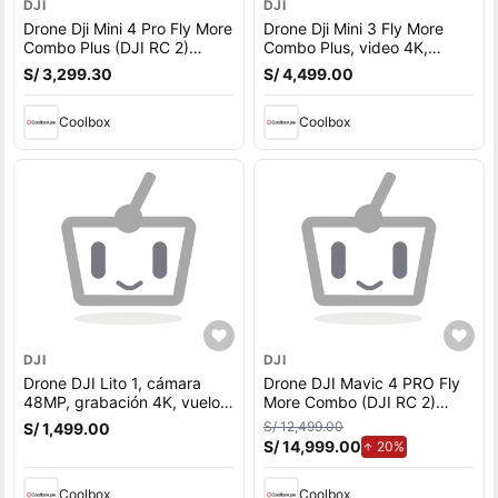
DJI
DJI
Drone Dji Mini 4 Pro Fly More
Drone Dji Mini 3 Fly More
Combo Plus (DJI RC 2)
Combo Plus, video 4K,
48MP, 4K, vuelo 39 min
48MP, vuelo 51 min
S/ 3,299.30
S/ 4,499.00
(reempacado)
Coolbox
Coolbox
DJI
DJI
Drone DJI Lito 1, cámara
Drone DJI Mavic 4 PRO Fly
48MP, grabación 4K, vuelo
More Combo (DJI RC 2)
hasta 36 min, transmisión 20
grabación en 6K, vuelo
S/ 12,499.00
S/ 1,499.00
km
hasta 51 minutos, distancia
S/ 14,999.00
de aumento.
20%
máx. de vuelo 30Km
Coolbox
Coolbox