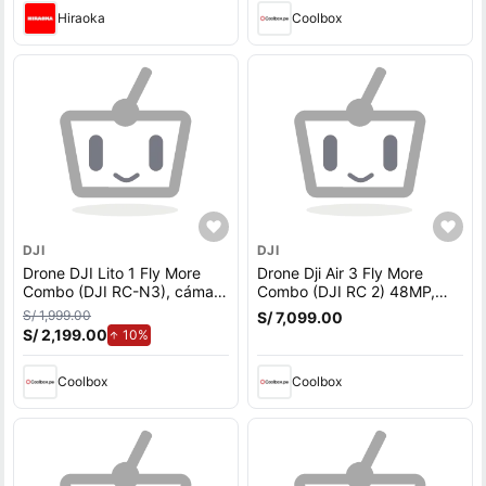
Hiraoka
Coolbox
DJI
DJI
Drone DJI Lito 1 Fly More
Drone Dji Air 3 Fly More
Combo (DJI RC-N3), cámara
Combo (DJI RC 2) 48MP,
48MP, grabación 4K, vuelo
4K, vuelo 46 min
S/ 1,999.00
S/ 7,099.00
hasta 36 min, transmisión 20
S/ 2,199.00
de aumento.
10%
km
Coolbox
Coolbox