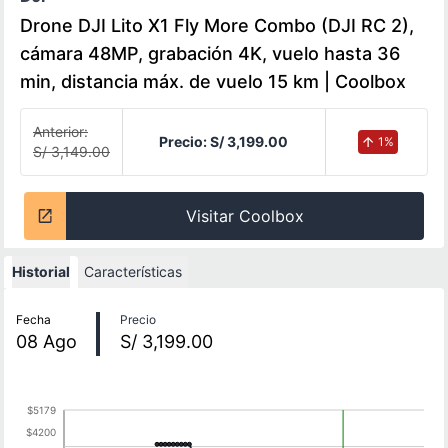
Drone DJI Lito X1 Fly More Combo (DJI RC 2),
cámara 48MP, grabación 4K, vuelo hasta 36
min, distancia máx. de vuelo 15 km | Coolbox
Anterior:
Precio:
S/ 3,199.00
1
%
S/ 3,149.00
Visitar Coolbox
Historial
Características
Historial de precios
Fecha
Precio
08
Ago
S/ 3,199.00
$5179
$4200