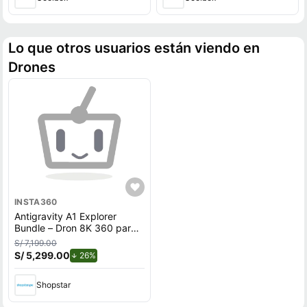
Lo que otros usuarios están viendo en
Drones
INSTA360
Antigravity A1 Explorer
Bundle – Dron 8K 360 para
Vuelo Inmersivo
S/ 7,199.00
S/ 5,299.00
de descuento.
26%
Shopstar