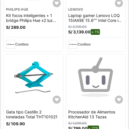
PHILIPS HUE
LENOVO
Kit focos inteligentes + 1
Laptop gamer Lenovo LOQ
bridge Philips Hue x2 luz
15IAX9E 15.6"" Intel Core i5,
amarilla, wifi, 9w, tipo de
512GB SSD, 8GB RAM,
S/ 3,199.00
S/ 289.00
bombilla E27, zigbee
Windows 11 Home, gris
S/ 3,139.00
de descuento.
1%
Coolbox
Coolbox
Gata tipo Castillo 2
Procesador de Alimentos
toneladas Total THT101021
KitchenAid 13 Tazas
S/ 1,099.00
S/ 109.90
S/ 799.00
de descuento.
27%