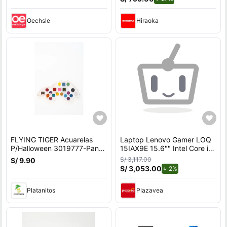
Oechsle
Hiraoka
FLYING TIGER Acuarelas
Laptop Lenovo Gamer LOQ
P/Halloween 3019777-Pant-
15IAX9E 15.6"" Intel Core i5
A
512GB SSD 8GB NVIDIA
S/ 3,117.00
S/ 9.90
RTX2050
S/ 3,053.00
de descuento.
2%
Platanitos
Plazavea