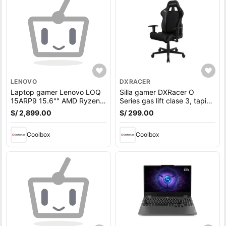
LENOVO
DXRACER
Laptop gamer Lenovo LOQ
Silla gamer DXRacer O
15ARP9 15.6"" AMD Ryzen
Series gas lift clase 3, tapiz
5-7235HS, 512GB SSD,
cuero pu, máx. 100 kg,
S/ 2,899.00
S/ 299.00
12GB RAM, GeForce RTX
inclinación 90 - 135°, negro
3050, Win11, gris
Coolbox
Coolbox