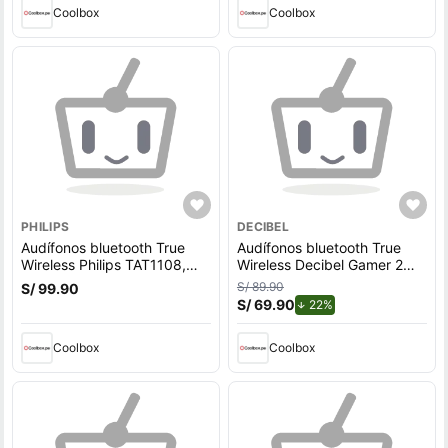
Coolbox
Coolbox
PHILIPS
DECIBEL
Audífonos bluetooth True
Audífonos bluetooth True
Wireless Philips TAT1108,
Wireless Decibel Gamer 2
resistencia al agua IPX4,
cancelación activa de ruido,
S/ 89.90
S/ 99.90
duración máx. 15 horas con
resistencia IPX4, duración
S/ 69.90
de descuento.
22%
estuche de carga, blanco
máx. 36 horas con estuche
de carga, negro
Coolbox
Coolbox