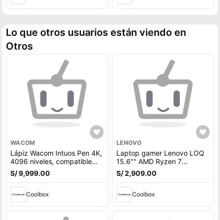
Lo que otros usuarios están viendo en
Otros
WACOM
LENOVO
Lápiz Wacom Intuos Pen 4K,
Laptop gamer Lenovo LOQ
4096 niveles, compatible
15.6"" AMD Ryzen 7
con Wacom Intuos, One Pen
7840HS, 512GB SSD, 16GB
S/ 9,999.00
S/ 2,909.00
RAM, RTX 4050 6GB, Win11
Home, gris
Coolbox
Coolbox