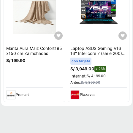
Manta Aura Maiz Confort195
Laptop ASUS Gaming V16
x150 cm Zalmohadas
16'' Intel core 7 (serie 200)
8GB 512GB SSD RTX3050
S/ 199.90
con tarjeta
V3607VJ-TK286W
S/ 3,949.00
de descuento.
26%
Internet:
S/ 4,199.00
Antes:
S/ 5,399.00
Promart
Plazavea