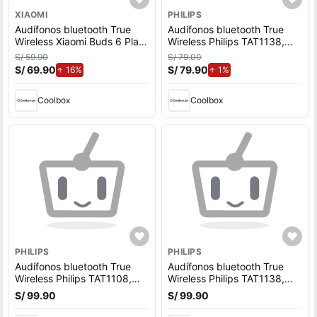
XIAOMI
PHILIPS
Audífonos bluetooth True
Audífonos bluetooth True
Wireless Xiaomi Buds 6 Play,
Wireless Philips TAT1138,
resistencia al agua IPX4,
resistencia al agua IPX4,
S/ 59.90
S/ 79.00
duración máx. 36 horas con
duración máx. 15 horas con
S/ 69.90
de aumento.
S/ 79.90
de aumento.
16%
1%
estuche de carga, negro
estuche de carga, negro
Coolbox
Coolbox
PHILIPS
PHILIPS
Audífonos bluetooth True
Audífonos bluetooth True
Wireless Philips TAT1108,
Wireless Philips TAT1138,
resistencia al agua IPX4,
resistencia al agua IPX4,
S/ 99.90
S/ 99.90
duración máx. 15 horas con
duración máx. 15 horas con
estuche de carga, negro
estuche de carga, blanco