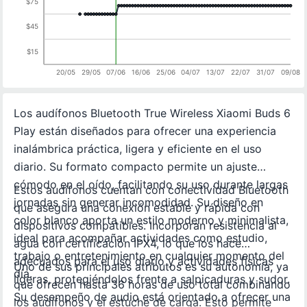
$75
$45
$15
20/05
29/05
07/06
16/06
25/06
04/07
13/07
22/07
31/07
09/08
Los audífonos Bluetooth True Wireless Xiaomi Buds 6
Play están diseñados para ofrecer una experiencia
inalámbrica práctica, ligera y eficiente en el uso
diario. Su formato compacto permite un ajuste
cómodo en el oído, facilitando su uso durante largas
Estos audífonos cuentan con conectividad Bluetooth
jornadas sin generar incomodidad. Su diseño en
que asegura una conexión estable y rápida con
color blanco aporta un estilo moderno y minimalista,
dispositivos compatibles. Incorporan resistencia al
ideal para acompañar actividades como estudio,
agua con certificación IPX4, lo que los hace
trabajo o entretenimiento en cualquier momento del
adecuados para el uso diario y actividades físicas
Uno de sus principales atributos es su autonomía, ya
día.
ligeras, protegiéndolos frente a salpicaduras y sudor.
que ofrecen hasta 36 horas de uso total combinando
Su desempeño de audio está orientado a ofrecer una
los audífonos y el estuche de carga. Esto permite