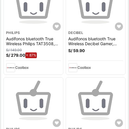
PHILIPS
DECIBEL
Audífonos bluetooth True
Audífonos bluetooth True
Wireless Philips TAT3508,
Wireless Decibel Gamer,
cancelación de ruido,
cancelación de ruido,
S/ 149.00
S/ 59.90
resistencia al agua IPX4,
resistente al agua IPX4,
S/ 279.00
de aumento.
87%
duración máx. 21 horas con
duración máx. 36 horas con
estuche de carga, negro
estuche de carga, verde
Coolbox
Coolbox