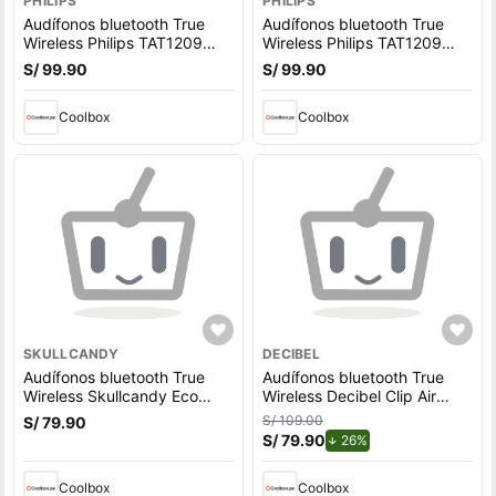
PHILIPS
PHILIPS
Audífonos bluetooth True
Audífonos bluetooth True
Wireless Philips TAT1209
Wireless Philips TAT1209
control táctil, resistencia
control táctil, resistencia
S/ 99.90
S/ 99.90
IPX4, duración máx. 18
IPX4, duración máx. 18
horas con estuche de carga,
horas con estuche de carga,
negro
Coolbox
blanco
Coolbox
SKULLCANDY
DECIBEL
Audífonos bluetooth True
Audífonos bluetooth True
Wireless Skullcandy Eco
Wireless Decibel Clip Air
Buds, cancelación de ruido,
resistente al agua IPX4,
S/ 109.00
S/ 79.90
resistente al agua IPX4,
duración máx. 30 horas con
S/ 79.90
de descuento.
26%
duración máx. 8 horas,
estuche, perla
estuche de carga blanco
Coolbox
Coolbox