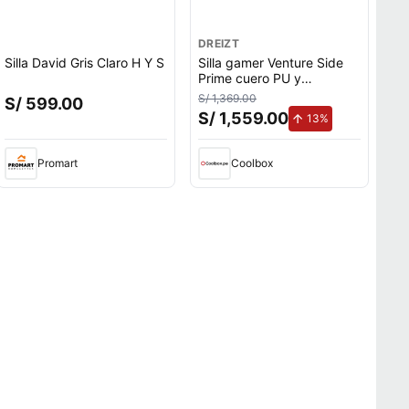
DREIZT
Silla David Gris Claro H Y S
Silla gamer Venture Side
Prime cuero PU y
terciopelo, reclinable 180°,
S/ 1,369.00
S/ 599.00
posabrazos 4D,
S/ 1,559.00
de aumento.
13%
almohadillas magnéticas,
negro
Promart
Coolbox