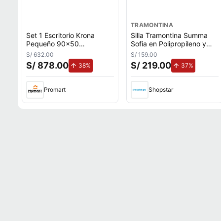
TRAMONTINA
Set 1 Escritorio Krona
Silla Tramontina Summa
Pequeño 90x50
Sofia en Polipropileno y
RovereBlanco y 1 Silla
Fibra de Vidrio Blanco con
S/ 632.00
S/ 159.00
Lacoste Beige Claro
Respaldo Horizontal
S/ 878.00
S/ 219.00
de aumento.
de aument
38%
37%
Estructura Gris
Promart
Shopstar