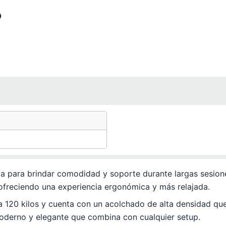
e
e
de
8
8
de
8
de
8
8
8
8
 para brindar comodidad y soporte durante largas sesiones
, ofreciendo una experiencia ergonómica y más relajada.
ta 120 kilos y cuenta con un acolchado de alta densidad qu
moderno y elegante que combina con cualquier setup.