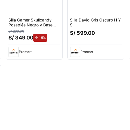
Silla Gamer Skullcandy
Silla David Gris Oscuro H Y
Posapiés Negro y Base
S
Metálica Negro
S/ 299.00
S/ 599.00
S/ 349.00
de aumento.
16%
Promart
Promart