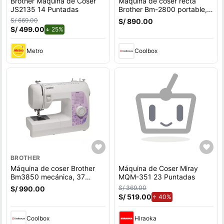
Brother Máquina de Coser
Máquina de coser recta
JS2135 14 Puntadas
Brother Bm-2800 portable,
63 funciones puntadas, 27
S/ 669.00
S/ 890.00
puntadas incorporadas,
S/ 499.00
de descuento.
25%
blanco
Metro
Coolbox
BROTHER
Máquina de coser Brother
Máquina de Coser Miray
Bm3850 mecánica, 37
MQM-351 23 Puntadas
puntadas, 74 funciones de
S/ 369.00
S/ 990.00
puntada, blanco
S/ 519.00
de aumento.
40%
Coolbox
Hiraoka