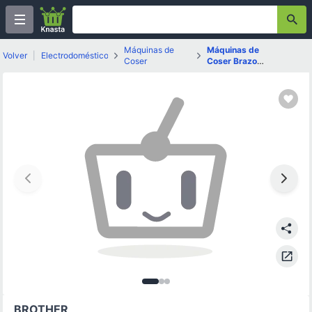
Máquinas de
Máquinas de
Volver
|
Electrodomésticos
Coser
Coser Brazo
Libre
Imagen
Imagen
Imagen
1
de
2
3
de
3
de
3
3
BROTHER