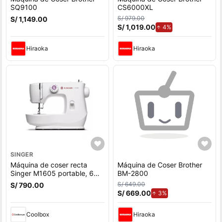
SQ9100
CS6000XL
S/ 979.00
S/ 1,149.00
S/ 1,019.00
de aumento.
4%
Hiraoka
Hiraoka
SINGER
Máquina de coser recta
Máquina de Coser Brother
Singer M1605 portable, 6
BM-2800
puntadas, blanco
S/ 649.00
S/ 790.00
S/ 669.00
de aumento.
3%
Coolbox
Hiraoka