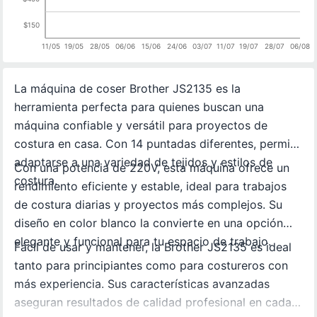
$150
11/05
19/05
28/05
06/06
15/06
24/06
03/07
11/07
19/07
28/07
06/08
La máquina de coser Brother JS2135 es la
herramienta perfecta para quienes buscan una
máquina confiable y versátil para proyectos de
costura en casa. Con 14 puntadas diferentes, permite
adaptarse a una variedad de tejidos y estilos de
Con una potencia de 220V, esta máquina ofrece un
costura.
rendimiento eficiente y estable, ideal para trabajos
de costura diarias y proyectos más complejos. Su
diseño en color blanco la convierte en una opción
elegante y funcional para tu espacio de trabajo.
Fácil de usar y mantener, la Brother JS2135 es ideal
tanto para principiantes como para costureros con
más experiencia. Sus características avanzadas
aseguran resultados de calidad profesional en cada