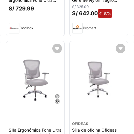
ergonómica Fone Ultra
Gerente Nylon Negro
presidente, reclinable, gris
Althea Confort
S/ 325.00
S/ 729.99
oscuro
S/ 642.00
de aumento.
97%
Coolbox
Promart
OFIDEAS
Silla Ergonómica Fone Ultra
Silla de oficina Ofideas