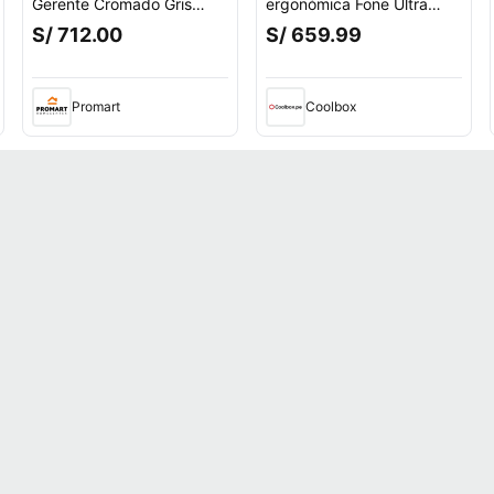
Gerente Cromado Gris
ergonómica Fone Ultra
Althea Confort
gerente, reclinable, gris
S/ 712.00
S/ 659.99
Promart
Coolbox