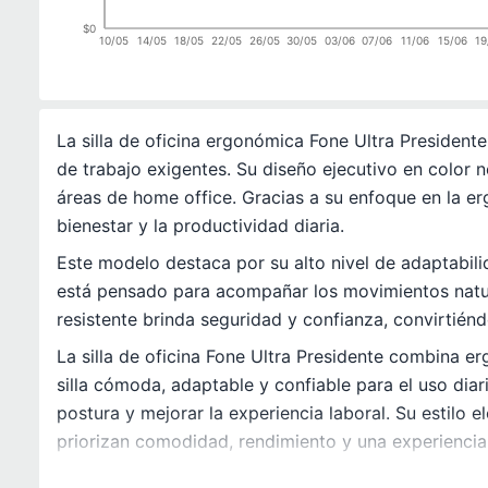
$0
10/05
14/05
18/05
22/05
26/05
30/05
03/06
07/06
11/06
15/06
19
La silla de oficina ergonómica Fone Ultra Presiden
de trabajo exigentes. Su diseño ejecutivo en color 
áreas de home office. Gracias a su enfoque en la er
bienestar y la productividad diaria.
Este modelo destaca por su alto nivel de adaptabi
está pensado para acompañar los movimientos natural
resistente brinda seguridad y confianza, convirtié
La silla de oficina Fone Ultra Presidente combina e
silla cómoda, adaptable y confiable para el uso diari
postura y mejorar la experiencia laboral. Su estilo
priorizan comodidad, rendimiento y una experiencia 