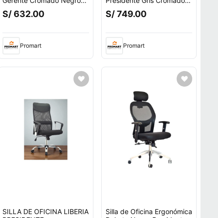
Gerente Cromado Negro
Presidente Gris Cromado
Althea Confort
Ofideas
S/ 632.00
S/ 749.00
Promart
Promart
SILLA DE OFICINA LIBERIA
Silla de Oficina Ergonómica