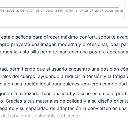
/06
23/06
27/06
01/07
05/07
09/07
13/07
17/07
21/07
25/07
29/07
02/08
06/08
te está diseñada para ofrecer máximo confort, soporte ava
negro proyecta una imagen moderna y profesional, ideal pa
gonomía, esta silla permite mantener una postura adecuada
lidad, permitiendo que el usuario encuentre una posición 
es del cuerpo, ayudando a reducir la tensión y la fatiga d
ndola en una opción ideal para quienes requieren comodida
rgonomía avanzada, funcionalidad y diseño en un solo prod
o. Gracias a sus materiales de calidad y a su diseño orienta
 elegante y su capacidad de adaptación la convierten en una
de trabajo más saludable y eficiente.