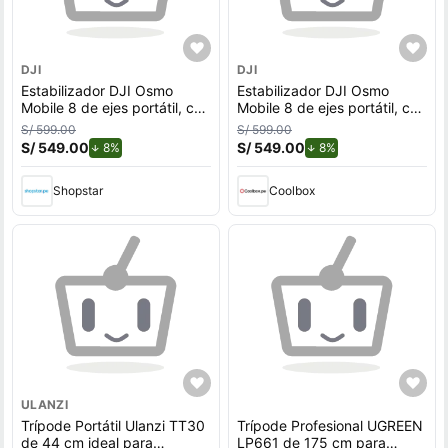
DJI
DJI
Estabilizador DJI Osmo
Estabilizador DJI Osmo
Mobile 8 de ejes portátil, con
Mobile 8 de ejes portátil, con
trípode integrado,
trípode integrado,
S/ 599.00
S/ 599.00
autonomía 10 horas, para
autonomía 10 horas, para
S/ 549.00
de descuento.
S/ 549.00
de descuento.
8%
8%
Android/iPhone, gris
Android/iPhone, gris
Shopstar
Coolbox
ULANZI
Trípode Portátil Ulanzi TT30
Trípode Profesional UGREEN
de 44 cm ideal para
LP661 de 175 cm para