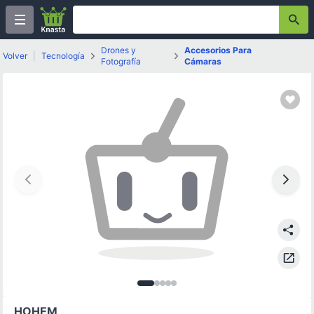
Drones y
Accesorios Para
Volver
|
Tecnología
Fotografía
Cámaras
Imagen
Imagen
Imagen
Imagen
Imagen
1
de
2
3
de
5
4
de
5
de
de
5
5
5
5
HOHEM