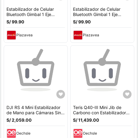
Estabilizador de Celular
Estabilizador de Celular
Bluetooth Gimbal 1 Eje
Bluetooth Gimbal 1 Eje
Trípode Palo Selfie H5
Trípode Palo Selfie H5
S/ 99.90
S/ 99.90
Plazavea
Plazavea
DJI RS 4 Mini Estabilizador
Teris Q40-III Mini Jib de
de Mano para Cámaras Sin
Carbono con Estabilizador
Espejo y Smartphones,
Gimbal DJI RS 3 Pro -
S/ 2,059.00
S/ 11,439.00
Carga de 4.4 l
Soporta Carga de
Oechsle
Oechsle