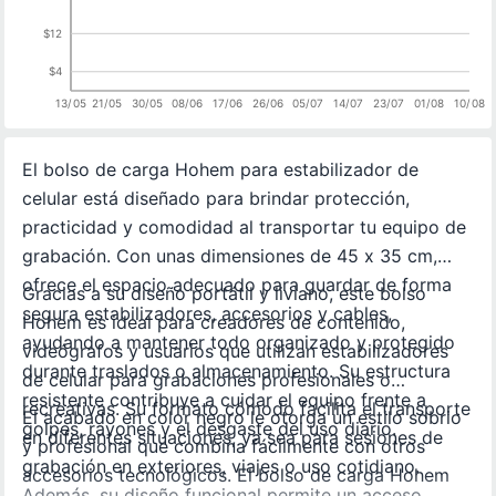
$12
$4
13/05
21/05
30/05
08/06
17/06
26/06
05/07
14/07
23/07
01/08
10/08
El bolso de carga Hohem para estabilizador de
celular está diseñado para brindar protección,
practicidad y comodidad al transportar tu equipo de
grabación. Con unas dimensiones de 45 x 35 cm,
ofrece el espacio adecuado para guardar de forma
Gracias a su diseño portátil y liviano, este bolso
segura estabilizadores, accesorios y cables,
Hohem es ideal para creadores de contenido,
ayudando a mantener todo organizado y protegido
videógrafos y usuarios que utilizan estabilizadores
durante traslados o almacenamiento. Su estructura
de celular para grabaciones profesionales o
resistente contribuye a cuidar el equipo frente a
recreativas. Su formato cómodo facilita el transporte
El acabado en color negro le otorga un estilo sobrio
golpes, rayones y el desgaste del uso diario.
en diferentes situaciones, ya sea para sesiones de
y profesional que combina fácilmente con otros
grabación en exteriores, viajes o uso cotidiano.
accesorios tecnológicos. El bolso de carga Hohem
Además, su diseño funcional permite un acceso