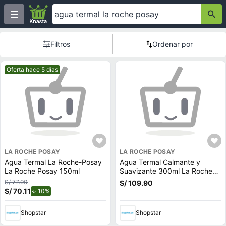
Filtros
Ordenar por
Mejor precio.
Oferta hace 5 días
LA ROCHE POSAY
LA ROCHE POSAY
Agua Termal La Roche-Posay
Agua Termal Calmante y
La Roche Posay 150ml
Suavizante 300ml La Roche
Posay - Frasco 300 ML
S/ 77.90
S/ 109.90
S/ 70.11
de descuento.
10%
Shopstar
Shopstar