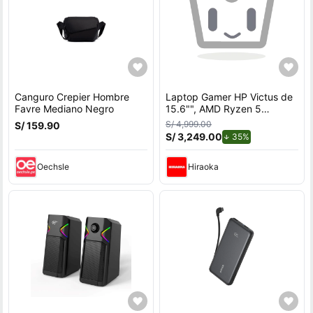
Canguro Crepier Hombre
Laptop Gamer HP Victus de
Favre Mediano Negro
15.6"", AMD Ryzen 5
7535HS, NVIDIA GeForce
S/ 4,999.00
S/ 159.90
RTX 3050, 12GB RAM, disco
S/ 3,249.00
de descuento.
35%
sólido de 512GB, modelo 15-
fb3058la
Oechsle
Hiraoka