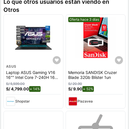
Lo que otros usuarios están viendo en
Otros
Mejor precio.
Oferta hace 3 días
ASUS
Laptop ASUS Gaming V16
Memoria SANDISK Cruzer
16"" Intel Core 7-240H 16GB
Blade 32Gb Blíster 1un
512GB SSD RTX5050
S/ 5,599.00
S/ 20.90
S/ 4,799.00
de descuento.
S/ 9.90
de descuento.
14%
52%
Shopstar
Plazavea