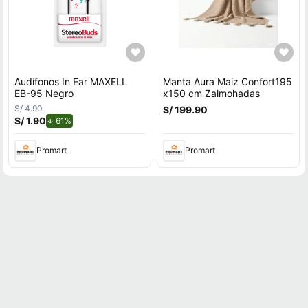
Audífonos In Ear MAXELL
Manta Aura Maiz Confort195
EB-95 Negro
x150 cm Zalmohadas
S/ 4.90
S/ 199.90
S/ 1.90
de descuento.
61%
Promart
Promart