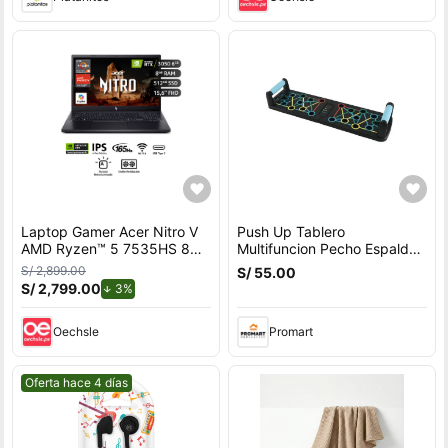
Laptop Gamer Acer Nitro V
Push Up Tablero
AMD Ryzen™ 5 7535HS 8GB
Multifuncion Pecho Espalda
RAM 512GB SSD 15.6"" RTX
Hombros Triceps
S/ 2,899.00
S/ 55.00
3050.
S/ 2,799.00
de descuento.
3%
Oechsle
Promart
Mejor precio.
Oferta hace 4 días