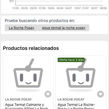
$15
11/05
20/05
29/05
07/06
16/06
25/06
04/07
13/07
21/07
30/07
08/08
Prueba buscando otros productos en:
La Roche Posay
agua termal la roche posay
Productos relacionados
Mejor precio.
Oferta hace 3 días
LA ROCHE POSAY
LA ROCHE POSAY
Agua Termal Calmante y
Agua Termal La Roche-
Suavizante 300ml La Roche
Posay La Roche Posay