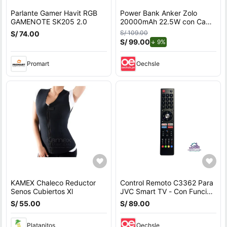
Parlante Gamer Havit RGB
Power Bank Anker Zolo
GAMENOTE SK205 2.0
20000mAh 22.5W con Cable
USB-C Integrado Negro
S/ 109.00
S/ 74.00
S/ 99.00
de descuento.
9%
Promart
Oechsle
KAMEX Chaleco Reductor
Control Remoto C3362 Para
Senos Cubiertos Xl
JVC Smart TV - Con Función
De Voz
S/ 55.00
S/ 89.00
Platanitos
Oechsle