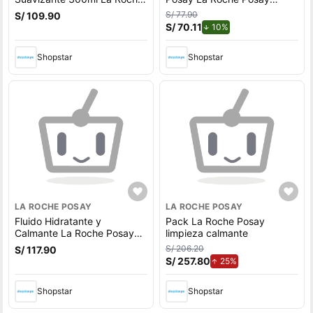
Posay - Frasco 300 ML
150ml
S/ 77.90
S/ 109.90
S/ 70.11
de descuento.
10%
Shopstar
Shopstar
LA ROCHE POSAY
LA ROCHE POSAY
Fluido Hidratante y
Pack La Roche Posay
Calmante La Roche Posay
limpieza calmante
Toleriane Dermallergo -
S/ 206.20
S/ 117.90
Frasco 40 ML
S/ 257.80
de aumento.
25%
Shopstar
Shopstar