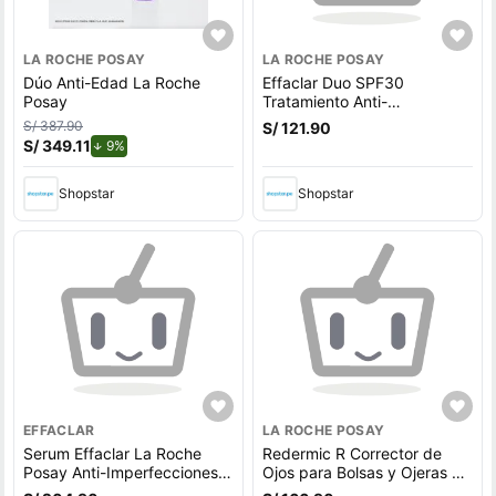
LA ROCHE POSAY
LA ROCHE POSAY
Dúo Anti-Edad La Roche
Effaclar Duo SPF30
Posay
Tratamiento Anti-
imperfecciones La Roche
S/ 387.90
S/ 121.90
Posay - Tubo 40 ML
S/ 349.11
de descuento.
9%
Shopstar
Shopstar
EFFACLAR
LA ROCHE POSAY
Serum Effaclar La Roche
Redermic R Corrector de
Posay Anti-Imperfecciones -
Ojos para Bolsas y Ojeras La
Frasco 30 ML
Roche Posay - Tubo 15 ML