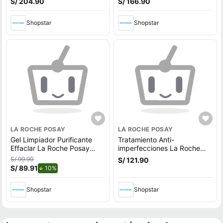
S/ 204.90
S/ 166.90
Shopstar
Shopstar
LA ROCHE POSAY
LA ROCHE POSAY
Gel Limpiador Purificante
Tratamiento Anti-
Effaclar La Roche Posay
imperfecciones La Roche
Refill 400Ml
Posay Effaclar Duo+M
S/ 99.90
S/ 121.90
S/ 89.91
de descuento.
10%
Shopstar
Shopstar