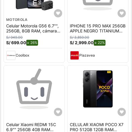
MOTOROLA
Celular Motorola G56 6.7"",
IPHONE 15 PRO MAX 256GB
256GB, 8GB RAM, cámara
APPLE NEGRO TITANIUM
trasera 50MP y frontal
REACONDICIONADO
S/ 949.00
S/ 3,859.00
32MP, azul marino
S/ 699.00
de descuento.
S/ 2,999.00
de descuento.
26%
22%
Coolbox
Plazavea
Celular Xiaomi REDMI 15C
CELULAR XIAOMI POCO X7
6.9"" 256GB 4GB RAM
PRO 512GB 12GB RAM