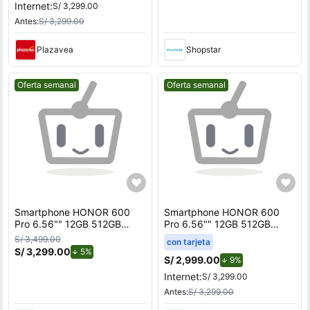
Internet:
S/ 3,299.00
Antes:
S/ 3,299.00
Plazavea
Shopstar
Mejor precio.
Mejor precio.
Oferta semanal
Oferta semanal
Smartphone HONOR 600
Smartphone HONOR 600
Pro 6.56"" 12GB 512GB
Pro 6.56"" 12GB 512GB
200MP + 50MP + 12MP
200MP + 50MP + 12MP
S/ 3,499.00
con tarjeta
Golden
Golden
S/ 3,299.00
de descuento.
5%
S/ 2,999.00
de descuento.
9%
Internet:
S/ 3,299.00
Antes:
S/ 3,299.00