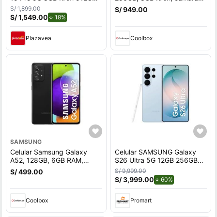
ROM Titanio - 6580mAh
trasera 50 MP y frontal 8MP,
S/ 1,899.00
S/ 949.00
6.9"", negro
S/ 1,549.00
de descuento.
18%
Plazavea
Coolbox
SAMSUNG
Celular Samsung Galaxy
Celular SAMSUNG Galaxy
A52, 128GB, 6GB RAM,
S26 Ultra 5G 12GB 256GB
cámara trasera 64MP y
Azul
S/ 9,999.00
S/ 499.00
frontal 32MP, 6.5"",
S/ 3,999.00
de descuento.
60%
Snapdragon, negro
Coolbox
Promart