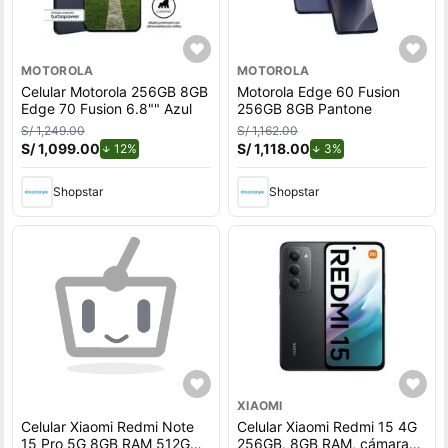
MOTOROLA
MOTOROLA
Celular Motorola 256GB 8GB
Motorola Edge 60 Fusion
Edge 70 Fusion 6.8"" Azul
256GB 8GB Pantone
S/ 1,249.00
S/ 1,162.00
S/ 1,099.00
de descuento.
S/ 1,118.00
de descuento.
12%
3%
Shopstar
Shopstar
XIAOMI
Celular Xiaomi Redmi Note
Celular Xiaomi Redmi 15 4G
15 Pro 5G 8GB RAM 512GB
256GB, 8GB RAM, cámara