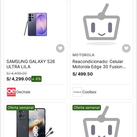
MOTOROLA
SAMSUNG GALAXY S26
Reacondicionado: Celular
ULTRA LILA
Motorola Edge 30 Fusion
5G, 256GB, 12GB RAM,
S/ 4,499.00
S/ 499.50
cámara trasera 50MP y
S/ 4,299.00
de descuento.
4%
frontal 32MP, 6.55"", negro
Oechsle
Coolbox
Mejor precio.
Mejor precio.
Oferta semanal
Oferta semanal