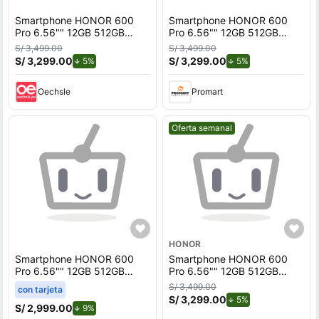
Smartphone HONOR 600
Smartphone HONOR 600
Pro 6.56"" 12GB 512GB
Pro 6.56"" 12GB 512GB
200MP + 50MP + 12MP
200MP + 50MP + 12MP
S/ 3,499.00
S/ 3,499.00
Black
Black
S/ 3,299.00
de descuento.
S/ 3,299.00
de descuento.
5%
5%
Oechsle
Promart
Mejor precio.
Oferta semanal
HONOR
Smartphone HONOR 600
Smartphone HONOR 600
Pro 6.56"" 12GB 512GB
Pro 6.56"" 12GB 512GB
200MP + 50MP + 12MP
200MP + 50MP + 12MP
S/ 3,499.00
con tarjeta
Black
Golden
S/ 3,299.00
de descuento.
5%
S/ 2,999.00
de descuento.
9%