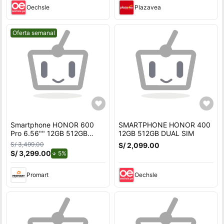
Oechsle
Plazavea
Mejor precio.
Oferta semanal
Smartphone HONOR 600
SMARTPHONE HONOR 400
Pro 6.56"" 12GB 512GB
12GB 512GB DUAL SIM
200MP + 50MP + 12MP
S/ 3,499.00
S/ 2,099.00
Golden
S/ 3,299.00
de descuento.
5%
Promart
Oechsle