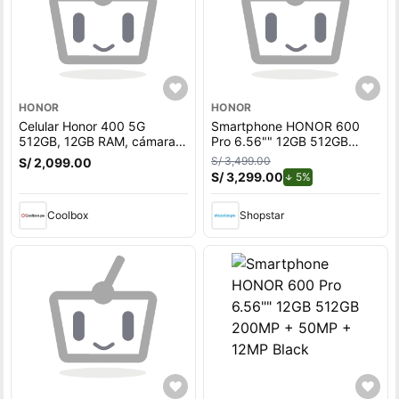
HONOR
HONOR
Celular Honor 400 5G
Smartphone HONOR 600
512GB, 12GB RAM, cámara
Pro 6.56"" 12GB 512GB
trasera 200MP y frontal
200MP + 50MP + 12MP
S/ 3,499.00
S/ 2,099.00
50MP, 6.55"", Midnight
Black
S/ 3,299.00
de descuento.
5%
Black
Coolbox
Shopstar