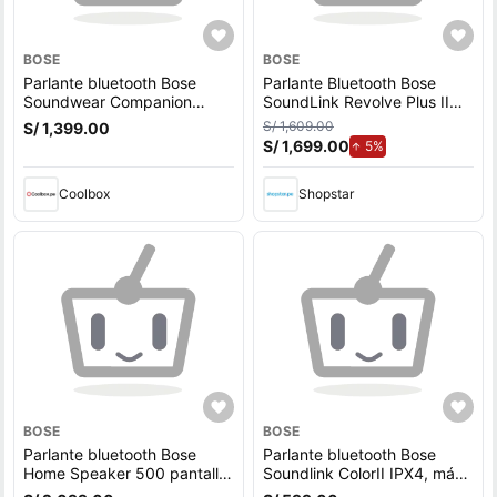
BOSE
BOSE
Parlante bluetooth Bose
Parlante Bluetooth Bose
Soundwear Companion
SoundLink Revolve Plus II
IPX4, máx. 12 horas
Plata - copy
S/ 1,609.00
S/ 1,399.00
S/ 1,699.00
de aumento.
5%
Coolbox
Shopstar
BOSE
BOSE
Parlante bluetooth Bose
Parlante bluetooth Bose
Home Speaker 500 pantalla
Soundlink ColorII IPX4, máx.
led, wifi, negro
8 horas, rojo