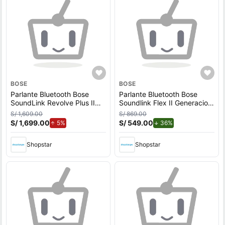
BOSE
BOSE
Parlante Bluetooth Bose
Parlante Bluetooth Bose
SoundLink Revolve Plus II
Soundlink Flex II Generacion
Negro
Black
S/ 1,609.00
S/ 869.00
S/ 1,699.00
de aumento.
S/ 549.00
de descuento.
5%
36%
Shopstar
Shopstar