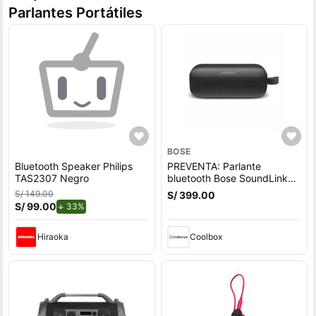
Parlantes Portátiles
BOSE
Bluetooth Speaker Philips
PREVENTA: Parlante
TAS2307 Negro
bluetooth Bose SoundLink
Flex 1ra Gen, Bluetooth 5.3,
S/ 149.00
S/ 399.00
hasta 12h, IP67, batería
S/ 99.00
de descuento.
33%
recargable, resistente al
agua, negro (reempacado)
Hiraoka
Coolbox