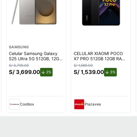
SAMSUNG
Celular Samsung Galaxy
CELULAR XIAOMI POCO
S25 Ultra 5G 512GB, 12GB
X7 PRO 512GB 12GB RAM
RAM, cámara trasera
NEGRO
S/ 3,799.00
S/ 1,589.00
200MP y frontal 12MP,
S/ 3,699.00
S/ 1,539.00
de descuento.
de descuent
2%
3%
pantalla 6.9"", titanium
gray
Coolbox
Plazavea