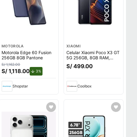
MOTOROLA
XIAOMI
Motorola Edge 60 Fusion
Celular Xiaomi Poco X3 GT
256GB 8GB Pantone
5G 256GB, 8GB RAM,
cámara trasera 64MP y
S/ 1,162.00
S/ 499.00
frontal 16MP, 6.6"", negro
S/ 1,118.00
o.
de descuento.
3%
Shopstar
Coolbox