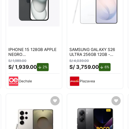
IPHONE 15 128GB APPLE
SAMSUNG GALAXY S26
NEGRO
ULTRA 256GB 12GB -
REACONDICIONADO
BLANCO
S/ 1,989.00
S/ 4,039.00
S/ 1,939.00
S/ 3,759.00
uento.
de descuento.
de descuent
2%
6%
Oechsle
Plazavea