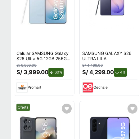
Celular SAMSUNG Galaxy
SAMSUNG GALAXY S26
S26 Ultra 5G 12GB 256GB
ULTRA LILA
Azul
S/ 9,999.00
S/ 4,499.00
S/ 3,999.00
S/ 4,299.00
de descuento.
de desc
60%
4%
Promart
Oechsle
Mejor precio.
Oferta