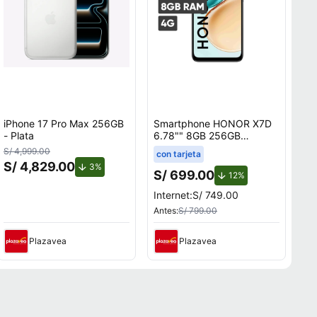
iPhone 17 Pro Max 256GB
Smartphone HONOR X7D
- Plata
6.78"" 8GB 256GB
108MP+2MP Negro
S/ 4,999.00
con tarjeta
S/ 4,829.00
o.
de descuento.
3%
S/ 699.00
de descuento.
12%
Internet:
S/ 749.00
Antes:
S/ 799.00
Plazavea
Plazavea