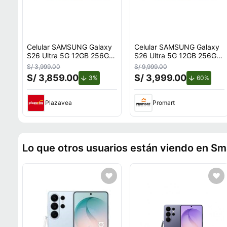
Celular SAMSUNG Galaxy
Celular SAMSUNG Galaxy
S26 Ultra 5G 12GB 256GB
S26 Ultra 5G 12GB 256GB
Azul
Azul
S/ 3,999.00
S/ 9,999.00
S/ 3,859.00
S/ 3,999.00
de descuento.
de de
3%
60%
Plazavea
Promart
Lo que otros usuarios están viendo en S