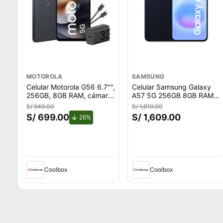
MOTOROLA
SAMSUNG
Celular Motorola G56 6.7"",
Celular Samsung Galaxy
256GB, 8GB RAM, cámara
A57 5G 256GB 8GB RAM,
trasera 50MP y frontal
cámara trasera 50MP y
S/ 949.00
S/ 1,619.00
32MP, azul marino
frontal 12MP, 6.7"", azul
S/ 699.00
S/ 1,609.00
de descuento.
26%
oscuro
Coolbox
Coolbox