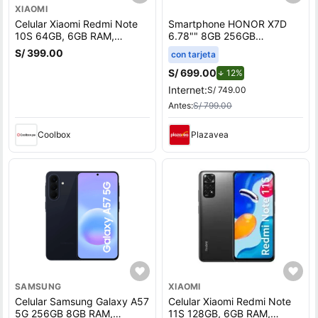
XIAOMI
Celular Xiaomi Redmi Note
Smartphone HONOR X7D
10S 64GB, 6GB RAM,
6.78"" 8GB 256GB
cámara trasera 64MP y
108MP+2MP Negro
S/ 399.00
con tarjeta
frontal 13MP, 6.43"", gris
S/ 699.00
de descuento.
12%
Internet:
S/ 749.00
Antes:
S/ 799.00
Coolbox
Plazavea
SAMSUNG
XIAOMI
Celular Samsung Galaxy A57
Celular Xiaomi Redmi Note
5G 256GB 8GB RAM,
11S 128GB, 6GB RAM,