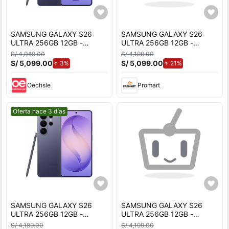
SAMSUNG GALAXY S26
SAMSUNG GALAXY S26
ULTRA 256GB 12GB -
ULTRA 256GB 12GB -
VIOLETA
VIOLETA
S/ 4,949.00
S/ 4,199.00
S/ 5,099.00
de aumento.
S/ 5,099.00
de aumento.
3%
21%
Oechsle
Promart
Mejor precio.
Oferta hace 3 días
SAMSUNG GALAXY S26
SAMSUNG GALAXY S26
ULTRA 256GB 12GB -
ULTRA 256GB 12GB -
VIOLETA
VIOLETA
S/ 4,189.00
S/ 4,199.00