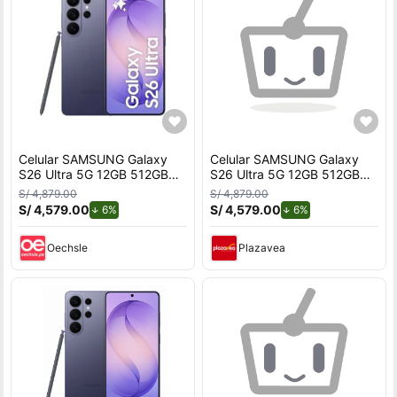
Celular SAMSUNG Galaxy
Celular SAMSUNG Galaxy
S26 Ultra 5G 12GB 512GB
S26 Ultra 5G 12GB 512GB
Violeta
Violeta
S/ 4,879.00
S/ 4,879.00
S/ 4,579.00
de descuento.
S/ 4,579.00
de descuento.
6%
6%
Oechsle
Plazavea