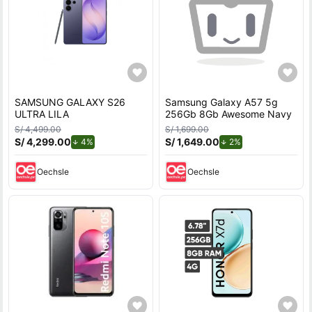
SAMSUNG GALAXY S26
Samsung Galaxy A57 5g
ULTRA LILA
256Gb 8Gb Awesome Navy
S/ 4,499.00
S/ 1,699.00
S/ 4,299.00
de descuento.
S/ 1,649.00
de descuento.
4%
2%
Oechsle
Oechsle