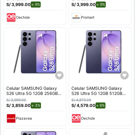
S/ 3,999.00
de descuento.
S/ 3,999.00
de descuento.
9%
9%
Oechsle
Promart
Celular SAMSUNG Galaxy
Celular SAMSUNG Galaxy
S26 Ultra 5G 12GB 256GB
S26 Ultra 5G 12GB 512GB
Violeta
Violeta
S/ 3,999.00
S/ 4,879.00
S/ 3,859.00
de descuento.
S/ 4,579.00
de descuento.
3%
6%
Plazavea
Oechsle