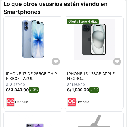
Lo que otros usuarios están viendo en
Smartphones
Mejor precio.
Oferta hace 4 días
IPHONE 17 DE 256GB CHIP
IPHONE 15 128GB APPLE
FISICO - AZUL
NEGRO
REACONDICIONADO
S/ 3,479.00
S/ 1,989.00
S/ 3,349.00
de descuento.
S/ 1,939.00
de descuento.
3%
2%
Oechsle
Oechsle