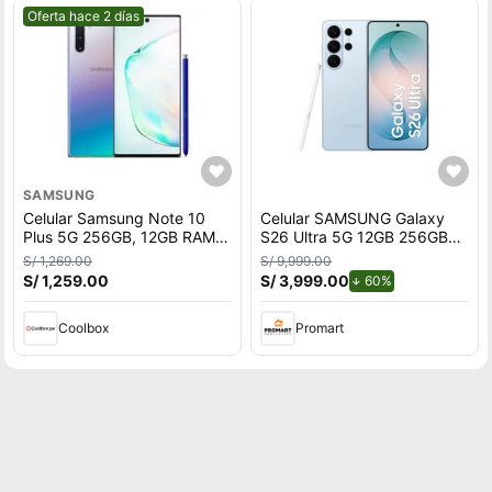
Mejor precio.
Oferta hace 2 días
SAMSUNG
Celular Samsung Note 10
Celular SAMSUNG Galaxy
Plus 5G 256GB, 12GB RAM,
S26 Ultra 5G 12GB 256GB
cámara trasera 12MP, frontal
Azul
S/ 1,269.00
S/ 9,999.00
10MP, 6.8"", AuroraGlow
S/ 1,259.00
S/ 3,999.00
de descuento.
60%
Coolbox
Promart