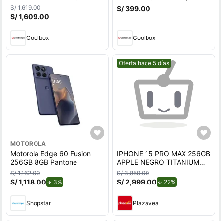
cámara trasera 50MP y
cámara trasera 108MP y
S/ 1,619.00
S/ 399.00
frontal 12MP, 6.7"", azul
frontal 16MP, 6.43"", gris
S/ 1,609.00
oscuro
Coolbox
Coolbox
Mejor precio.
Oferta hace 5 días
MOTOROLA
Motorola Edge 60 Fusion
IPHONE 15 PRO MAX 256GB
256GB 8GB Pantone
APPLE NEGRO TITANIUM
REACONDICIONADO
S/ 1,162.00
S/ 3,859.00
S/ 1,118.00
de descuento.
S/ 2,999.00
de descuento.
3%
22%
Shopstar
Plazavea