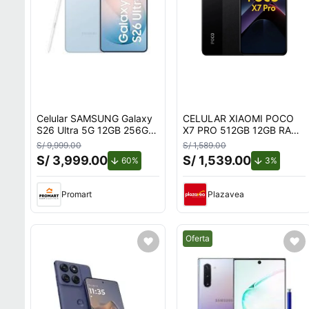
Celular SAMSUNG Galaxy
CELULAR XIAOMI POCO
S26 Ultra 5G 12GB 256GB
X7 PRO 512GB 12GB RAM
Azul
NEGRO
S/ 9,999.00
S/ 1,589.00
S/ 3,999.00
S/ 1,539.00
de descuento.
de desc
60%
3%
Promart
Plazavea
Mejor precio.
Oferta