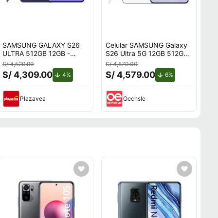
SAMSUNG GALAXY S26
Celular SAMSUNG Galaxy
ULTRA 512GB 12GB -
S26 Ultra 5G 12GB 512GB
VIOLETA
Blanco
S/ 4,529.90
S/ 4,879.00
S/ 4,309.00
S/ 4,579.00
o.
de descuento.
de descuento.
4%
6%
Plazavea
Oechsle