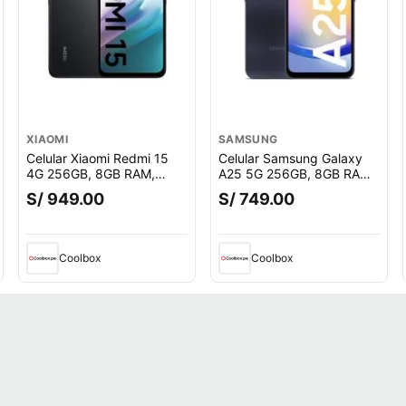
XIAOMI
SAMSUNG
Celular Xiaomi Redmi 15
Celular Samsung Galaxy
4G 256GB, 8GB RAM,
A25 5G 256GB, 8GB RAM,
cámara trasera 50 MP y
cámara trasera 50MP y
S/ 949.00
S/ 749.00
frontal 8MP, 6.9"", negro
frontal 13MP, 6.5"", negro
Coolbox
Coolbox