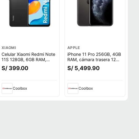
XIAOMI
APPLE
Celular Xiaomi Redmi Note
iPhone 11 Pro 256GB, 4GB
11S 128GB, 6GB RAM,
RAM, cámara trasera 12MP
cámara trasera 108MP y
y frontal 12MP, 5.8"", A13
S/ 399.00
S/ 5,499.90
frontal 16MP, 6.43"", gris
Bionic, negro
Coolbox
Coolbox