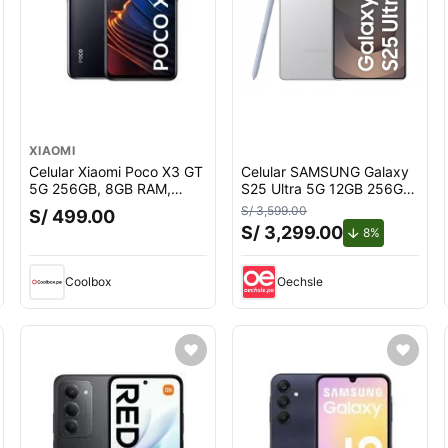
XIAOMI
Celular Xiaomi Poco X3 GT
Celular SAMSUNG Galaxy
5G 256GB, 8GB RAM,
S25 Ultra 5G 12GB 256GB
cámara trasera 64MP y
White Silver
S/ 3,599.00
S/ 499.00
frontal 16MP, 6.6"", negro
S/ 3,299.00
uento.
de descuent
8%
Coolbox
Oechsle