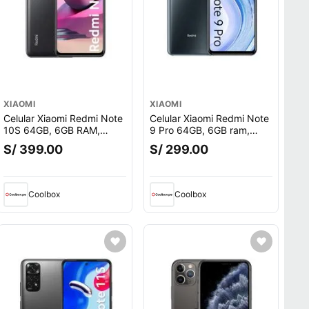
XIAOMI
XIAOMI
Celular Xiaomi Redmi Note
Celular Xiaomi Redmi Note
10S 64GB, 6GB RAM,
9 Pro 64GB, 6GB ram,
cámara trasera 64MP y
cámara principal 64MP +
S/ 399.00
S/ 299.00
frontal 13MP, 6.43"", gris
8MP + 5MP + 2MP, frontal
o.
16MP, 6.67"", Snapdragon,
gris
Coolbox
Coolbox