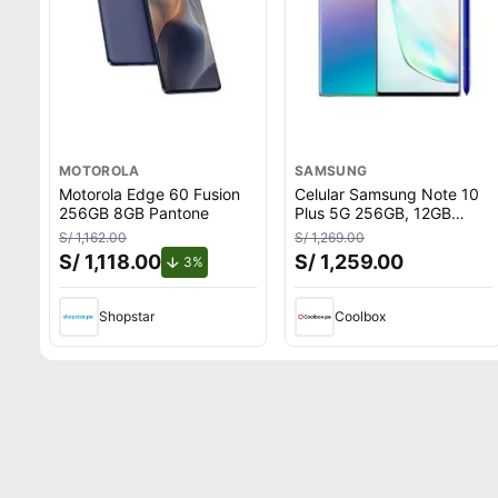
MOTOROLA
SAMSUNG
Motorola Edge 60 Fusion
Celular Samsung Note 10
256GB 8GB Pantone
Plus 5G 256GB, 12GB
RAM, cámara trasera
S/ 1,162.00
S/ 1,269.00
12MP, frontal 10MP, 6.8"",
S/ 1,118.00
S/ 1,259.00
de descuento.
3%
AuroraGlow
Shopstar
Coolbox