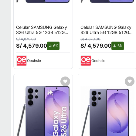
Celular SAMSUNG Galaxy
Celular SAMSUNG Galaxy
S26 Ultra 5G 12GB 512GB
S26 Ultra 5G 12GB 512GB
Violeta
Violeta
S/ 4,879.00
S/ 4,879.00
S/ 4,579.00
S/ 4,579.00
de descuento.
de desc
6%
6%
Oechsle
Oechsle