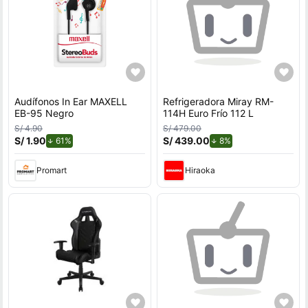
Audífonos In Ear MAXELL
Refrigeradora Miray RM-
EB-95 Negro
114H Euro Frío 112 L
S/ 4.90
S/ 479.00
S/ 1.90
de descuento.
S/ 439.00
de descuento.
61%
8%
Promart
Hiraoka