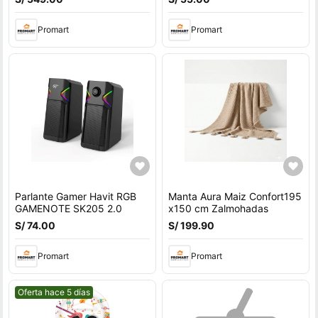
Promart
Promart
Parlante Gamer Havit RGB
Manta Aura Maiz Confort195
GAMENOTE SK205 2.0
x150 cm Zalmohadas
S/ 74.00
S/ 199.90
Promart
Promart
Mejor precio.
Oferta hace 5 días