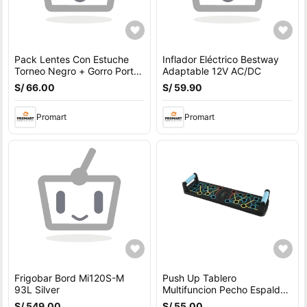
Pack Lentes Con Estuche
Inflador Eléctrico Bestway
Torneo Negro + Gorro Porto
Adaptable 12V AC/DC
Azul
S/ 66.00
S/ 59.90
Promart
Promart
Frigobar Bord Mi120S-M
Push Up Tablero
93L Silver
Multifuncion Pecho Espalda
Hombros Triceps
S/ 549.00
S/ 55.00