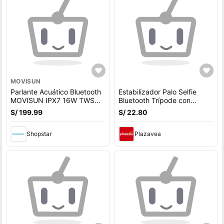
MOVISUN
Parlante Acuático Bluetooth
Estabilizador Palo Selfie
MOVISUN IPX7 16W TWS
Bluetooth Trípode con
luz Led power smart
Soporte para Celular R1S
S/ 199.99
S/ 22.80
Luz LED Integrada
Shopstar
Plazavea