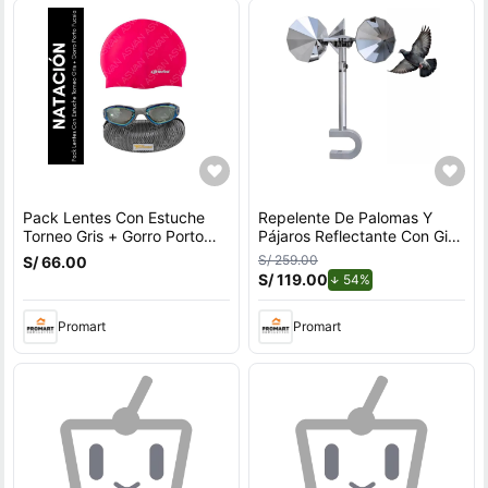
Pack Lentes Con Estuche
Repelente De Palomas Y
Torneo Gris + Gorro Porto
Pájaros Reflectante Con Giro
Fucsia
Por Viento Para Exteriores
S/ 259.00
S/ 66.00
Con Soporte en U
S/ 119.00
de descuento.
54%
Promart
Promart