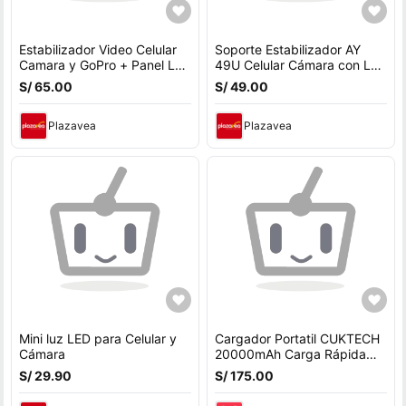
Estabilizador Video Celular
Soporte Estabilizador AY
Camara y GoPro + Panel Led
49U Celular Cámara con Led
+ Control + Mic
Micrófono Control
S/ 65.00
S/ 49.00
Plazavea
Plazavea
Mini luz LED para Celular y
Cargador Portatil CUKTECH
Cámara
20000mAh Carga Rápida
85W Garantia de 1 Año
S/ 29.90
S/ 175.00