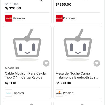
Inalámbrica 6 meses de
STABLE con Trípode
S/ 318.00
S/ 365.00
Garantia
Bluetooth y Carga
S/ 320.00
Inalámbrica
Plazavea
Plazavea
MOVISUN
Cable Movisun Para Celular
Mesa de Noche Carga
Tipo C 1m Carga Rapida
Inalámbrica Bluetooth Luz
LED Cajones USB Moderna
S/ 11.00
S/ 339.90
Multifuncional
Shopstar
Promart