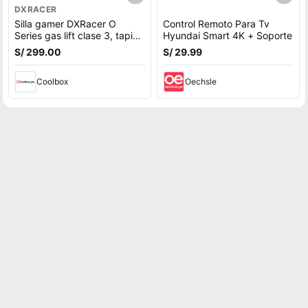
DXRACER
Silla gamer DXRacer O
Control Remoto Para Tv
Series gas lift clase 3, tapiz
Hyundai Smart 4K + Soporte
cuero pu, máx. 100 kg,
S/ 299.00
S/ 29.99
inclinación 90 - 135°, negro
Coolbox
Oechsle