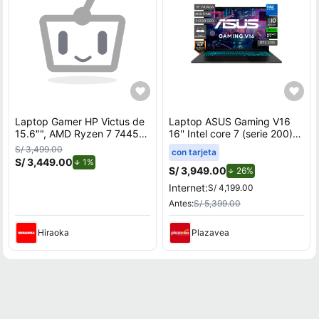
Laptop Gamer HP Victus de
Laptop ASUS Gaming V16
15.6"", AMD Ryzen 7 7445H,
16'' Intel core 7 (serie 200)
NVIDIA GeForce RTX 3050,
8GB 512GB SSD RTX3050
S/ 3,499.00
con tarjeta
16GB RAM, disco sólido de
V3607VJ-TK286W
S/ 3,449.00
de descuento.
1%
512GB, modelo 15-fb3020la
S/ 3,949.00
de descuento.
26%
Internet:
S/ 4,199.00
Antes:
S/ 5,399.00
Hiraoka
Plazavea