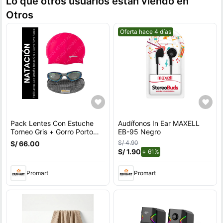
Lo que otros usuarios están viendo en
Otros
Mejor precio.
Oferta hace 4 días
Pack Lentes Con Estuche
Audífonos In Ear MAXELL
Torneo Gris + Gorro Porto
EB-95 Negro
Fucsia
S/ 4.90
S/ 66.00
S/ 1.90
de descuento.
61%
Promart
Promart