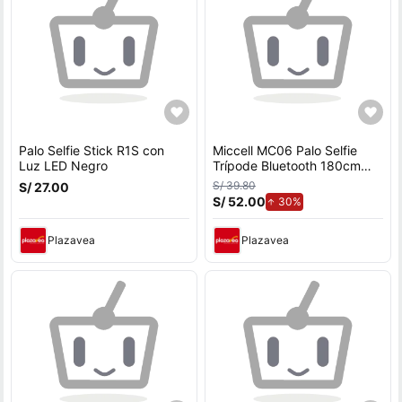
Palo Selfie Stick R1S con
Miccell MC06 Palo Selfie
Luz LED Negro
Trípode Bluetooth 180cm
Rotación 360 para Celular y
S/ 39.80
S/ 27.00
Streaming
S/ 52.00
de aumento.
30%
Plazavea
Plazavea