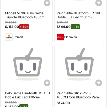
Miccell MC06 Palo Selfie
Palo Selfie Bluetooth JC-16H
Trípode Bluetooth 180cm
Doble Luz Led 110cm-
Rotación 360 para Celular y
Naranja
S/ 39.80
S/ 54.00
Streaming
S/ 52.00
de aumento.
S/ 44.00
de descuento.
30%
18%
Promart
Plazavea
Palo Selfie Bluetooth JC-16H
Palo Selfie Stick P515
Doble Luz Led 110cm-
160CM Con Bluetooth Para
Blanco
Celular y
S/ 54.00
S/ 74.90
S/ 44.00
de descuento.
18%