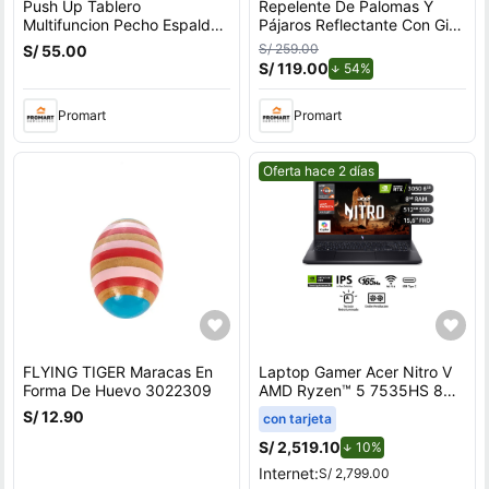
Push Up Tablero
Repelente De Palomas Y
Multifuncion Pecho Espalda
Pájaros Reflectante Con Giro
Hombros Triceps
Por Viento Para Exteriores
S/ 259.00
S/ 55.00
Con Soporte en U
S/ 119.00
de descuento.
54%
Promart
Promart
Mejor precio.
Oferta hace 2 días
FLYING TIGER Maracas En
Laptop Gamer Acer Nitro V
Forma De Huevo 3022309
AMD Ryzen™ 5 7535HS 8GB
RAM 512GB SSD 15.6"" RTX
S/ 12.90
con tarjeta
3050
S/ 2,519.10
de descuento.
10%
Internet:
S/ 2,799.00