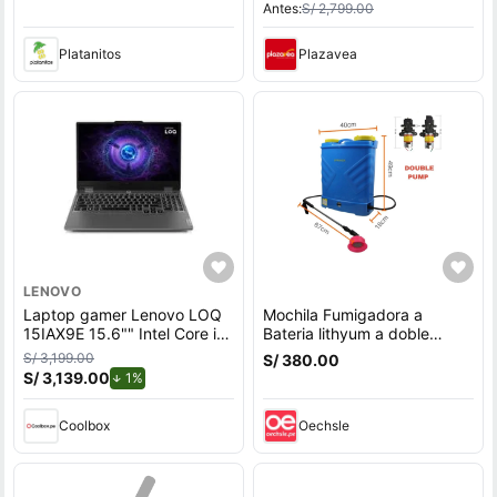
Antes:
S/ 2,799.00
Platanitos
Plazavea
LENOVO
Laptop gamer Lenovo LOQ
Mochila Fumigadora a
15IAX9E 15.6"" Intel Core i5,
Bateria lithyum a doble
512GB SSD, 8GB RAM,
bomba
S/ 3,199.00
S/ 380.00
Windows 11 Home, gris
S/ 3,139.00
de descuento.
1%
Coolbox
Oechsle