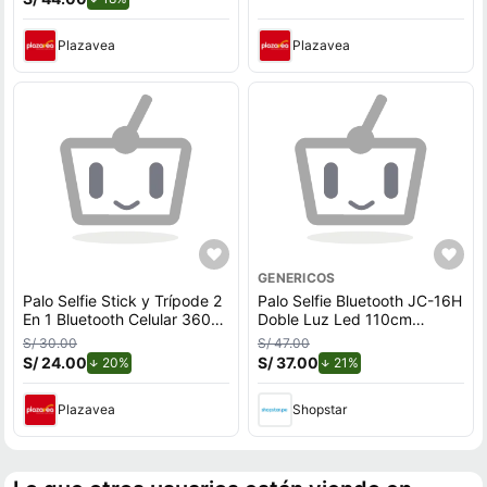
Plazavea
Plazavea
GENERICOS
Palo Selfie Stick y Trípode 2
Palo Selfie Bluetooth JC-16H
En 1 Bluetooth Celular 360°
Doble Luz Led 110cm
Con Flash Celeste
Naranja
S/ 30.00
S/ 47.00
S/ 24.00
de descuento.
S/ 37.00
de descuento.
20%
21%
Plazavea
Shopstar