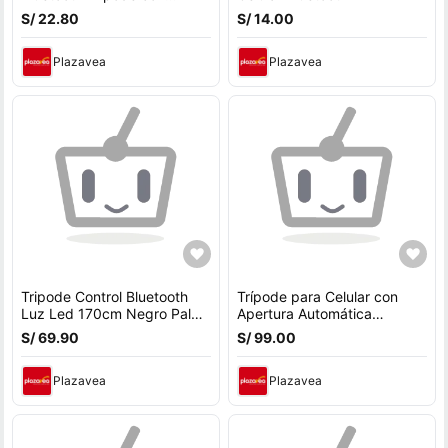
Soporte para Celular R1S
S/ 22.80
S/ 14.00
Luz LED Integrada
Plazavea
Plazavea
Tripode Control Bluetooth
Trípode para Celular con
Luz Led 170cm Negro Palo
Apertura Automática
Selfie
MOVISUN Tree T60 Palo
S/ 69.90
S/ 99.00
Selfie y Control Bluetooth
Plazavea
Plazavea