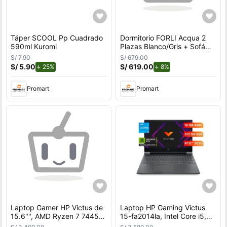
Táper SCOOL Pp Cuadrado
Dormitorio FORLI Acqua 2
590ml Kuromi
Plazas Blanco/Gris + Sofá
Cama
S/ 7.90
S/ 679.00
S/ 5.90
de descuento.
S/ 619.00
de descuento.
25%
8%
Promart
Promart
Laptop Gamer HP Victus de
Laptop HP Gaming Victus
15.6"", AMD Ryzen 7 7445H,
15-fa2014la, Intel Core i5,
NVIDIA GeForce RTX 3050,
16 GB RAM, NVIDIA GeForce