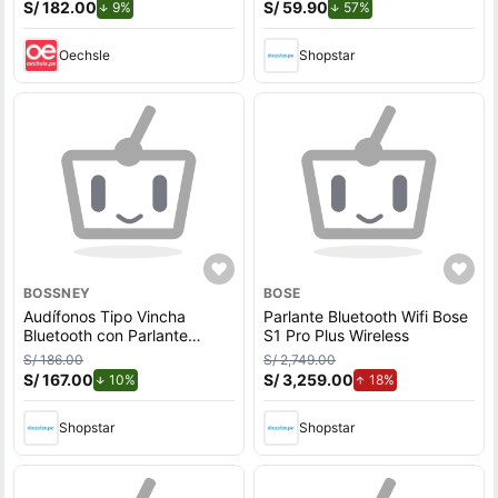
Bs-A1313BP Bossney
S/ 182.00
de descuento.
S/ 59.90
de descuento.
9%
57%
Oechsle
Shopstar
BOSSNEY
BOSE
Audífonos Tipo Vincha
Parlante Bluetooth Wifi Bose
Bluetooth con Parlante
S1 Pro Plus Wireless
Incorporado y Radio 30Hrs
S/ 186.00
S/ 2,749.00
Bs-A1313BP Bossney
S/ 167.00
de descuento.
S/ 3,259.00
de aumento.
10%
18%
Shopstar
Shopstar