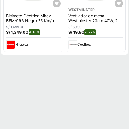
WESTMINSTER
Bicimoto Eléctrica Miray
Ventilador de mesa
BEM-996 Negro 25 Km/h
Westminster 23cm 40W, 2
velocidades, negro
S/ 1,499.00
S/ 89.90
S/ 1,349.00
de descuento.
S/ 19.90
de descuento.
10%
77%
Hiraoka
Coolbox