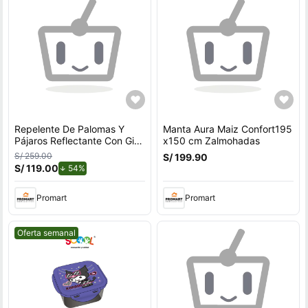
Repelente De Palomas Y
Manta Aura Maiz Confort195
Pájaros Reflectante Con Giro
x150 cm Zalmohadas
Por Viento Para Exteriores
S/ 259.00
S/ 199.90
Con Soporte en U
S/ 119.00
de descuento.
54%
Promart
Promart
Mejor precio.
Oferta semanal