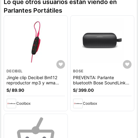
Lo que otros usuarios están viendo en
Parlantes Portátiles
DECIBEL
BOSE
Jingle clip Decibel Bm112
PREVENTA: Parlante
reproductor mp3 y wma
bluetooth Bose SoundLink
8gb rojo
Flex 1ra Gen, Bluetooth 5.3,
S/ 89.90
S/ 399.00
hasta 12h, IP67, batería
recargable, resistente al
Coolbox
agua, negro (reempacado)
Coolbox