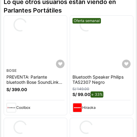
Lo que otros usuarios están viendo en
Parlantes Portátiles
Mejor precio.
Oferta semanal
BOSE
PREVENTA: Parlante
Bluetooth Speaker Philips
bluetooth Bose SoundLink
TAS2307 Negro
Flex 1ra Gen, Bluetooth 5.3,
S/ 149.00
S/ 399.00
hasta 12h, IP67, batería
S/ 99.00
de descuento.
33%
recargable, resistente al
agua, negro (reempacado)
Coolbox
Hiraoka