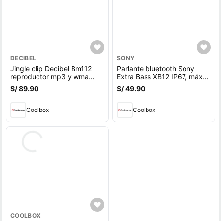
DECIBEL
SONY
Jingle clip Decibel Bm112
Parlante bluetooth Sony
reproductor mp3 y wma
Extra Bass XB12 IP67, máx.
8gb rojo
16 horas, azul
S/ 89.90
S/ 49.90
Coolbox
Coolbox
COOLBOX