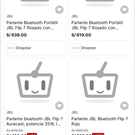
JBL
JBL
Parlante Bluetooth Portátil
Parlante Bluetooth Portátil
JBL Flip 7 Rosado con
JBL Flip 7 Rosado con
Sonido Pro, AI Sound Boost
Sonido Pro, AI Sound Boost
S/ 639.00
S/ 619.00
y 16 Horas de Batería
y 16 Horas de Batería
Shopstar
Shopstar
JBL
JBL
Parlante bluetooth JBL Flip 7
Parlante JBL Bluetooth Flip 7
Auracast, potencia 35W, IA
Rojo
Sound Boost, resistente al
S/ 479.00
S/ 499.00
agua IP67, hasta 16 horas