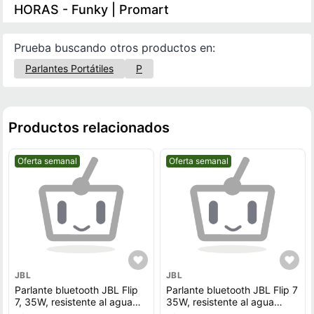
HORAS - Funky | Promart
Prueba buscando otros productos en:
Parlantes Portátiles
P
Productos relacionados
Mejor precio.
Mejor precio.
Oferta semanal
Oferta semanal
JBL
JBL
Parlante bluetooth JBL Flip
Parlante bluetooth JBL Flip 7
7, 35W, resistente al agua
35W, resistente al agua
IP67, hasta 16 horas de
IP67, hasta 16 horas de