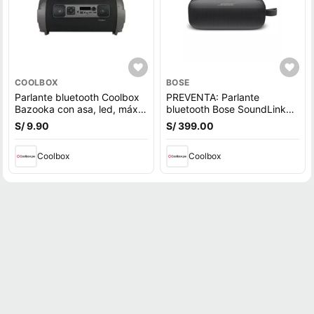
COOLBOX
BOSE
Parlante bluetooth Coolbox
PREVENTA: Parlante
Bazooka con asa, led, máx.
bluetooth Bose SoundLink
2 horas
Flex 1ra Gen, Bluetooth 5.3,
S/ 9.90
S/ 399.00
hasta 12h, IP67, batería
recargable, resistente al
Coolbox
agua, negro (reempacado)
Coolbox