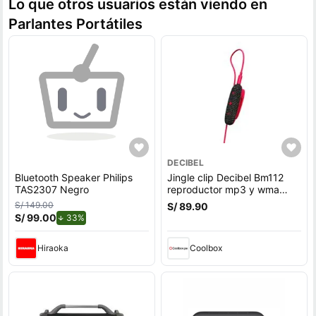
Lo que otros usuarios están viendo en
Parlantes Portátiles
DECIBEL
Bluetooth Speaker Philips
Jingle clip Decibel Bm112
TAS2307 Negro
reproductor mp3 y wma
8gb rojo
S/ 149.00
S/ 89.90
S/ 99.00
de descuento.
33%
Hiraoka
Coolbox