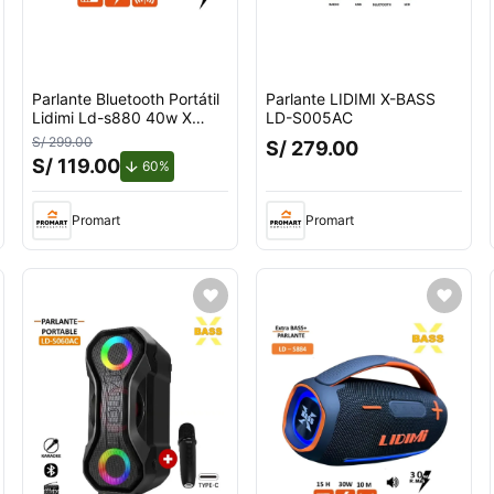
Parlante Bluetooth Portátil
Parlante LIDIMI X-BASS
Lidimi Ld-s880 40w X
LD-S005AC
Bass Negro
S/ 299.00
S/ 279.00
S/ 119.00
de descuento.
60%
Promart
Promart