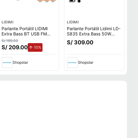
LIDIMI
LIDIMI
Parlante Portátil LIDIMI
Parlante Portátil Lidimi LD-
Extra Bass BT USB FM
S835 Extra Bass 50W
30W LD-S606
Bluetooth USB 2025
S/ 189.00
S/ 309.00
S/ 209.00
de aumento.
10%
Shopstar
Shopstar