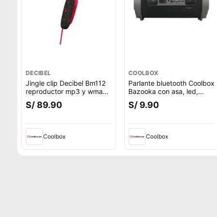
DECIBEL
COOLBOX
Jingle clip Decibel Bm112
Parlante bluetooth Coolbox
reproductor mp3 y wma
Bazooka con asa, led,
8gb rojo
máx. 2 horas
S/ 89.90
S/ 9.90
Coolbox
Coolbox