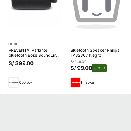
BOSE
PREVENTA: Parlante
Bluetooth Speaker Philips
bluetooth Bose SoundLink
TAS2307 Negro
Flex 1ra Gen, Bluetooth
S/ 149.00
S/ 399.00
5.3, hasta 12h, IP67,
S/ 99.00
de descuento.
33%
batería recargable,
resistente al agua, negro
(reempacado)
Coolbox
Hiraoka