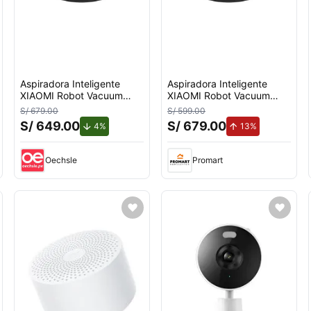
Aspiradora Inteligente
Aspiradora Inteligente
XIAOMI Robot Vacuum
XIAOMI Robot Vacuum
S40C EU
S40C EU
S/ 679.00
S/ 599.00
S/ 649.00
S/ 679.00
ento.
de descuento.
de aumento.
4%
13%
Oechsle
Promart