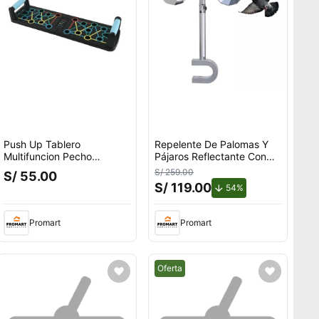
Push Up Tablero
Repelente De Palomas Y
Multifuncion Pecho
Pájaros Reflectante Con
Espalda Hombros Triceps
Giro Por Viento Para
S/ 259.00
S/ 55.00
Exteriores Con Soporte en
S/ 119.00
de descuento.
54%
U
Promart
Promart
Mejor precio.
Oferta