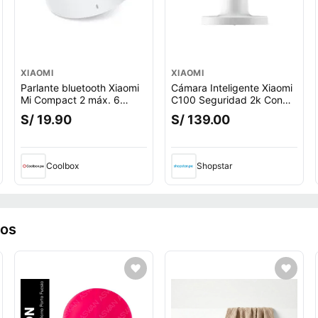
XIAOMI
XIAOMI
Parlante bluetooth Xiaomi
Cámara Inteligente Xiaomi
Mi Compact 2 máx. 6
C100 Seguridad 2k Con
horas, blanco
Inteligencia Artificial Y
S/ 19.90
S/ 139.00
Protección De Privacidad
Coolbox
Shopstar
ros