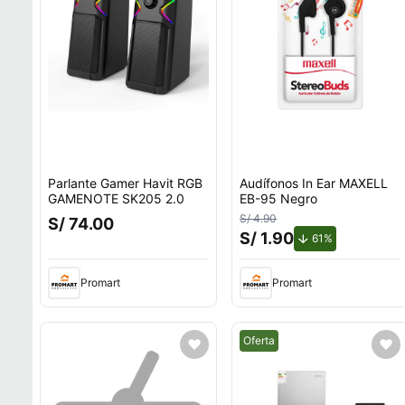
Parlante Gamer Havit RGB
Audífonos In Ear MAXELL
GAMENOTE SK205 2.0
EB-95 Negro
S/ 4.90
S/ 74.00
S/ 1.90
de descuento.
61%
Promart
Promart
Mejor precio.
Oferta