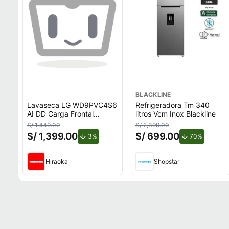
BLACKLINE
Lavaseca LG WD9PVC4S6
Refrigeradora Tm 340
AI DD Carga Frontal
litros Vcm Inox Blackline
9kg/5kg
S/ 1,449.00
S/ 2,399.00
S/ 1,399.00
S/ 699.00
de descuento.
de descu
3%
70%
Hiraoka
Shopstar