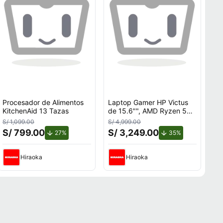
Procesador de Alimentos
Laptop Gamer HP Victus
KitchenAid 13 Tazas
de 15.6"", AMD Ryzen 5
7535HS, NVIDIA GeForce
S/ 1,099.00
S/ 4,999.00
RTX 3050, 12GB RAM,
S/ 799.00
S/ 3,249.00
de descuento.
de descuento.
27%
35%
disco sólido de 512GB,
modelo 15-fb3058la
Hiraoka
Hiraoka