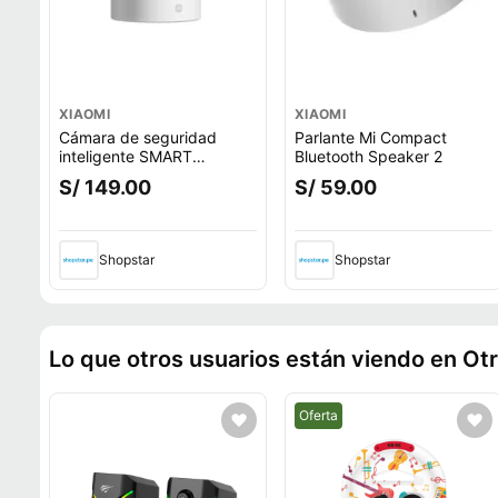
XIAOMI
XIAOMI
Cámara de seguridad
Parlante Mi Compact
inteligente SMART
Bluetooth Speaker 2
CAMERA C301 XIAOMI
S/ 149.00
S/ 59.00
360° Home Security
Shopstar
Shopstar
Lo que otros usuarios están viendo en Ot
Mejor precio.
Oferta