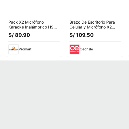
Pack X2 Micrófono
Brazo De Escritorio Para
Karaoke Inalámbrico H9
Celular y Micrófono X2
Con Luz RGB Recargable
Unidades
S/ 89.90
S/ 109.50
Promart
Oechsle