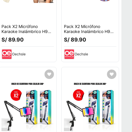
Pack X2 Micrófono
Pack X2 Micrófono
Karaoke Inalámbrico H9
Karaoke Inalámbrico H9
Recargable Con Luz RGB
Con Luz RGB Recargable
S/ 89.90
S/ 89.90
Oechsle
Oechsle