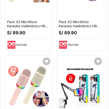
Pack X2 Micrófono
Pack X2 Micrófono
Karaoke Inalámbrico H9
Karaoke Inalámbrico H9
Recargable Con Luz RGB
Con Luz RGB Recargable
S/ 89.90
S/ 89.90
Oechsle
Oechsle