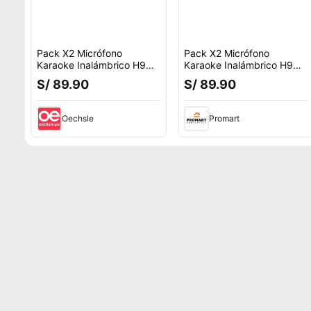
Pack X2 Micrófono
Pack X2 Micrófono
Karaoke Inalámbrico H9
Karaoke Inalámbrico H9
Con Luz RGB Recargable
Recargable Con Luz RGB
S/ 89.90
S/ 89.90
Oechsle
Promart