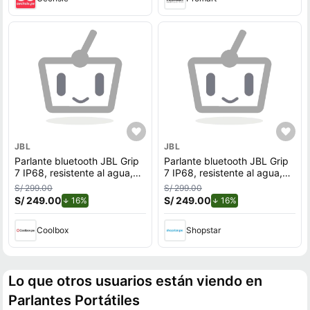
JBL
JBL
Parlante bluetooth JBL Grip
Parlante bluetooth JBL Grip
7 IP68, resistente al agua,
7 IP68, resistente al agua,
hasta 14 horas, azul
hasta 14 horas, azul
S/ 299.00
S/ 299.00
S/ 249.00
de descuento.
S/ 249.00
de descuento.
16%
16%
Coolbox
Shopstar
Lo que otros usuarios están viendo en
Parlantes Portátiles