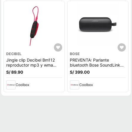
DECIBEL
BOSE
Jingle clip Decibel Bm112
PREVENTA: Parlante
reproductor mp3 y wma
bluetooth Bose SoundLink
8gb rojo
Flex 1ra Gen, Bluetooth 5.3,
S/ 89.90
S/ 399.00
hasta 12h, IP67, batería
recargable, resistente al
Coolbox
agua, negro (reempacado)
Coolbox