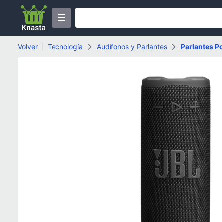
Volver
|
Tecnología
Audífonos y Parlantes
Parlantes Po