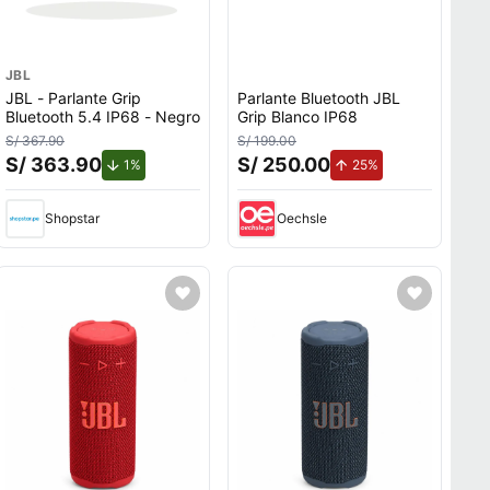
JBL
JBL - Parlante Grip
Parlante Bluetooth JBL
Bluetooth 5.4 IP68 - Negro
Grip Blanco IP68
S/ 367.90
S/ 199.00
S/ 363.90
S/ 250.00
de descuento.
de aumento.
1%
25%
Shopstar
Oechsle