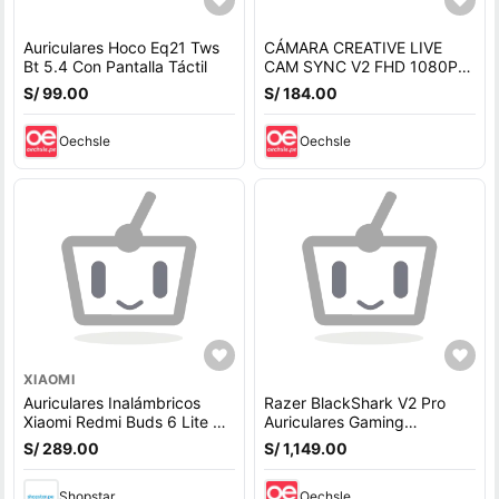
Auriculares Hoco Eq21 Tws
CÁMARA CREATIVE LIVE
Bt 5.4 Con Pantalla Táctil
CAM SYNC V2 FHD 1080P
CON TAPA DUAL MIC USB
S/ 99.00
S/ 184.00
NEGRA 73VF088000000
Oechsle
Oechsle
XIAOMI
Auriculares Inalámbricos
Razer BlackShark V2 Pro
Xiaomi Redmi Buds 6 Lite Bt
Auriculares Gaming
- Blue
Inalámbricos 50mm Drivers
S/ 289.00
S/ 1,149.00
TriForce Titanium, M
Shopstar
Oechsle