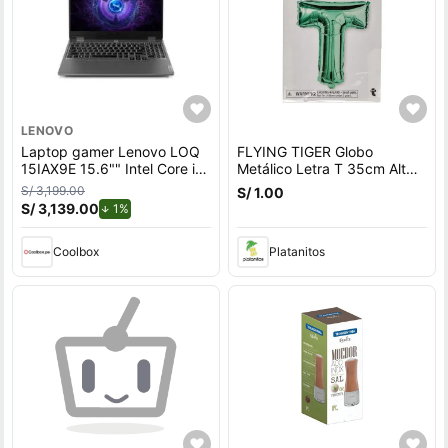
LENOVO
Laptop gamer Lenovo LOQ
FLYING TIGER Globo
15IAX9E 15.6"" Intel Core i5,
Metálico Letra T 35cm Alt
512GB SSD, 8GB RAM,
P/Cumple 3014370
S/ 3,199.00
S/ 1.00
Windows 11 Home, gris
S/ 3,139.00
de descuento.
1%
Coolbox
Platanitos