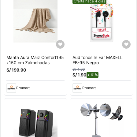
Mejor precio.
Oferta hace 4 días
Manta Aura Maiz Confort195
Audífonos In Ear MAXELL
x150 cm Zalmohadas
EB-95 Negro
S/ 4.90
S/ 199.90
S/ 1.90
de descuento.
61%
Promart
Promart