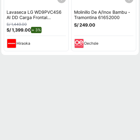
Lavaseca LG WD9PVC4S6
Molinillo De A/Inox Bambu -
AI DD Carga Frontal
Tramontina 61652000
9kg/5kg
S/ 1,449.00
S/ 249.00
S/ 1,399.00
de descuento.
3%
Hiraoka
Oechsle