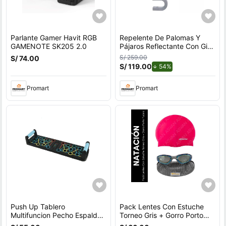
Parlante Gamer Havit RGB
Repelente De Palomas Y
GAMENOTE SK205 2.0
Pájaros Reflectante Con Giro
Por Viento Para Exteriores
S/ 259.00
S/ 74.00
Con Soporte en U
S/ 119.00
de descuento.
54%
Promart
Promart
Push Up Tablero
Pack Lentes Con Estuche
Multifuncion Pecho Espalda
Torneo Gris + Gorro Porto
Hombros Triceps
Fucsia