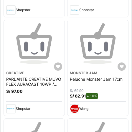
USB-C GREY
(51MF8475AA002)
Shopstar
Shopstar
CREATIVE
MONSTER JAM
PARLANTE CREATIVE MUVO
Peluche Monster Jam 17cm
FLEX AURACAST 10WP /
MIC / BT 5.3 / IPX67 / 10H /
S/ 69.90
S/ 97.00
USB-C BLACK
S/ 62.91
de descuento.
10%
(51MF8475AA000)
Shopstar
Wong