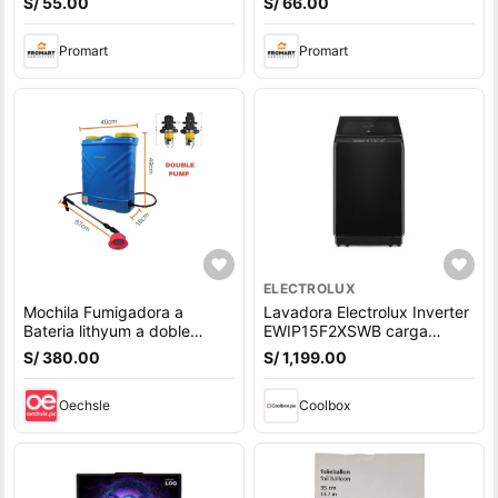
S/ 55.00
S/ 66.00
Promart
Promart
ELECTROLUX
Mochila Fumigadora a
Lavadora Electrolux Inverter
Bateria lithyum a doble
EWIP15F2XSWB carga
bomba
superior, capacidad 15 kg,
S/ 380.00
S/ 1,199.00
negro
Oechsle
Coolbox