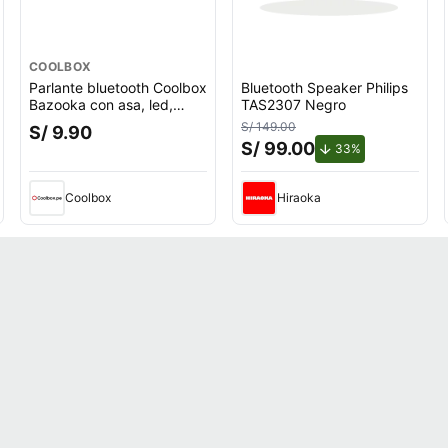
COOLBOX
Parlante bluetooth Coolbox
Bluetooth Speaker Philips
Bazooka con asa, led,
TAS2307 Negro
máx. 2 horas
S/ 149.00
S/ 9.90
S/ 99.00
de descuento.
33%
Coolbox
Hiraoka