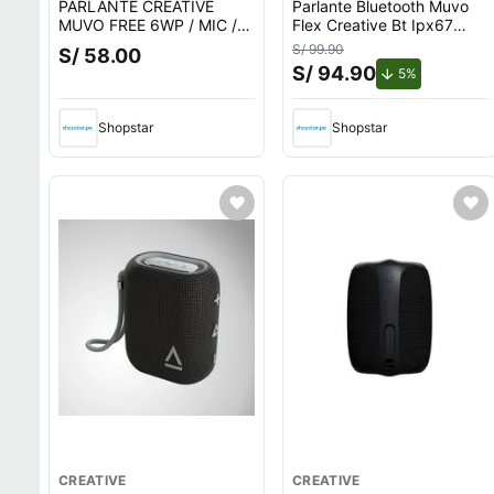
PARLANTE CREATIVE
Parlante Bluetooth Muvo
MUVO FREE 6WP / MIC /
Flex Creative Bt Ipx67
BT 5.4 / IPX5 / 9H / USB-C
Black
S/ 99.90
S/ 58.00
BLACK (51MF8515AA000)
S/ 94.90
de descuent
5%
Shopstar
Shopstar
CREATIVE
CREATIVE