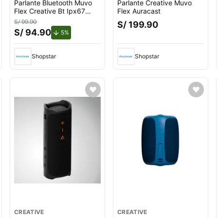
Parlante Bluetooth Muvo
Parlante Creative Muvo
Flex Creative Bt Ipx67
Flex Auracast
Grey
S/ 99.90
S/ 199.90
S/ 94.90
o.
de descuento.
5%
Shopstar
Shopstar
CREATIVE
CREATIVE