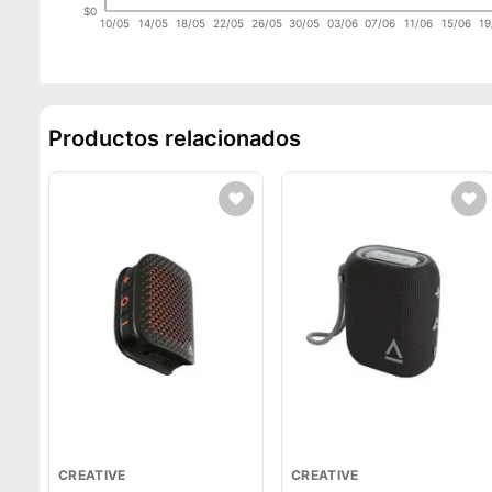
$0
10/05
14/05
18/05
22/05
26/05
30/05
03/06
07/06
11/06
15/06
19
Productos relacionados
CREATIVE
CREATIVE