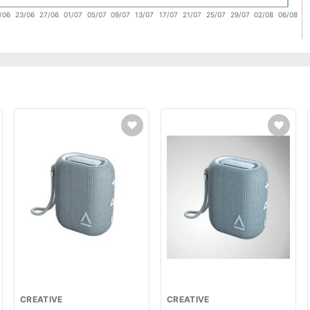
/06
23/06
27/06
01/07
05/07
09/07
13/07
17/07
21/07
25/07
29/07
02/08
06/08
CREATIVE
CREATIVE