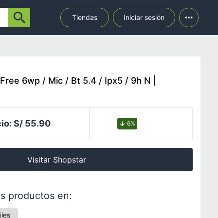
Tiendas
Iniciar sesión
ree 6wp / Mic / Bt 5.4 / Ipx5 / 9h N |
io:
S/ 55.90
6%
Visitar Shopstar
s productos en:
iles