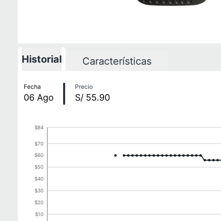
Historial
Características
Historial de precios
Fecha
Precio
06
Ago
S/ 55.90
$84
$70
$60
$50
$40
$30
$20
$10