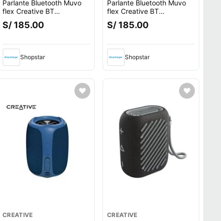
Parlante Bluetooth Muvo
Parlante Bluetooth Muvo
flex Creative BT
flex Creative BT
5.3/IPX67/10H/USB-C Gris
5.3/IPX67/10H/USB-C
S/ 185.00
S/ 185.00
Black
Shopstar
Shopstar
CREATIVE
CREATIVE