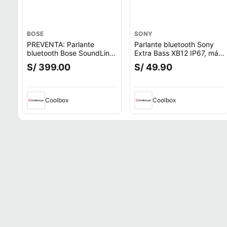
BOSE
SONY
PREVENTA: Parlante
Parlante bluetooth Sony
bluetooth Bose SoundLink
Extra Bass XB12 IP67, máx.
Flex 1ra Gen, Bluetooth
16 horas, azul
S/ 399.00
S/ 49.90
5.3, hasta 12h, IP67,
batería recargable,
resistente al agua, negro
(reempacado)
Coolbox
Coolbox