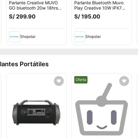
Parlante Creative MUVO
Parlante Bluetooth Muvo
GO bluetooth 20w 18hrs
Play Creative 10W IPX7
IPX7
Blue
S/ 299.90
S/ 195.00
Shopstar
Shopstar
lantes Portátiles
Mejor precio.
Oferta