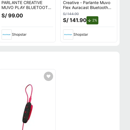
PARLANTE CREATIVE
Creative - Parlante Muvo
MUVO PLAY BLUETOOTH
Flex Auracast Bluetooth
10W IPX7 BLUE
5.3 IP67 - Negro
S/ 144.90
S/ 99.00
(51MF8365AA001)
S/ 141.90
de descuento.
2%
Shopstar
Shopstar