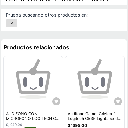
Prueba buscando otros productos en:
P
Productos relacionados
AUDIFONO CON
Audifono Gamer C/Microf
MICROFONO LOGITECH G
Logitech G535 Lightspeed
PRO X LIGHTSPEED
Ps5/Ps4/Pc Wireless
S/ 940.00
S/ 395.00