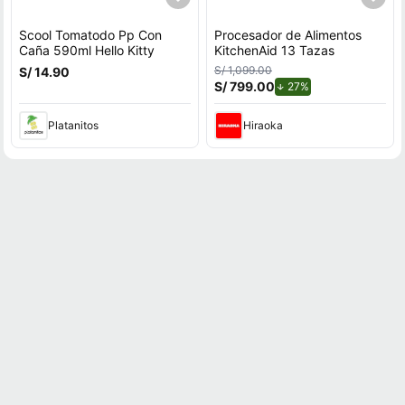
Scool Tomatodo Pp Con
Procesador de Alimentos
Caña 590ml Hello Kitty
KitchenAid 13 Tazas
S/ 1,099.00
S/ 14.90
S/ 799.00
de descuento.
27%
Platanitos
Hiraoka