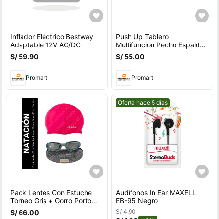
Inflador Eléctrico Bestway
Push Up Tablero
Adaptable 12V AC/DC
Multifuncion Pecho Espalda
Hombros Triceps
S/ 59.90
S/ 55.00
Promart
Promart
Mejor precio.
Oferta hace 5 días
Pack Lentes Con Estuche
Audífonos In Ear MAXELL
Torneo Gris + Gorro Porto
EB-95 Negro
Fucsia
S/ 4.90
S/ 66.00