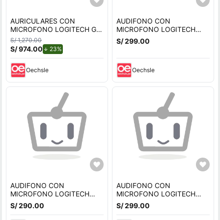
AURICULARES CON
AUDIFONO CON
MICROFONO LOGITECH G
MICROFONO LOGITECH
PRO X 2 LIGHTSPEED
G432 USB NEGRO
S/ 1,270.00
S/ 299.00
WIRELESS - BLUETOOTH -
S/ 974.00
de descuento.
23%
3.5 MM
Oechsle
Oechsle
AUDIFONO CON
AUDIFONO CON
MICROFONO LOGITECH
MICROFONO LOGITECH
G432 USB NEGRO
G432 USB NEGRO
S/ 290.00
S/ 299.00