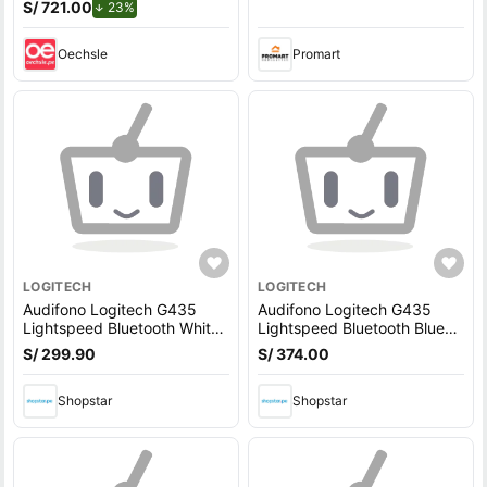
WIRELESS BLACK 981-
S/ 721.00
de descuento.
23%
000906
Oechsle
Promart
LOGITECH
LOGITECH
Audifono Logitech G435
Audifono Logitech G435
Lightspeed Bluetooth White
Lightspeed Bluetooth Blue
Con Microfono
981-001061 Con Microfono
S/ 299.90
S/ 374.00
Shopstar
Shopstar