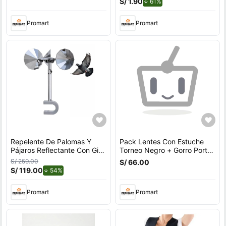
S/ 1.90
de descuento.
61%
Promart
Promart
Repelente De Palomas Y
Pack Lentes Con Estuche
Pájaros Reflectante Con Giro
Torneo Negro + Gorro Porto
Por Viento Para Exteriores
Azul
S/ 259.00
S/ 66.00
Con Soporte en U
S/ 119.00
de descuento.
54%
Promart
Promart