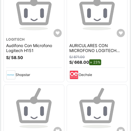
LOGITECH
Audifono Con Microfono
AURICULARES CON
Logitech H151
MICROFONO LOGITECH
G522 LIGHTSPEED
S/ 871.00
S/ 58.50
WIRELESS - BLUETOOTH -
S/ 668.00
de descuento.
23%
USB-C RGB
Shopstar
Oechsle