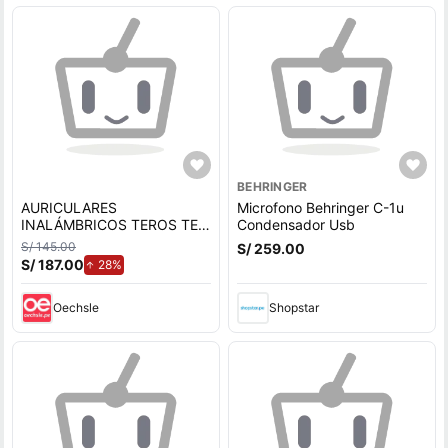
BEHRINGER
AURICULARES
Microfono Behringer C-1u
INALÁMBRICOS TEROS TE-
Condensador Usb
8038N ANC BLUETOOTH
S/ 145.00
S/ 259.00
5.4 USB-C
S/ 187.00
de aumento.
28%
Oechsle
Shopstar