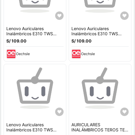
Lenovo Auriculares
Lenovo Auriculares
Inalámbricos E310 TWS
Inalámbricos E310 TWS
Bluetooth 5.3 ENC USB-C
Bluetooth 5.3 ENC USB-C
S/ 109.00
S/ 109.00
Negro - GXD1Q65146
Blanco - GXD1Q65145
Oechsle
Oechsle
Lenovo Auriculares
AURICULARES
Inalámbricos E310 TWS
INALÁMBRICOS TEROS TE-
Bluetooth 5.3 ENC USB-C
8038RS ANC BLUETOOTH