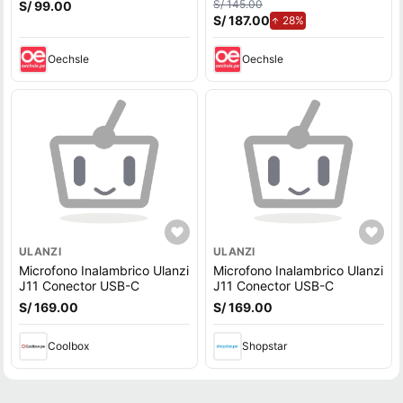
S/ 145.00
S/ 99.00
Blanco-GXD1Q65145
5.4 USB-C ROSE TITANIUM
S/ 187.00
de aumento.
28%
Oechsle
Oechsle
ULANZI
ULANZI
Microfono Inalambrico Ulanzi
Microfono Inalambrico Ulanzi
J11 Conector USB-C
J11 Conector USB-C
S/ 169.00
S/ 169.00
Coolbox
Shopstar