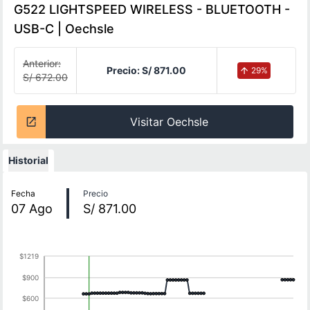
G522 LIGHTSPEED WIRELESS - BLUETOOTH -
USB-C | Oechsle
Anterior:
Precio:
S/ 871.00
29
%
S/ 672.00
Visitar Oechsle
Historial
Historial de precios
Fecha
Precio
07
Ago
S/ 871.00
$1219
$900
$600