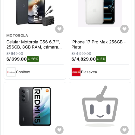
MOTOROLA
Celular Motorola G56 6.7"",
iPhone 17 Pro Max 256GB -
256GB, 8GB RAM, cámara
Plata
trasera 50MP y frontal
S/ 949.00
S/ 4,999.00
32MP, azul marino
S/ 699.00
de descuento.
S/ 4,829.00
de descuento.
26%
3%
Coolbox
Plazavea