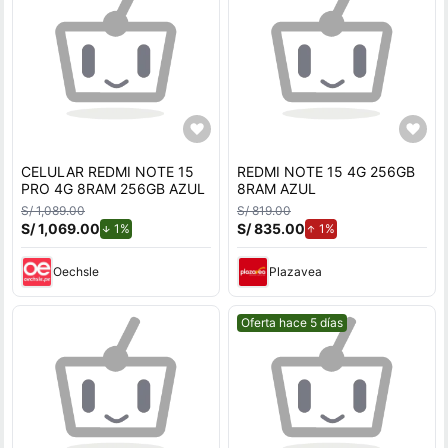
CELULAR REDMI NOTE 15
REDMI NOTE 15 4G 256GB
PRO 4G 8RAM 256GB AZUL
8RAM AZUL
S/ 1,089.00
S/ 819.00
S/ 1,069.00
de descuento.
S/ 835.00
de aumento.
1%
1%
Oechsle
Plazavea
Mejor precio.
Oferta hace 5 días