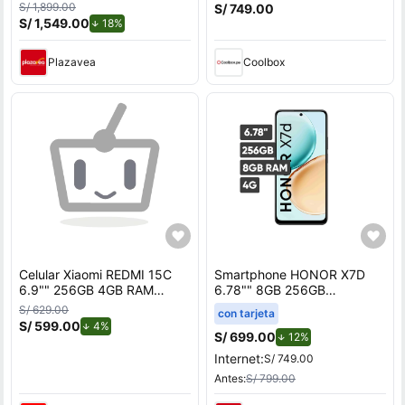
ROM Titanio - 6580mAh
cámara trasera 50MP y
S/ 1,899.00
S/ 749.00
frontal 13MP, 6.5"", negro
S/ 1,549.00
de descuento.
18%
Plazavea
Coolbox
Celular Xiaomi REDMI 15C
Smartphone HONOR X7D
6.9"" 256GB 4GB RAM
6.78"" 8GB 256GB
Negro Ocaso
108MP+2MP Negro
S/ 629.00
con tarjeta
S/ 599.00
de descuento.
4%
S/ 699.00
de descuento.
12%
Internet:
S/ 749.00
Antes:
S/ 799.00