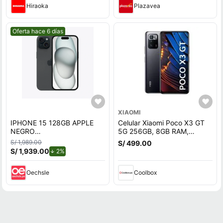
Hiraoka
Plazavea
Mejor precio.
Oferta hace 6 días
XIAOMI
IPHONE 15 128GB APPLE
Celular Xiaomi Poco X3 GT
NEGRO
5G 256GB, 8GB RAM,
REACONDICIONADO
cámara trasera 64MP y
S/ 1,989.00
S/ 499.00
frontal 16MP, 6.6"", negro
S/ 1,939.00
de descuento.
2%
Oechsle
Coolbox