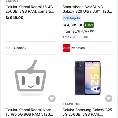
XIAOMI
Celular Xiaomi Redmi 15 4G
Smartphone SAMSUNG
256GB, 8GB RAM, cámara
Galaxy S26 Ultra 6.9"" 12GB
trasera 50 MP y frontal 8MP,
512GB 200MP Black
S/ 949.00
con tarjeta
6.9"", negro
S/ 4,399.00
de descuento.
15%
Internet:
S/ 4,699.00
Antes:
S/ 5,199.00
Coolbox
Plazavea
SAMSUNG
Celular Xiaomi Redmi Note
Celular Samsung Galaxy A25
15 Pro 5G 8GB RAM 512GB
5G 256GB, 8GB RAM,