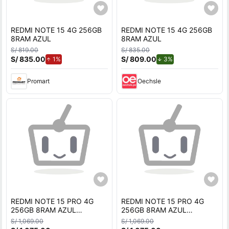
REDMI NOTE 15 4G 256GB
REDMI NOTE 15 4G 256GB
8RAM AZUL
8RAM AZUL
S/ 819.00
S/ 835.00
S/ 835.00
de aumento.
S/ 809.00
de descuento.
1%
3%
Promart
Oechsle
REDMI NOTE 15 PRO 4G
REDMI NOTE 15 PRO 4G
256GB 8RAM AZUL
256GB 8RAM AZUL
GLACIAR REGISTRADO
GLACIAR REGISTRADO
S/ 1,069.00
S/ 1,069.00