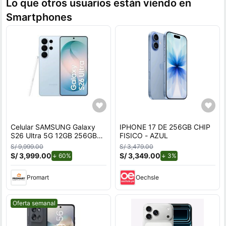
Lo que otros usuarios están viendo en
Smartphones
Celular SAMSUNG Galaxy
IPHONE 17 DE 256GB CHIP
S26 Ultra 5G 12GB 256GB
FISICO - AZUL
Azul
S/ 9,999.00
S/ 3,479.00
S/ 3,999.00
de descuento.
S/ 3,349.00
de descuento.
60%
3%
Promart
Oechsle
Mejor precio.
Oferta semanal