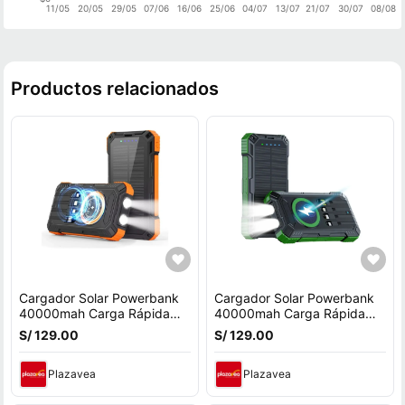
11/05
20/05
29/05
07/06
16/06
25/06
04/07
13/07
21/07
30/07
08/08
Productos relacionados
Cargador Solar Powerbank
Cargador Solar Powerbank
40000mah Carga Rápida
40000mah Carga Rápida
22.5w
22.5w Usb Verde
S/ 129.00
S/ 129.00
Plazavea
Plazavea