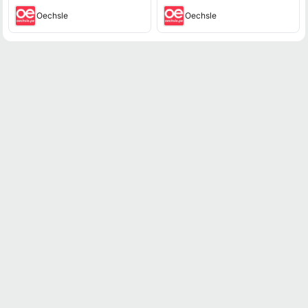
Oechsle
Oechsle