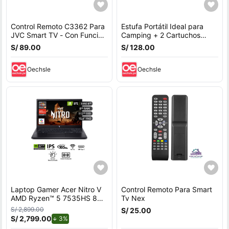
Control Remoto C3362 Para
Estufa Portátil Ideal para
JVC Smart TV - Con Función
Camping + 2 Cartuchos
De Voz
485ml
S/ 89.00
S/ 128.00
Oechsle
Oechsle
Laptop Gamer Acer Nitro V
Control Remoto Para Smart
AMD Ryzen™ 5 7535HS 8GB
Tv Nex
RAM 512GB SSD 15.6"" RTX
S/ 2,899.00
S/ 25.00
3050.
S/ 2,799.00
de descuento.
3%