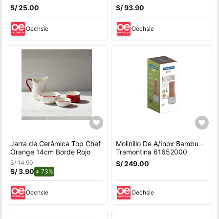
S/ 25.00
S/ 93.90
Oechsle
Oechsle
Jarra de Cerámica Top Chef
Molinillo De A/Inox Bambu -
Orange 14cm Borde Rojo
Tramontina 61652000
S/ 14.90
S/ 249.00
S/ 3.90
de descuento.
73%
Oechsle
Oechsle