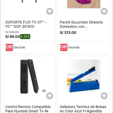
SOPORTE FIJO TV 37"" -
Pack6 Escurridor Giratorio
70"" SOP 201910
Domestico con
Autoexprimidor Y+Regalo
S/ 129.00
S/ 313.00
Sticker
S/ 89.00
de descuento.
31%
Oechsle
Oechsle
Control Remoto Compatible
Selladora Termica de Bolsas
Para Hyundai Smart Tv 4k
en Color Azul Y+Agendita