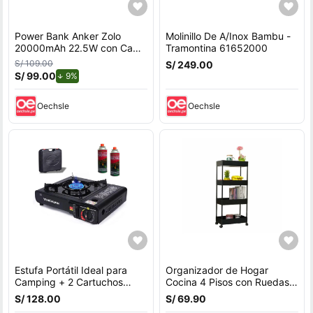
Power Bank Anker Zolo
Molinillo De A/Inox Bambu -
20000mAh 22.5W con Cable
Tramontina 61652000
USB-C Integrado Negro
S/ 109.00
S/ 249.00
S/ 99.00
de descuento.
9%
Oechsle
Oechsle
Estufa Portátil Ideal para
Organizador de Hogar
Camping + 2 Cartuchos
Cocina 4 Pisos con Ruedas
485ml
Negro Verdulero Frutero
S/ 128.00
S/ 69.90