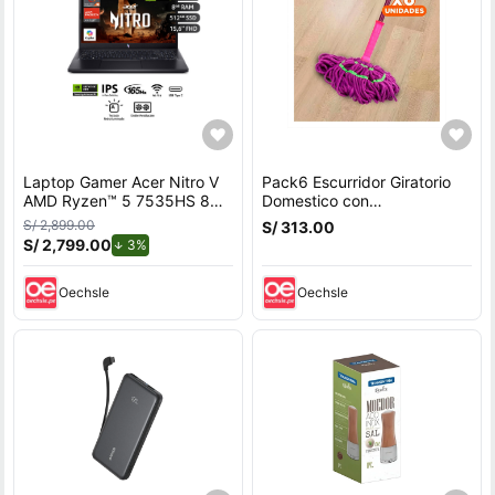
Laptop Gamer Acer Nitro V
Pack6 Escurridor Giratorio
AMD Ryzen™ 5 7535HS 8GB
Domestico con
RAM 512GB SSD 15.6"" RTX
Autoexprimidor Y+Regalo
S/ 2,899.00
S/ 313.00
3050.
Sticker
S/ 2,799.00
de descuento.
3%
Oechsle
Oechsle