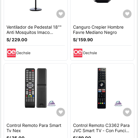
Ventilador de Pedestal 18""
Canguro Crepier Hombre
Anti Mosquitos Imaco
Favre Mediano Negro
FSM7518MK 85W
S/ 229.00
S/ 159.90
Oechsle
Oechsle
Control Remoto Para Smart
Control Remoto C3362 Para
Tv Nex
JVC Smart TV - Con Función
De Voz
S/ 25.00
S/ 89.00