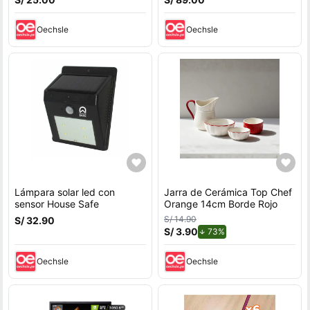
Oechsle
Oechsle
Lámpara solar led con
Jarra de Cerámica Top Chef
sensor House Safe
Orange 14cm Borde Rojo
S/ 14.90
S/ 32.90
S/ 3.90
de descuento.
73%
Oechsle
Oechsle