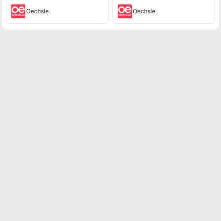
Oechsle
Oechsle