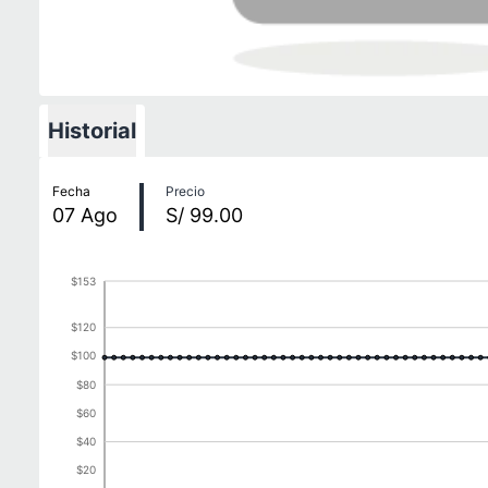
Historial
Historial de precios
Fecha
Precio
07
Ago
S/ 99.00
$153
$120
$100
$80
$60
$40
$20