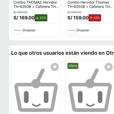
Combo THOMAS Hervidor
Combo Hervidor Thomas
TH-6250B + Cafetera TH-
TH-6250B + Cafetera TH-
134B
134B
S/ 299.00
S/ 109.00
S/ 169.00
S/ 159.00
de descuento.
de aumen
43%
45%
Shopstar
Shopstar
Lo que otros usuarios están viendo en Ot
Mejor precio.
Oferta