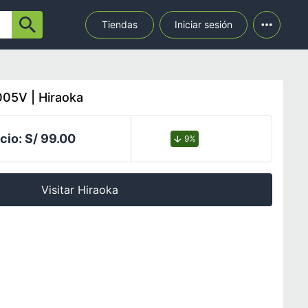
Tiendas
Iniciar sesión
05V | Hiraoka
cio:
S/ 99.00
9%
Visitar Hiraoka