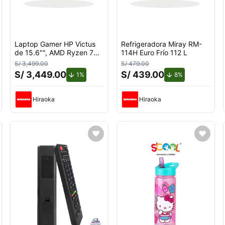
Laptop Gamer HP Victus
Refrigeradora Miray RM-
de 15.6"", AMD Ryzen 7
114H Euro Frío 112 L
7445H, NVIDIA GeForce
S/ 3,499.00
S/ 479.00
RTX 3050, 16GB RAM,
S/ 3,449.00
S/ 439.00
cuento.
de descuento.
de descuento.
1%
8%
disco sólido de 512GB,
modelo 15-fb3020la
Hiraoka
Hiraoka