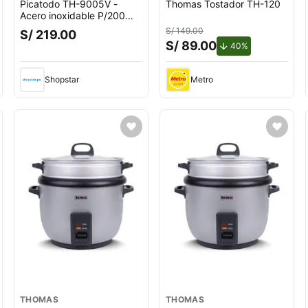
Picatodo TH-9005V -
Thomas Tostador TH-120
Acero inoxidable P/200
!OFERTON!
S/ 149.00
S/ 219.00
S/ 89.00
to.
de descuento.
40%
Shopstar
Metro
THOMAS
THOMAS