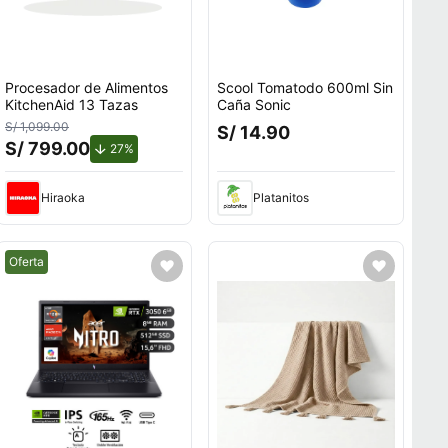
Procesador de Alimentos
Scool Tomatodo 600ml Sin
KitchenAid 13 Tazas
Caña Sonic
S/ 1,099.00
S/ 14.90
S/ 799.00
de descuento.
27%
Hiraoka
Platanitos
Mejor precio.
Oferta