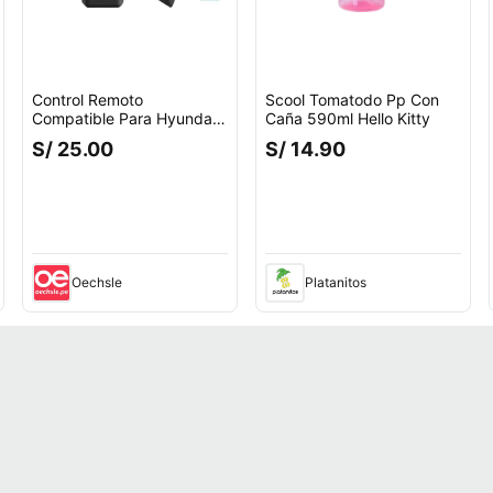
Control Remoto
Scool Tomatodo Pp Con
Compatible Para Hyundai
Caña 590ml Hello Kitty
Smart Tv 4k
S/ 25.00
S/ 14.90
cuento.
Oechsle
Platanitos