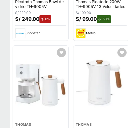
Picatodo Thomas Bowl de
Thomas Picatodo 200W
vidrio TH-9005V
TH-9005V 13 Velocidades
S/ 229.00
S/ 199.00
S/ 249.00
S/ 99.00
de aumento.
de descuen
8%
50%
Shopstar
Metro
THOMAS
THOMAS