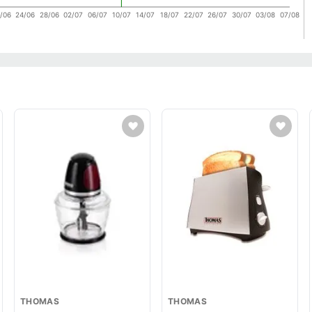
/06
24/06
28/06
02/07
06/07
10/07
14/07
18/07
22/07
26/07
30/07
03/08
07/08
THOMAS
THOMAS