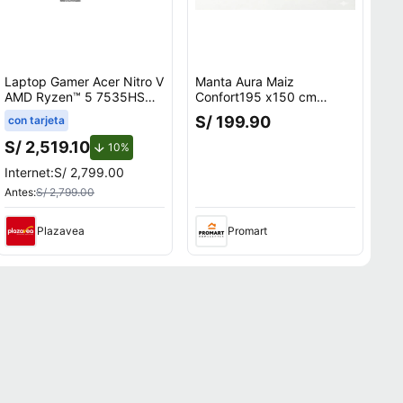
Laptop Gamer Acer Nitro V
Manta Aura Maiz
AMD Ryzen™ 5 7535HS
Confort195 x150 cm
8GB RAM 512GB SSD
Zalmohadas
S/ 199.90
con tarjeta
15.6"" RTX 3050
S/ 2,519.10
de descuento.
10%
Internet:
S/ 2,799.00
Antes:
S/ 2,799.00
Plazavea
Promart