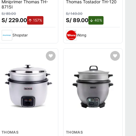
Miniprimer Thomas TH-
Thomas Tostador TH-120
8715I
S/ 89.00
S/ 149.00
S/ 229.00
S/ 89.00
de aumento.
de descuento.
157%
40%
Shopstar
Wong
THOMAS
THOMAS