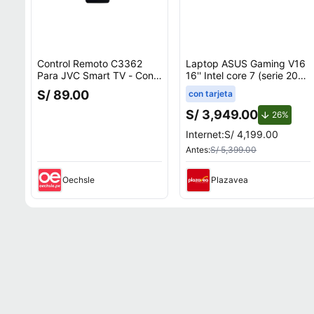
Control Remoto C3362
Laptop ASUS Gaming V16
Para JVC Smart TV - Con
16'' Intel core 7 (serie 200)
Función De Voz
8GB 512GB SSD RTX3050
S/ 89.00
con tarjeta
V3607VJ-TK286W
S/ 3,949.00
de des
26%
Internet:
S/ 4,199.00
Antes:
S/ 5,399.00
Oechsle
Plazavea