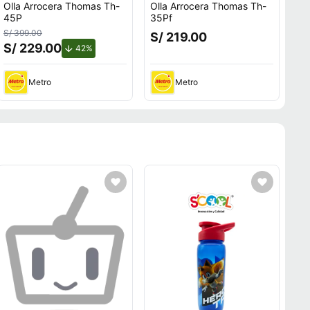
Olla Arrocera Thomas Th-
Olla Arrocera Thomas Th-
45P
35Pf
S/ 399.00
S/ 219.00
S/ 229.00
de descuento.
42%
Metro
Metro