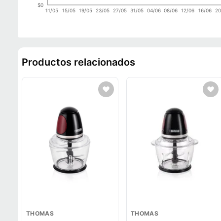
$0
11/05
15/05
19/05
23/05
27/05
31/05
04/06
08/06
12/06
16/06
20
Productos relacionados
THOMAS
THOMAS