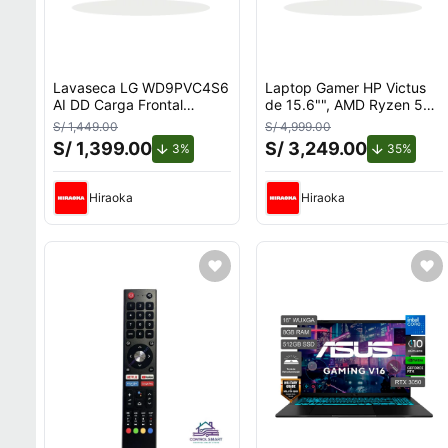
Lavaseca LG WD9PVC4S6
Laptop Gamer HP Victus
AI DD Carga Frontal
de 15.6"", AMD Ryzen 5
9kg/5kg
7535HS, NVIDIA GeForce
S/ 1,449.00
S/ 4,999.00
RTX 3050, 12GB RAM,
S/ 1,399.00
S/ 3,249.00
de descuento.
de des
3%
35%
disco sólido de 512GB,
modelo 15-fb3058la
Hiraoka
Hiraoka