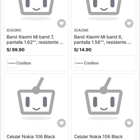
XIAOMI
XIAOMI
Band Xiaomi Mi band 7,
Band Xiaomi Mi band 6,
pantalla 1.62"", resistente al
pantalla 1.56"", resistente al
agua 5ATM, apróx. 14 días,
agua, apróx. 14 días, modos
S/ 99.90
S/ 14.90
110+ modos deportivos,
deportivos, negro
SPo2, negro
(reempacado)
Coolbox
Coolbox
Celular Nokia 106 Black
Celular Nokia 106 Black