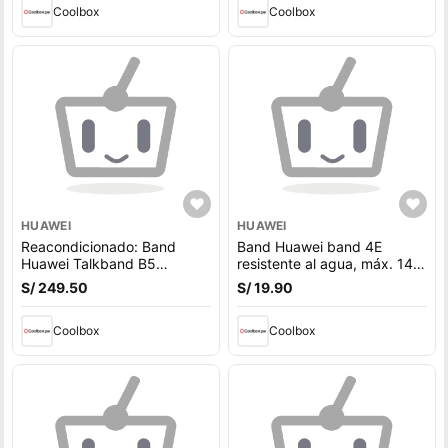
Coolbox
Coolbox
HUAWEI
HUAWEI
Reacondicionado: Band
Band Huawei band 4E
Huawei Talkband B5
resistente al agua, máx. 14
pantalla 1.13"", resistente al
días, modos deportivos,
S/ 249.50
S/ 19.90
agua IP67, apróx. 14 días,
0.5"", gris
plateado
Coolbox
Coolbox