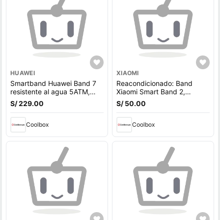
HUAWEI
XIAOMI
Smartband Huawei Band 7
Reacondicionado: Band
resistente al agua 5ATM,
Xiaomi Smart Band 2,
máx. 14 días, 96 modos
pantalla 1.47"", resistente al
S/ 229.00
S/ 50.00
deportivos, 1.47"", negro
agua 5ATM, apróx, 14 días
de batería, negro
Coolbox
Coolbox