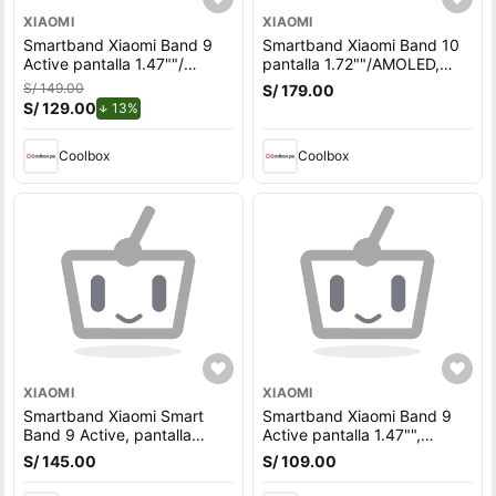
XIAOMI
XIAOMI
Smartband Xiaomi Band 9
Smartband Xiaomi Band 10
Active pantalla 1.47""/
pantalla 1.72""/AMOLED,
AMOLED, resistente al agua
resistente al agua 5ATM,
S/ 149.00
S/ 179.00
5ATM, 50 modos
batería hasta 21 días, 150
S/ 129.00
de descuento.
13%
deportivos, negro
modos deportivos, SPO2,
negro medianoche
Coolbox
Coolbox
XIAOMI
XIAOMI
Smartband Xiaomi Smart
Smartband Xiaomi Band 9
Band 9 Active, pantalla
Active pantalla 1.47"",
1.47"", monitoreo 24h,
resistente al agua 5ATM, 50
S/ 145.00
S/ 109.00
batería 18 días
modos deportivos, beige