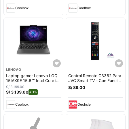
Coolbox
Coolbox
LENOVO
Laptop gamer Lenovo LOQ
Control Remoto C3362 Para
15IAX9E 15.6"" Intel Core i5,
JVC Smart TV - Con Función
512GB SSD, 8GB RAM,
De Voz
S/ 3,199.00
S/ 89.00
Windows 11 Home, gris
S/ 3,139.00
de descuento.
1%
Coolbox
Oechsle