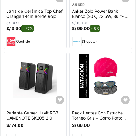
ANKER
Jarra de Cerámica Top Chef
Anker Zolo Power Bank
Orange 14cm Borde Rojo
Blanco (20K, 22.5W, Built-In
USB-C Cable)
S/ 14.90
S/ 109.00
S/ 3.90
de descuento.
S/ 99.00
de descuento.
73%
9%
Oechsle
Shopstar
Parlante Gamer Havit RGB
Pack Lentes Con Estuche
GAMENOTE SK205 2.0
Torneo Gris + Gorro Porto
Fucsia
S/ 74.00
S/ 66.00