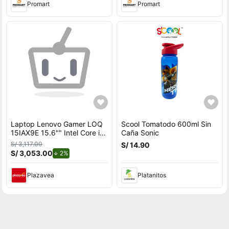
Promart
Promart
Laptop Lenovo Gamer LOQ
Scool Tomatodo 600ml Sin
15IAX9E 15.6"" Intel Core i5
Caña Sonic
512GB SSD 8GB NVIDIA
S/ 3,117.00
S/ 14.90
RTX2050
S/ 3,053.00
de descuento.
2%
Plazavea
Platanitos