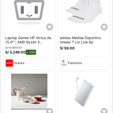
Laptop Gamer HP Victus de
adidas Medias Deportivo
15.6"", AMD Ryzen 5
Unisex T Lin Low 6p
7535HS, NVIDIA GeForce
S/ 4,999.00
S/ 59.00
RTX 3050, 12GB RAM, disco
S/ 3,249.00
de descuento.
35%
sólido de 512GB, modelo 15-
fb3058la
Hiraoka
Platanitos