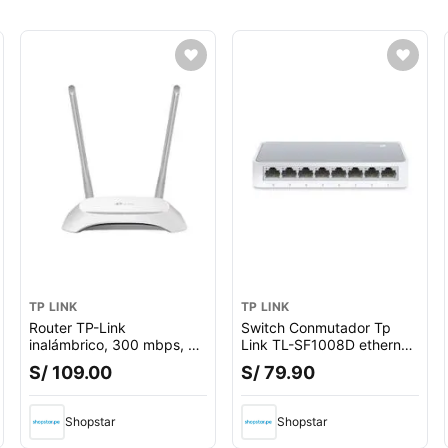
TP LINK
TP LINK
Router TP-Link
Switch Conmutador Tp
inalámbrico, 300 mbps, 2
Link TL-SF1008D ethernet,
antenas
10/100 mbps , 8 puertos
S/ 109.00
S/ 79.90
LAN, plug and play
Shopstar
Shopstar