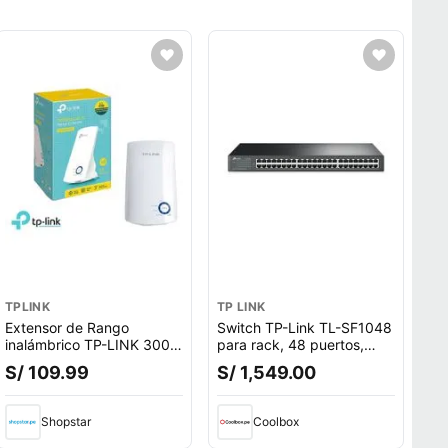
TPLINK
TP LINK
Extensor de Rango
Switch TP-Link TL-SF1048
inalámbrico TP-LINK 300
para rack, 48 puertos,
Mbps TL-WA850RE 2.4hz
Fast Ethernet, 10/100
S/ 109.99
S/ 1,549.00
wifi
Mbps, tecnología Plug &
Play
Shopstar
Coolbox