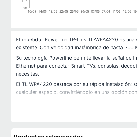
$0
10/05
14/05
18/05
22/05
26/05
30/05
03/06
07/06
11/06
15/06
19
El repetidor Powerline TP-Link TL-WPA4220 es una sol
existente. Con velocidad inalámbrica de hasta 300 
Su tecnología Powerline permite llevar la señal de I
Ethernet para conectar Smart TVs, consolas, decod
necesitas.
El TL-WPA4220 destaca por su rápida instalación: so
cualquier espacio, convirtiéndolo en una opción con