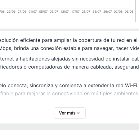
/06
23/06
27/06
01/07
05/07
09/07
13/07
17/07
21/07
25/07
29/07
02/08
06/08
ución eficiente para ampliar la cobertura de tu red en el 
Mbps, brinda una conexión estable para navegar, hacer vid
nternet a habitaciones alejadas sin necesidad de instalar c
ificadores o computadoras de manera cableada, asegurand
lo conecta, sincroniza y comienza a extender la red Wi-Fi
fiable para mejorar la conectividad en múltiples ambientes
Ver más