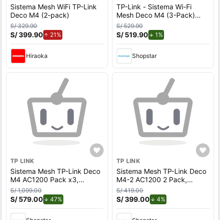
Sistema Mesh WiFi TP-Link
TP-Link - Sistema Wi-Fi
Deco M4 (2-pack)
Mesh Deco M4 (3-Pack)
AC1200
S/ 329.90
S/ 529.90
S/ 399.90
de aumento.
S/ 519.90
de descuento.
21%
1%
Hiraoka
Shopstar
TP LINK
TP LINK
Sistema Mesh TP-Link Deco
Sistema Mesh TP-Link Deco
M4 AC1200 Pack x3,
M4-2 AC1200 2 Pack,
cobertura de 370 m2, doble
cobertura total, doble
S/ 1,099.00
S/ 419.00
banda, Wifi 5, 2 puertos
banda, router y AP, 2
S/ 579.00
de descuento.
S/ 399.00
de descuento.
47%
4%
LAN, 2 antenas
puertos LAN, antenas
omnidireccionales, blanco
internas, blanco