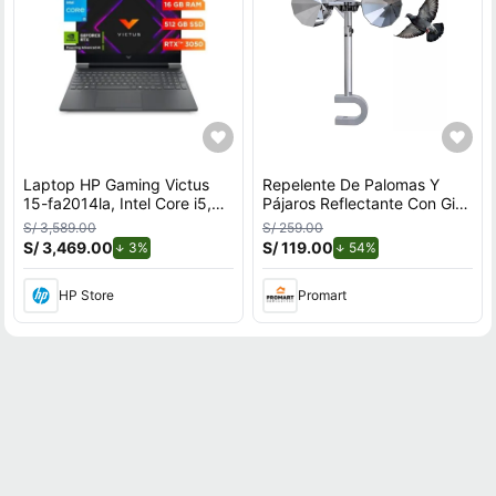
Laptop HP Gaming Victus
Repelente De Palomas Y
15-fa2014la, Intel Core i5,
Pájaros Reflectante Con Giro
16 GB RAM, NVIDIA GeForce
Por Viento Para Exteriores
S/ 3,589.00
S/ 259.00
RTX 3050, 512 GB SSD,
Con Soporte en U
S/ 3,469.00
de descuento.
S/ 119.00
de descuento.
3%
54%
15.6"" FHD 144 Hz,
Windows 11 Home
HP Store
Promart