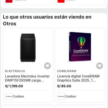
Lo que otros usuarios están viendo en
Otros
ELECTROLUX
CORELDRAW
Lavadora Electrolux Inverter
Licencia digital CorelDRAW
EWIP15F2XSWB carga
Graphics Suite 2025, 1
superior, capacidad 15 kg,
dispositivo, compatible con
S/ 1,199.00
S/ 85.00
negro
macOS, duración 1 año
Coolbox
Coolbox