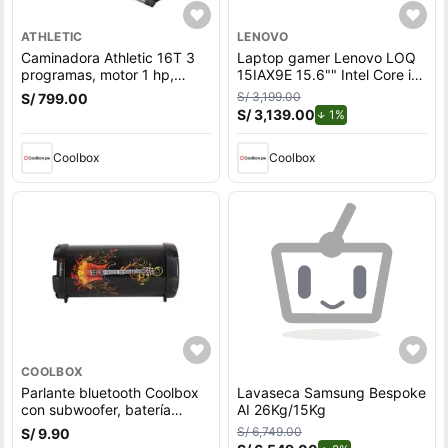
ATHLETIC
LENOVO
Caminadora Athletic 16T 3
Laptop gamer Lenovo LOQ
programas, motor 1 hp,
15IAX9E 15.6"" Intel Core i5,
velocidad máx. 10 km, máx.
512GB SSD, 8GB RAM,
S/ 3,199.00
S/ 799.00
100 kg
Windows 11 Home, gris
S/ 3,139.00
de descuento.
1%
Coolbox
Coolbox
COOLBOX
Parlante bluetooth Coolbox
Lavaseca Samsung Bespoke
con subwoofer, batería
AI 26Kg/15Kg
recargable, guitar
S/ 6,749.00
S/ 9.90