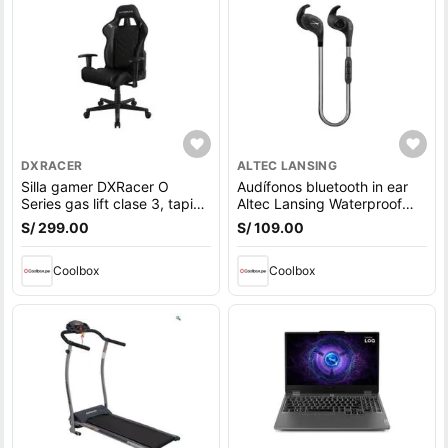
DXRACER
ALTEC LANSING
Silla gamer DXRacer O
Audífonos bluetooth in ear
Series gas lift clase 3, tapiz
Altec Lansing Waterproof
cuero pu, máx. 100 kg,
deportivo IPX6, micrófono
S/ 299.00
S/ 109.00
inclinación 90 - 135°, negro
incorporado, máx. 6 horas,
control volumen, negro
Coolbox
Coolbox