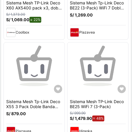
Sistema Mesh TP-Link Deco
Sistema Mesh Tp-Link Deco
X60 AX5400 pack x3, doble
BE22 (3-Pack) WiFi 7 Doble
banda
banda BE3600
S/ 1,373.00
S/ 1,269.00
S/ 1,069.00
de descuento.
22%
Coolbox
Plazavea
Sistema Mesh Tp-Link Deco
Sistema Mesh TP-Link Deco
X55 3 Pack Doble Banda
BE25 WiFi 7 (3-Pack)
Wifi 6 Ax3000
S/ 999.90
S/ 879.00
S/ 1,479.90
de aumento.
48%
Plazavea
Hiraoka