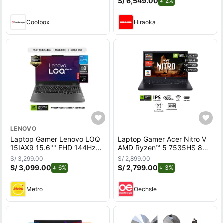
S/ 6,549.00
de descuento.
2%
Coolbox
Hiraoka
LENOVO
Laptop Gamer Lenovo LOQ
Laptop Gamer Acer Nitro V
15IAX9 15.6"" FHD 144Hz
AMD Ryzen™ 5 7535HS 8GB
Intel Core i5-12450HX
RAM 512GB SSD 15.6"" RTX
S/ 3,299.00
S/ 2,899.00
512GB SSD 16GB RTX 3050
3050.
S/ 3,099.00
de descuento.
S/ 2,799.00
de descuento.
6%
3%
6GB
Metro
Oechsle