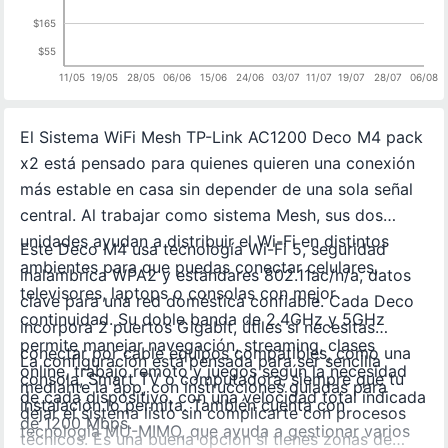
$165
$55
11/05
19/05
28/05
06/06
15/06
24/06
03/07
11/07
19/07
28/07
06/08
El Sistema WiFi Mesh TP-Link AC1200 Deco M4 pack
x2 está pensado para quienes quieren una conexión
más estable en casa sin depender de una sola señal
central. Al trabajar como sistema Mesh, sus dos
unidades ayudan a distribuir el Wi-Fi en distintos
Este Deco M4 usa tecnología Wi-Fi 5, seguridad
ambientes para que puedas conectar celulares,
inalámbrica WPA2 y estándares 802.11ac/n/a, datos
televisores, laptops o consolas con mejor
clave para una red doméstica confiable. Cada Deco
continuidad. Su doble banda de 2.4GHz y 5GHz
incorpora 2 puertos Gigabit, útiles si necesitas
permite manejar navegación, streaming, clases
conectar por cable equipos compatibles, como una
La configuración está pensada para ser sencilla
online, trabajo remoto y juegos según la necesidad
consola, Smart TV o computadora, siempre que tu
mediante la app, con instrucciones guiadas para
de cada dispositivo, con una velocidad total indicada
instalación lo permita. También cuenta con
dejar el sistema listo sin complicarte con procesos
de 1200 Mbps.
tecnología MU-MIMO, que ayuda a gestionar varios
técnicos. Es una buena opción si tienes zonas de