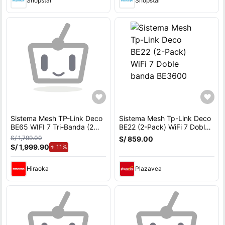
Shopstar
Shopstar
Sistema Mesh TP-Link Deco
Sistema Mesh Tp-Link Deco
BE65 WIFI 7 Tri-Banda (2
BE22 (2-Pack) WiFi 7 Doble
pack)
banda BE3600
S/ 1,799.00
S/ 859.00
S/ 1,999.90
de aumento.
11%
Hiraoka
Plazavea