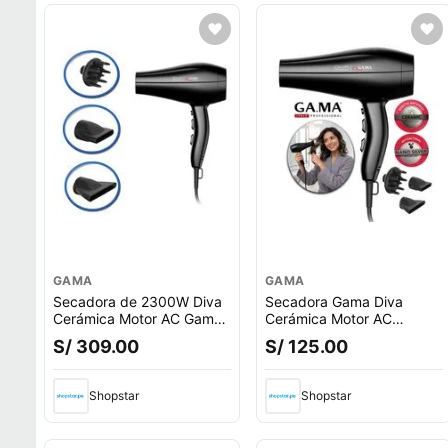
GAMA
GAMA
Secadora de 2300W Diva
Secadora Gama Diva
Cerámica Motor AC Gama
Cerámica Motor AC
BECHD0000001825 - 3
2300W
S/ 309.00
S/ 125.00
temperaturas !OFERTA!
BECHD0000001825
Shopstar
Shopstar