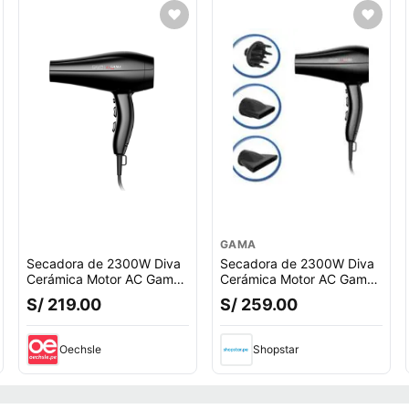
GAMA
Secadora de 2300W Diva
Secadora de 2300W Diva
Cerámica Motor AC Gama
Cerámica Motor AC Gama
BECHD0000001825
BECHD0000001825 -
S/ 219.00
S/ 259.00
OFERTA!
Oechsle
Shopstar