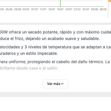
/06
25/06
29/06
03/07
07/07
11/07
15/07
19/07
23/07
27/07
31/07
04/08
08/08
0W ofrece un secado potente, rápido y con máximo cuidad
reduce el frizz, dejando un acabado suave y saludable.
locidades y 3 niveles de temperatura que se adaptan a ca
duraderos y un estilo impecable.
nera uniforme, protegiendo el cabello del daño térmico. La
brillante desde casa o el salón.
Ver más