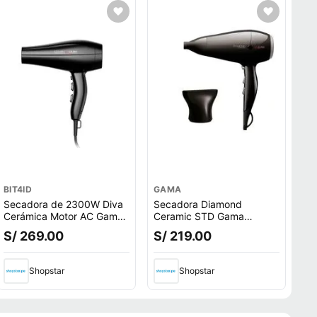
BIT4ID
GAMA
Secadora de 2300W Diva
Secadora Diamond
Cerámica Motor AC Gama
Ceramic STD Gama
- JYA
2300W
S/ 269.00
S/ 219.00
BECHD0000001635- Cool
Shot !OFERTA!
Shopstar
Shopstar