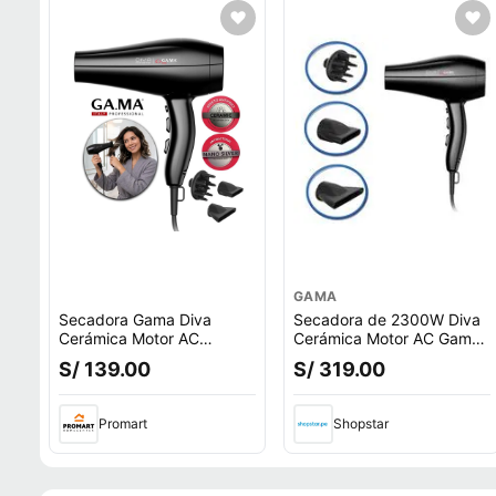
GAMA
Secadora Gama Diva
Secadora de 2300W Diva
Cerámica Motor AC
Cerámica Motor AC Gama
2300W
BECHD0000001825 -
S/ 139.00
S/ 319.00
BECHD0000001825
Motor AC OFERTA!
Promart
Shopstar