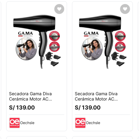
Secadora Gama Diva
Secadora Gama Diva
Cerámica Motor AC
Cerámica Motor AC
2300W
2300W
S/ 139.00
S/ 139.00
BECHD0000001825
BECHD0000001825
Oechsle
Oechsle