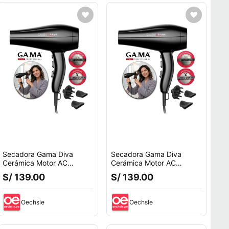
Secadora Gama Diva
Secadora Gama Diva
Cerámica Motor AC
Cerámica Motor AC
2300W
2300W
S/ 139.00
S/ 139.00
BECHD0000001825
BECHD0000001825
Oechsle
Oechsle