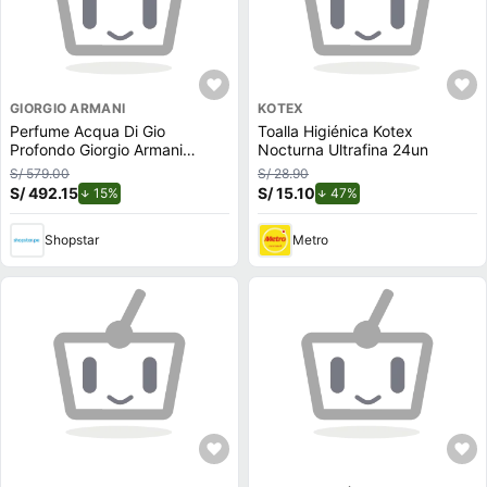
GIORGIO ARMANI
KOTEX
Perfume Acqua Di Gio
Toalla Higiénica Kotex
Profondo Giorgio Armani
Nocturna Ultrafina 24un
Hombre Edp 100Ml
S/ 579.00
S/ 28.90
S/ 492.15
de descuento.
S/ 15.10
de descuento.
15%
47%
Shopstar
Metro