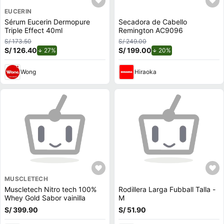
EUCERIN
Sérum Eucerin Dermopure
Secadora de Cabello
Triple Effect 40ml
Remington AC9096
S/ 173.50
S/ 249.00
S/ 126.40
de descuento.
S/ 199.00
de descuento.
27%
20%
Wong
Hiraoka
MUSCLETECH
Muscletech Nitro tech 100%
Rodillera Larga Fubball Talla -
Whey Gold Sabor vainilla
M
S/ 399.90
S/ 51.90