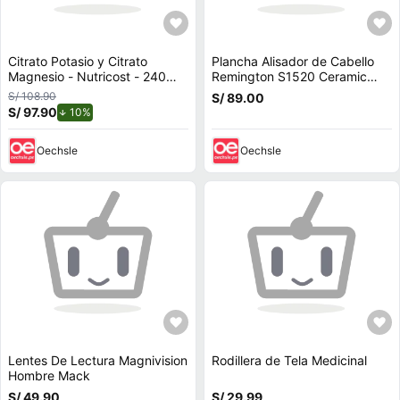
Citrato Potasio y Citrato
Plancha Alisador de Cabello
Magnesio - Nutricost - 240
Remington S1520 Ceramic
Capsulas
Colors
S/ 108.90
S/ 89.00
S/ 97.90
de descuento.
10%
Oechsle
Oechsle
Lentes De Lectura Magnivision
Rodillera de Tela Medicinal
Hombre Mack
S/ 49.90
S/ 29.99