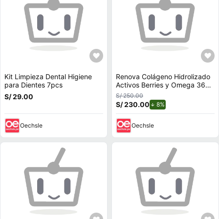
Kit Limpieza Dental Higiene
Renova Colágeno Hidrolizado
para Dientes 7pcs
Activos Berries y Omega 360
Suplemento Omega 3
S/ 250.00
S/ 29.00
S/ 230.00
de descuento.
8%
Oechsle
Oechsle