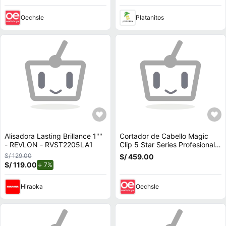
Oechsle
Platanitos
Alisadora Lasting Brillance 1""
Cortador de Cabello Magic
- REVLON - RVST2205LA1
Clip 5 Star Series Profesional
Wahl 8451 318
S/ 129.00
S/ 459.00
S/ 119.00
de descuento.
7%
Hiraoka
Oechsle