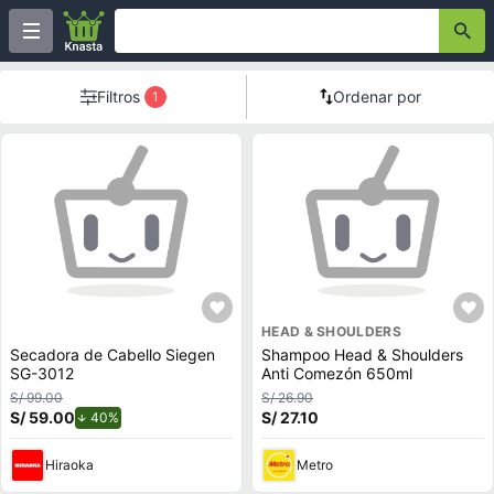
Filtros
Ordenar por
1
HEAD & SHOULDERS
Secadora de Cabello Siegen
Shampoo Head & Shoulders
SG-3012
Anti Comezón 650ml
S/ 99.00
S/ 26.90
S/ 59.00
de descuento.
S/ 27.10
40%
Hiraoka
Metro