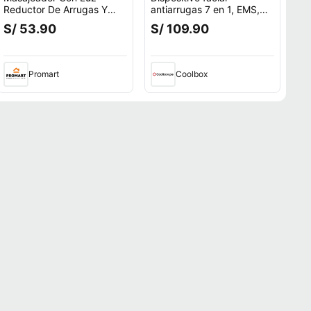
Reductor De Arrugas Y
antiarrugas 7 en 1, EMS,
Papadas
radiofrecuencia,
S/ 53.90
S/ 109.90
microcorriente, luz LED
rejuvenecedora, blanco
Promart
Coolbox