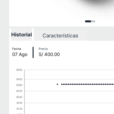
Imagen
Imagen
Imagen
1
de
2
3
d
3
Historial
Características
Historial de precios
Fecha
Precio
07
Ago
S/ 400.00
$560
$455
$390
$325
$260
$195
$130