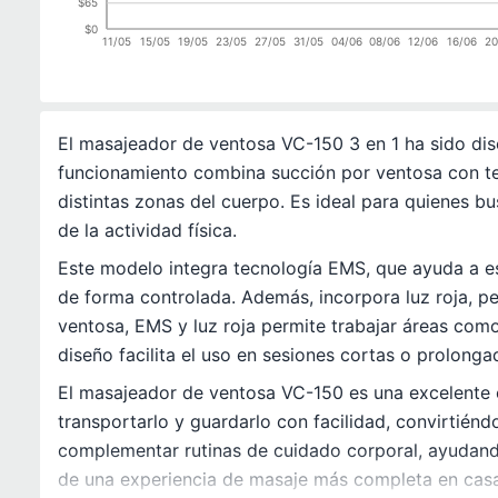
$65
$0
11/05
15/05
19/05
23/05
27/05
31/05
04/06
08/06
12/06
16/06
20
El masajeador de ventosa VC-150 3 en 1 ha sido di
funcionamiento combina succión por ventosa con tec
distintas zonas del cuerpo. Es ideal para quienes 
de la actividad física.
Este modelo integra tecnología EMS, que ayuda a est
de forma controlada. Además, incorpora luz roja, p
ventosa, EMS y luz roja permite trabajar áreas com
diseño facilita el uso en sesiones cortas o prolonga
El masajeador de ventosa VC-150 es una excelente o
transportarlo y guardarlo con facilidad, convirtién
complementar rutinas de cuidado corporal, ayudando
de una experiencia de masaje más completa en casa,