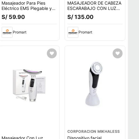
Masajeador Para Pies
MASAJEADOR DE CABEZA
Eléctrico EMS Plegable y
ESCARABAJO CON LUZ
Masajeador Cervical
ROJA COLOR ALEATORIO
S/ 59.90
S/ 135.00
Promart
Promart
CORPORACION MIKHALESS
Masajeador Con Luz
Dispositivo facial