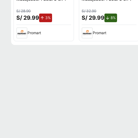
S/ 28.90
S/ 32.90
S/ 29.99
S/ 29.99
de aumento.
de descuento
3%
8%
Promart
Promart