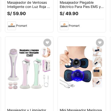
Masajeador de Ventosas
Masajeador Plegable
Inteligente con Luz Roja y
Eléctrico Para Pies EMS y
Succión
Masajeador Cervical
S/ 59.90
S/ 49.90
Promart
Promart
Masajeador y Limpiador
Mini Masajeador Mariposa