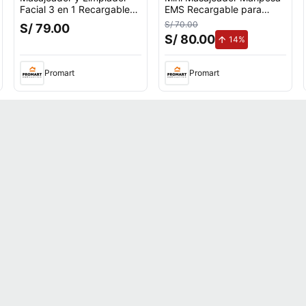
Facial 3 en 1 Recargable
EMS Recargable para
GBL-737
Cuello y Cuerpo
S/ 70.00
S/ 79.00
S/ 80.00
.
de aumento.
14%
Promart
Promart