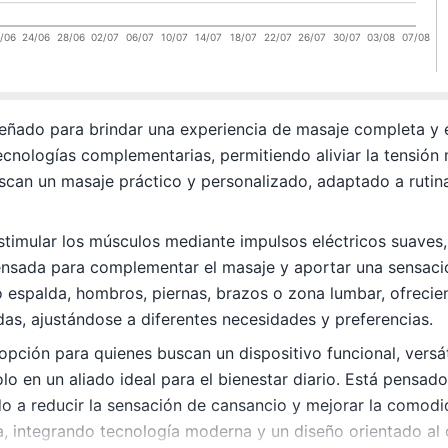
/06
24/06
28/06
02/07
06/07
10/07
14/07
18/07
22/07
26/07
30/07
03/08
07/08
señado para brindar una experiencia de masaje completa y 
nologías complementarias, permitiendo aliviar la tensión m
buscan un masaje práctico y personalizado, adaptado a ruti
imular los músculos mediante impulsos eléctricos suaves, 
ensada para complementar el masaje y aportar una sensaci
o espalda, hombros, piernas, brazos o zona lumbar, ofreci
das, ajustándose a diferentes necesidades y preferencias.
pción para quienes buscan un dispositivo funcional, versát
dolo en un aliado ideal para el bienestar diario. Está pens
 a reducir la sensación de cansancio y mejorar la comodid
 integrando tecnología moderna y un diseño orientado al c