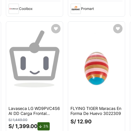
Coolbox
Promart
Lavaseca LG WD9PVC4S6
FLYING TIGER Maracas En
AI DD Carga Frontal
Forma De Huevo 3022309
9kg/5kg
S/ 1,449.00
S/ 12.90
S/ 1,399.00
de descuento.
3%