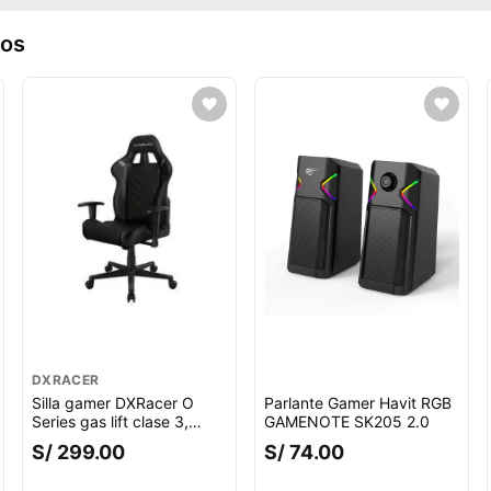
ros
DXRACER
Silla gamer DXRacer O
Parlante Gamer Havit RGB
Series gas lift clase 3,
GAMENOTE SK205 2.0
tapiz cuero pu, máx. 100
S/ 299.00
S/ 74.00
kg, inclinación 90 - 135°,
ento.
negro