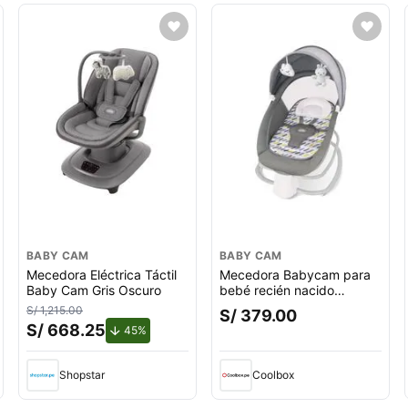
BABY CAM
BABY CAM
Mecedora Eléctrica Táctil
Mecedora Babycam para
Baby Cam Gris Oscuro
bebé recién nacido
Deluxe, eléctrica, control
S/ 1,215.00
S/ 379.00
app, gris
S/ 668.25
de descuento.
45%
Shopstar
Coolbox