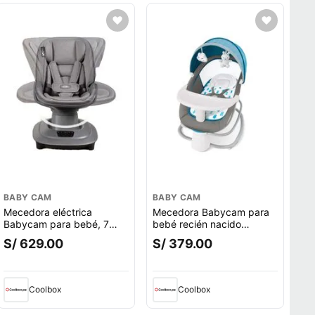
BABY CAM
BABY CAM
Mecedora eléctrica
Mecedora Babycam para
Babycam para bebé, 7
bebé recién nacido
modos de balanceo,
Deluxe, eléctrica, 4 en 1,
S/ 629.00
S/ 379.00
control APP, gris
control app, azul
Coolbox
Coolbox