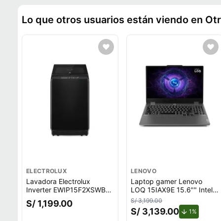
Lo que otros usuarios están viendo en Ot
ELECTROLUX
LENOVO
Lavadora Electrolux
Laptop gamer Lenovo
Inverter EWIP15F2XSWB
LOQ 15IAX9E 15.6"" Intel
carga superior, capacidad
Core i5, 512GB SSD, 8GB
S/ 3,199.00
S/ 1,199.00
15 kg, negro
RAM, Windows 11 Home,
S/ 3,139.00
de descu
1%
gris