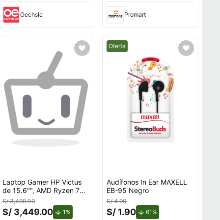
Oechsle
Promart
Mejor precio.
Oferta
Laptop Gamer HP Victus
Audífonos In Ear MAXELL
de 15.6"", AMD Ryzen 7
EB-95 Negro
7445H, NVIDIA GeForce
S/ 3,499.00
S/ 4.90
RTX 3050, 16GB RAM,
S/ 3,449.00
S/ 1.90
de descuento.
de descuento.
1%
61%
disco sólido de 512GB,