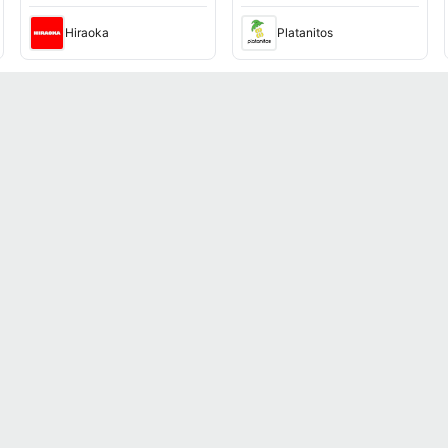
Hiraoka
Platanitos