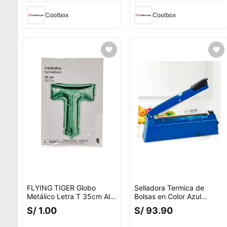
Coolbox
Coolbox
FLYING TIGER Globo
Selladora Termica de
Metálico Letra T 35cm Alt
Bolsas en Color Azul
P/Cumple 3014370
Y+Agendita
S/ 1.00
S/ 93.90