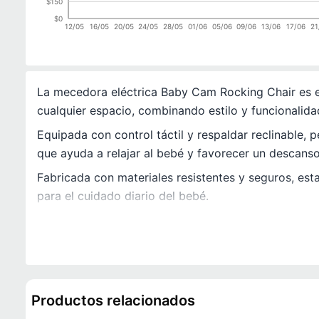
$150
$0
12/05
16/05
20/05
24/05
28/05
01/06
05/06
09/06
13/06
17/06
21
La mecedora eléctrica Baby Cam Rocking Chair es e
cualquier espacio, combinando estilo y funcionalida
Equipada con control táctil y respaldar reclinable, 
que ayuda a relajar al bebé y favorecer un descanso
Fabricada con materiales resistentes y seguros, es
para el cuidado diario del bebé.
Productos relacionados