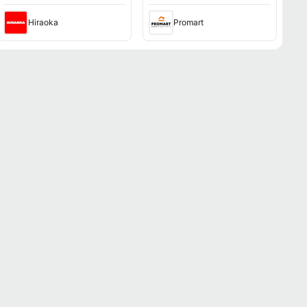
modelo 15-fb3020la
Hiraoka
Promart