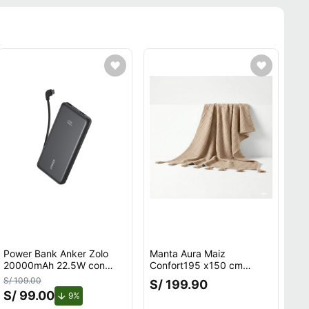
Power Bank Anker Zolo
Manta Aura Maiz
20000mAh 22.5W con
Confort195 x150 cm
Cable USB-C Integrado
Zalmohadas
S/ 109.00
S/ 199.90
Negro
S/ 99.00
de descuento.
9%