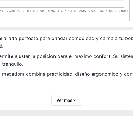
/06
25/06
29/06
03/07
07/07
11/07
15/07
19/07
23/07
27/07
31/07
04/08
08/08
l aliado perfecto para brindar comodidad y calma a tu be
d.
permite ajustar la posición para el máximo confort. Su sist
 tranquilo.
ta mecedora combina practicidad, diseño ergonómico y conf
Ver más