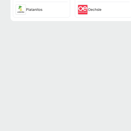
Platanitos
Oechsle