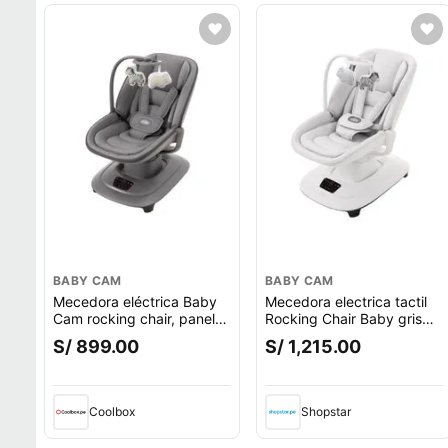
BABY CAM
BABY CAM
Mecedora eléctrica Baby
Mecedora electrica tactil
Cam rocking chair, panel
Rocking Chair Baby gris
táctil, respaldar reclinable,
oscuro
S/ 899.00
S/ 1,215.00
gris oscuro
Coolbox
Shopstar