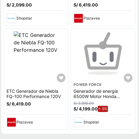
2,8KW 15L
S/ 2,099.00
S/ 6,419.00
Shopstar
Plazavea
POWER FORCE
ETC Generador de Niebla
Generador de energía
FQ-100 Performance 120V
6500W Motor Honda
Werken
S/ 3,999.00
S/ 6,419.00
S/ 4,199.00
de aumento.
5%
Plazavea
Shopstar