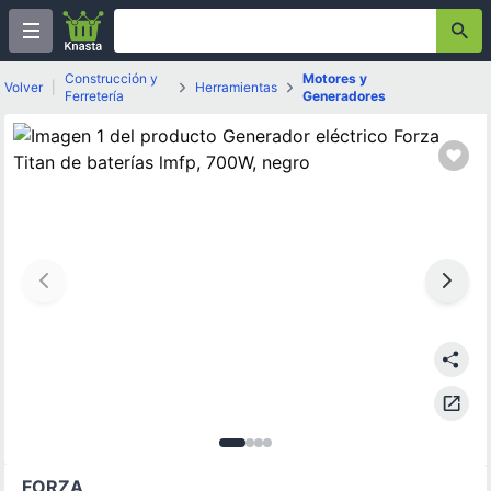
Construcción y
Motores y
Volver
|
Herramientas
Ferretería
Generadores
Imagen
Imagen
Imagen
Imagen
1
de
2
3
de
4
4
de
de
4
4
4
FORZA