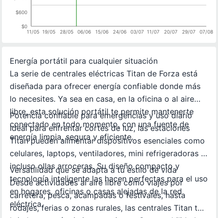
$600
$0
11/05
19/05
28/05
06/06
15/06
24/06
03/07
11/07
20/07
29/07
07/08
Energía portátil para cualquier situación
La serie de centrales eléctricas Titan de Forza está
diseñada para ofrecer energía confiable donde más
lo necesites. Ya sea en casa, en la oficina o al aire
libre, esta solución portátil te permite mantenerte
Potencia confiable para emergencias y uso diario
conectado en todo momento, con una fuente de
Ideal para enfrentar cortes de luz, las estaciones
energía limpia, segura y eficiente.
Titan pueden alimentar dispositivos esenciales como
celulares, laptops, ventiladores, mini refrigeradoras o
incluso ollas arroceras. Su diseño compacto y
Versatilidad que se adapta a tu estilo de vida
tecnología inteligente las hacen perfectas para el uso
Desde actividades al aire libre como viajes por
en hogares, oficinas o casas alejadas de la red
carretera, pesca, acampadas o festivales, hasta
eléctrica.
rodajes, ferias o zonas rurales, las centrales Titan te