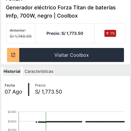
Generador eléctrico Forza Titan de baterías
lmfp, 700W, negro | Coolbox
Anterior:
Precio:
S/ 1,773.50
1
%
S/ 1,749.00
Visitar Coolbox
Historial
Características
Historial de precios
Fecha
Precio
07
Ago
S/ 1,773.50
$2483
$1800
$1200