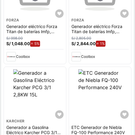
FORZA
FORZA
Generador eléctrico Forza
Generador eléctrico Forza
Titan de baterías lmfp,
Titan de baterías lmfp,
300W, negro
1200W, negro
S/ 998.00
S/ 2,805.00
S/ 1,048.00
de aumento.
S/ 2,844.00
de aumento.
5%
1%
Coolbox
Coolbox
KARCHER
Generador a Gasolina
ETC Generador de Niebla
Eléctrico Karcher PCG 3/1
FQ-100 Performance 240V