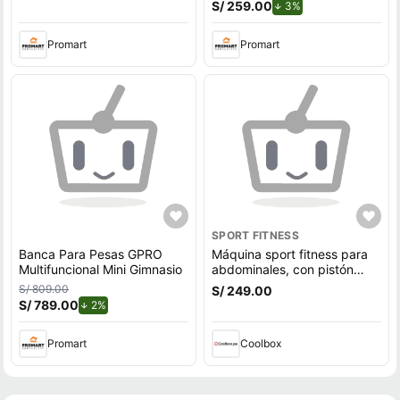
S/ 259.00
de descuento.
3%
Promart
Promart
SPORT FITNESS
Banca Para Pesas GPRO
Máquina sport fitness para
Multifuncional Mini Gimnasio
abdominales, con pistón
graduable 12 niveles,
S/ 809.00
S/ 249.00
contador digital portátil,
S/ 789.00
de descuento.
2%
negro
Promart
Coolbox