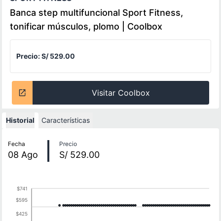
Banca step multifuncional Sport Fitness,
tonificar músculos, plomo | Coolbox
Precio:
S/ 529.00
Visitar Coolbox
Historial
Características
Historial de precios
Fecha
Precio
08
Ago
S/ 529.00
$741
$595
$425