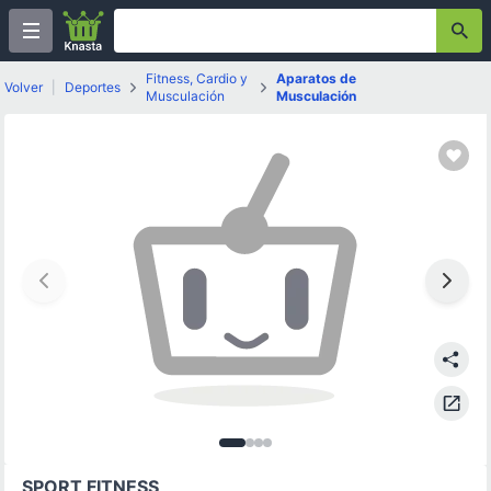
Fitness, Cardio y
Aparatos de
Volver
|
Deportes
Musculación
Musculación
Imagen
Imagen
Imagen
Imagen
1
de
2
3
de
4
4
de
de
4
4
4
SPORT FITNESS