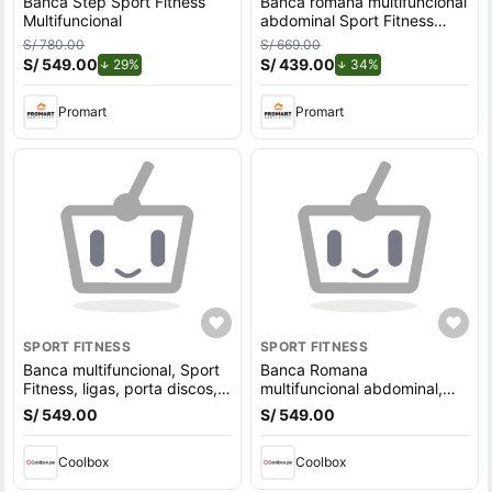
Banca Step Sport Fitness
Banca romana multifuncional
Multifuncional
abdominal Sport Fitness
G500
S/ 780.00
S/ 669.00
S/ 549.00
de descuento.
S/ 439.00
de descuento.
29%
34%
Promart
Promart
SPORT FITNESS
SPORT FITNESS
Banca multifuncional, Sport
Banca Romana
Fitness, ligas, porta discos,
multifuncional abdominal,
entrena con estilo, negro
Sport Fitness, negra,
S/ 549.00
S/ 549.00
rendimiento, estilo en
entrenamiento
Coolbox
Coolbox