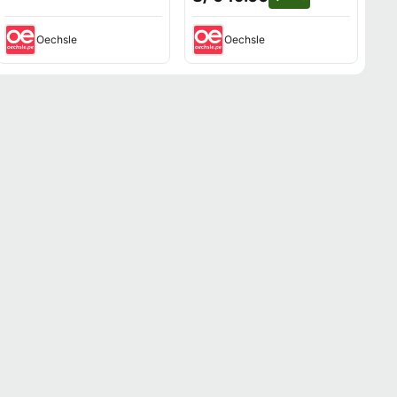
Oechsle
Oechsle