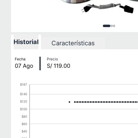
Imagen
Imagen
Imagen
1
de
2
3
d
3
Historial
Características
Historial de precios
Fecha
Precio
07
Ago
S/ 119.00
$167
$140
$120
$100
$80
$60
$40