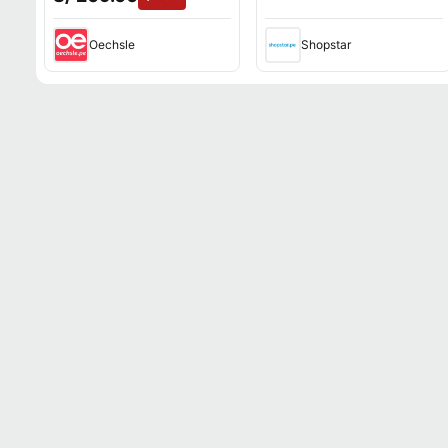
Oechsle
Shopstar