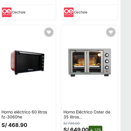
Oechsle
Oechsle
Horno eléctrico 60 litros
Horno Eléctrico Oster de
fz-3060he
35 litros
TSSTTV35FDMAFNS
S/ 739.00
S/ 468.90
S/ 649.00
de descuento.
12%