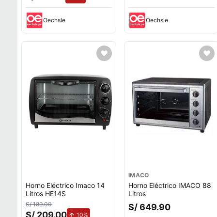
Oechsle
Oechsle
IMACO
Horno Eléctrico Imaco 14
Horno Eléctrico IMACO 88
Litros HE14S
Litros
S/ 189.00
S/ 649.90
S/ 209.00
de aumento.
10%