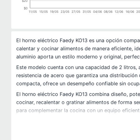
$20
$0
11/05
15/05
19/05
23/05
27/05
31/05
04/06
08/06
12/06
16/06
20
El horno eléctrico Faedy KO13 es una opción compac
calentar y cocinar alimentos de manera eficiente, i
aluminio aporta un estilo moderno y original, perfe
Este modelo cuenta con una capacidad de 2 litros, 
resistencia de acero que garantiza una distribución 
compacta, ofrece un desempeño confiable sin ocup
El horno eléctrico Faedy KO13 combina diseño, pote
cocinar, recalentar o gratinar alimentos de forma se
para complementar la cocina con un equipo eficiente