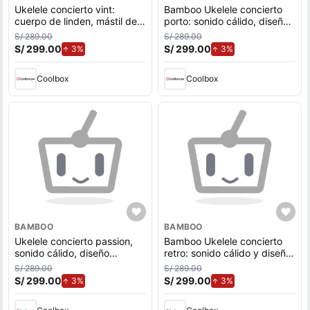
Ukelele concierto vint:
Bamboo Ukelele concierto
cuerpo de linden, mástil de
porto: sonido cálido, diseño
okoume, sonido cálido para
colorido con cuerpo de
S/ 289.00
S/ 289.00
principiantes
Linden
S/ 299.00
de aumento.
S/ 299.00
de aumento.
3%
3%
Coolbox
Coolbox
BAMBOO
BAMBOO
Ukelele concierto passion,
Bamboo Ukelele concierto
sonido cálido, diseño
retro: sonido cálido y diseño
colorido con cuerpo de
colorido con cuerpo de
S/ 289.00
S/ 289.00
linden
linden
S/ 299.00
de aumento.
S/ 299.00
de aumento.
3%
3%