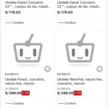
Ukelele Kabat Concierto
Ukelele Kabat Concierto
23"" , cuerpo de tilo, mástil
23"", cuerpo de tilo, mástil
okoume, acabado mate,
okoume, acabado mate,
S/ 179.00
S/ 179.00
marrón
negro
Coolbox
Coolbox
BAMBOO
BAMBOO
Ukelele Forest, concierto,
Ukelele Waterfall, nature line,
nature line, marrón
concierto, marrón
S/ 289.00
S/ 289.00
S/ 299.00
de aumento.
S/ 299.00
de aumento.
3%
3%
Coolbox
Coolbox