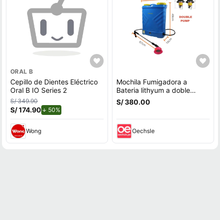
ORAL B
Cepillo de Dientes Eléctrico
Mochila Fumigadora a
Oral B IO Series 2
Bateria lithyum a doble
bomba
S/ 349.90
S/ 380.00
S/ 174.90
de descuento.
50%
Wong
Oechsle