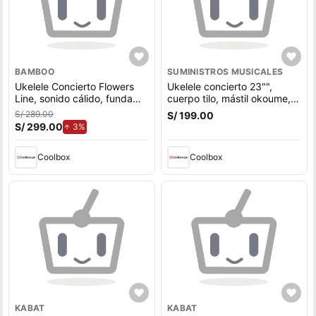
BAMBOO
SUMINISTROS MUSICALES
Ukelele Concierto Flowers
Ukelele concierto 23"",
Line, sonido cálido, funda
cuerpo tilo, mástil okoume,
acolchonada, spring
acabado mate, azul
S/ 289.00
S/ 199.00
S/ 299.00
de aumento.
3%
Coolbox
Coolbox
KABAT
KABAT