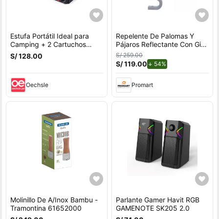
Estufa Portátil Ideal para
Repelente De Palomas Y
Camping + 2 Cartuchos
Pájaros Reflectante Con Giro
485ml
Por Viento Para Exteriores
S/ 259.00
S/ 128.00
Con Soporte en U
S/ 119.00
de descuento.
54%
Oechsle
Promart
Molinillo De A/Inox Bambu -
Parlante Gamer Havit RGB
Tramontina 61652000
GAMENOTE SK205 2.0