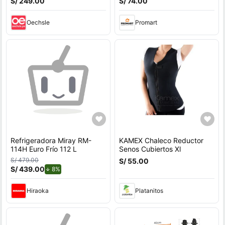
S/ 249.00
S/ 74.00
Oechsle
Promart
Refrigeradora Miray RM-
KAMEX Chaleco Reductor
114H Euro Frío 112 L
Senos Cubiertos Xl
S/ 479.00
S/ 55.00
S/ 439.00
de descuento.
8%
Hiraoka
Platanitos