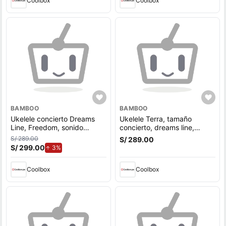
Coolbox
Coolbox
BAMBOO
BAMBOO
Ukelele concierto Dreams
Ukelele Terra, tamaño
Line, Freedom, sonido
concierto, dreams line,
cálido, diseño vibrante para
marrón
S/ 289.00
S/ 289.00
principiantes
S/ 299.00
de aumento.
3%
Coolbox
Coolbox