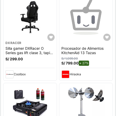
DXRACER
Silla gamer DXRacer O
Procesador de Alimentos
Series gas lift clase 3, tapiz
KitchenAid 13 Tazas
cuero pu, máx. 100 kg,
S/ 1,099.00
S/ 299.00
inclinación 90 - 135°, negro
S/ 799.00
de descuento.
27%
Coolbox
Hiraoka