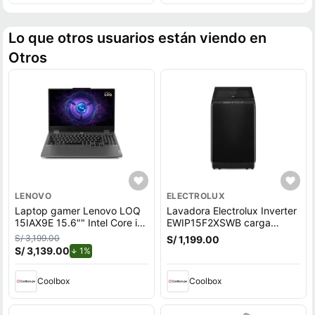
Lo que otros usuarios están viendo en
Otros
LENOVO
ELECTROLUX
Laptop gamer Lenovo LOQ
Lavadora Electrolux Inverter
15IAX9E 15.6"" Intel Core i5,
EWIP15F2XSWB carga
512GB SSD, 8GB RAM,
superior, capacidad 15 kg,
S/ 3,199.00
S/ 1,199.00
Windows 11 Home, gris
negro
S/ 3,139.00
de descuento.
1%
Coolbox
Coolbox