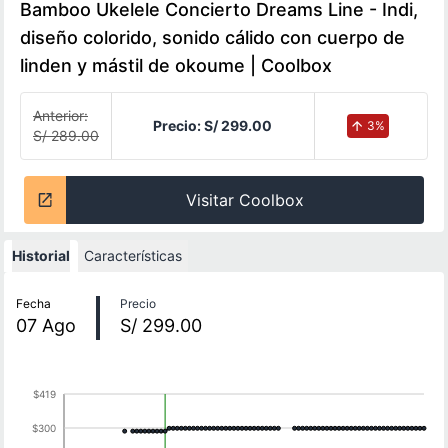
Bamboo Ukelele Concierto Dreams Line - Indi,
diseño colorido, sonido cálido con cuerpo de
linden y mástil de okoume | Coolbox
Anterior:
Precio:
S/ 299.00
3
%
S/ 289.00
Visitar Coolbox
Historial
Características
Historial de precios
Fecha
Precio
07
Ago
S/ 299.00
$419
$300