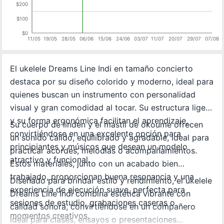
$200
$100
$0
11/05
19/05
28/05
06/06
15/06
24/06
03/07
11/07
20/07
29/07
07/08
El ukelele Dreams Line Indi en tamaño concierto
destaca por su diseño colorido y moderno, ideal para
quienes buscan un instrumento con personalidad
visual y gran comodidad al tocar. Su estructura ligera
y su forma ergonómica facilitan el aprendizaje,
Su cuerpo de linden y el mástil de okoume ofrecen
convirtiéndose en una excelente opción para
un sonido cálido, equilibrado y agradable, ideal para
principiantes y músicos que desean un modelo
practicar acordes, melodías o acompañamientos.
atractivo y funcional.
Estos materiales, junto con un acabado bien
trabajado, proporcionan buena resonancia y una
Diseñado para brindar estilo y rendimiento, el ukelele
experiencia de ejecución suave, perfecta para
Dreams Line Indi combina estética vibrante con
sesiones de estudio, grabaciones caseras o
calidad sonora, convirtiéndose en un compañero
momentos creativos.
ideal para clases, ensayos o presentaciones