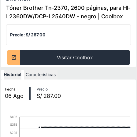
Tóner Brother Tn-2370, 2600 páginas, para Hl-
L2360DW/DCP-L2540DW - negro | Coolbox
Precio:
S/ 287.00
Visitar Coolbox
Historial
Características
Historial de precios
Fecha
Precio
06
Ago
S/ 287.00
$402
$315
$225