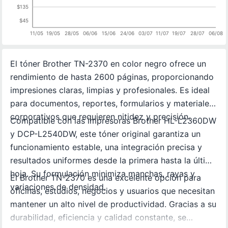
$135
$45
11/05
19/05
28/05
06/06
15/06
24/06
03/07
11/07
19/07
28/07
06/08
El tóner Brother TN-2370 en color negro ofrece un
rendimiento de hasta 2600 páginas, proporcionando
impresiones claras, limpias y profesionales. Es ideal
para documentos, reportes, formularios y materiales
corporativos que requieren nitidez y precisión.
Compatible con las impresoras Brother HL-L2360DW
y DCP-L2540DW, este tóner original garantiza un
funcionamiento estable, una integración precisa y
resultados uniformes desde la primera hasta la última
hoja. Su formulación minimiza manchas, rayas y
El Brother TN-2370 es una excelente opción para
variaciones de densidad.
oficinas, estudios, negocios y usuarios que necesitan
mantener un alto nivel de productividad. Gracias a su
durabilidad, eficiencia y calidad constante, se