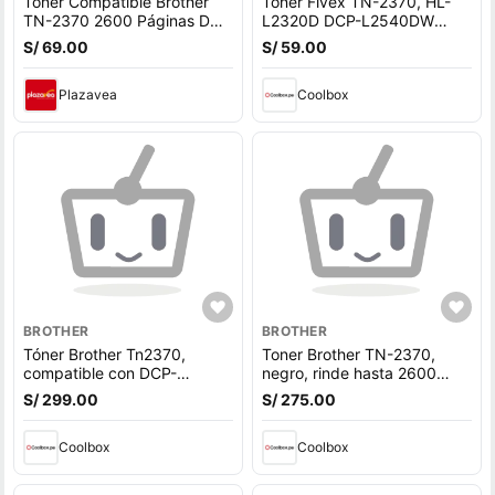
Toner Compatible Brother
Toner Fivex TN-2370, HL-
TN-2370 2600 Páginas DCP
L2320D DCP-L2540DW
L2540DW
MFC-L2700DW, 2600
S/ 69.00
S/ 59.00
páginas, negro
Plazavea
Coolbox
BROTHER
BROTHER
Tóner Brother Tn2370,
Toner Brother TN-2370,
compatible con DCP-
negro, rinde hasta 2600
L2520DW, DCP-L2540DW,
páginas
S/ 299.00
S/ 275.00
rinde 2600 páginas, negro
Coolbox
Coolbox