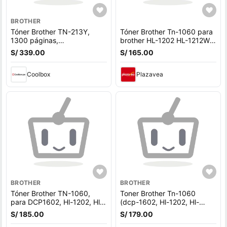
BROTHER
Tóner Brother TN-213Y,
Tóner Brother Tn-1060 para
1300 páginas,
brother HL-1202 HL-1212W
compatibilidad HL-
DCP-1602 DCP1617
S/ 339.00
S/ 165.00
L3210CW, HL-L3230CDW,
DCP-L3550CDW, amarillo
Coolbox
Plazavea
BROTHER
BROTHER
Tóner Brother TN-1060,
Toner Brother Tn-1060
para DCP1602, Hl-1202, Hl-
(dcp-1602, Hl-1202, Hl-
1212w, 1000 páginas- negro
1212w), 1000 páginas,
S/ 185.00
S/ 179.00
negro