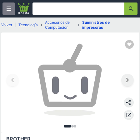
Accesorios de
Suministros de
Volver
|
Tecnología
Computación
impresoras
Imagen
Imagen
Imagen
1
de
2
3
de
3
de
3
3
BROTHER