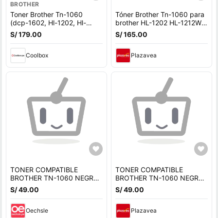
BROTHER
Toner Brother Tn-1060
Tóner Brother Tn-1060 para
(dcp-1602, Hl-1202, Hl-
brother HL-1202 HL-1212W
1212w), 1000 páginas,
DCP-1602 DCP1617
S/ 179.00
S/ 165.00
negro
Coolbox
Plazavea
TONER COMPATIBLE
TONER COMPATIBLE
BROTHER TN-1060 NEGRO
BROTHER TN-1060 NEGRO
1,000 PAGINAS HL-1202 /
1,000 PAGINAS HL-1202 /
S/ 49.00
S/ 49.00
1212W
1212W
Oechsle
Plazavea