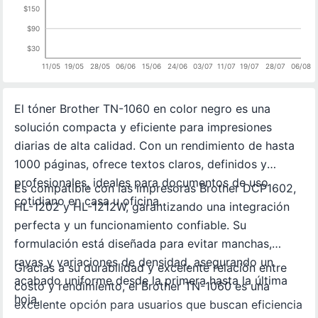
$150
$90
$30
11/05
19/05
28/05
06/06
15/06
24/06
03/07
11/07
19/07
28/07
06/08
El tóner Brother TN-1060 en color negro es una
solución compacta y eficiente para impresiones
diarias de alta calidad. Con un rendimiento de hasta
1000 páginas, ofrece textos claros, definidos y
profesionales, ideales para documentos de uso
Es compatible con las impresoras Brother DCP1602,
cotidiano en casa u oficina.
HL-1202 y HL-1212W, garantizando una integración
perfecta y un funcionamiento confiable. Su
formulación está diseñada para evitar manchas,
rayas y variaciones de densidad, asegurando un
Gracias a su durabilidad y excelente relación entre
acabado uniforme desde la primera hasta la última
costo y rendimiento, el Brother TN-1060 es una
hoja.
excelente opción para usuarios que buscan eficiencia