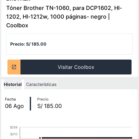
Tóner Brother TN-1060, para DCP1602, Hl-
1202, Hl-1212w, 1000 páginas- negro |
Coolbox
Precio:
S/ 185.00
Visitar Coolbox
Historial
Características
Historial de precios
Fecha
Precio
06
Ago
S/ 185.00
$259
$210