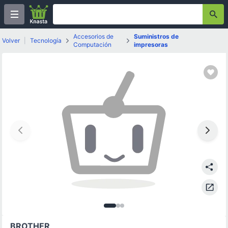
Accesorios de
Suministros de
Volver
|
Tecnología
Computación
impresoras
Imagen
Imagen
Imagen
1
de
2
3
de
3
de
3
3
BROTHER