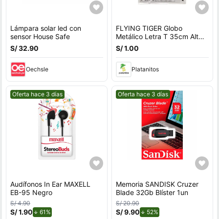
Lámpara solar led con
FLYING TIGER Globo
sensor House Safe
Metálico Letra T 35cm Alt
P/Cumple 3014370
S/ 32.90
S/ 1.00
Oechsle
Platanitos
Mejor precio.
Mejor precio.
Oferta hace 3 días
Oferta hace 3 días
Audífonos In Ear MAXELL
Memoria SANDISK Cruzer
EB-95 Negro
Blade 32Gb Blíster 1un
S/ 4.90
S/ 20.90
S/ 1.90
de descuento.
S/ 9.90
de descuento.
61%
52%