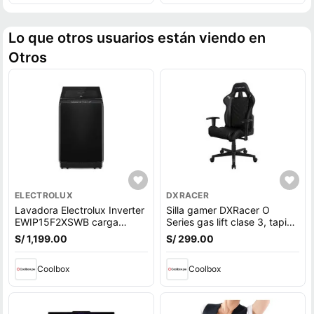
Lo que otros usuarios están viendo en
Otros
ELECTROLUX
DXRACER
Lavadora Electrolux Inverter
Silla gamer DXRacer O
EWIP15F2XSWB carga
Series gas lift clase 3, tapiz
superior, capacidad 15 kg,
cuero pu, máx. 100 kg,
S/ 1,199.00
S/ 299.00
negro
inclinación 90 - 135°, negro
Coolbox
Coolbox