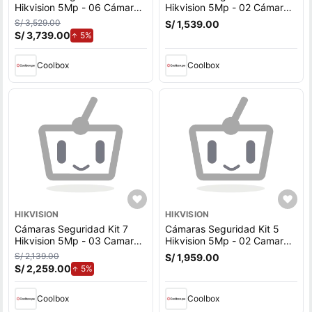
Hikvision 5Mp - 06 Cámaras
Hikvision 5Mp - 02 Cámaras
Audio Incorporado + Disco
Audio Incorporado + Disco
S/ 3,529.00
S/ 1,539.00
Duro 2Tb
Duro 2Tb
S/ 3,739.00
de aumento.
5%
Coolbox
Coolbox
HIKVISION
HIKVISION
Cámaras Seguridad Kit 7
Cámaras Seguridad Kit 5
Hikvision 5Mp - 03 Camaras
Hikvision 5Mp - 02 Camaras
Audio Incorporado + Disco
Audio Incorporado + Disco
S/ 2,139.00
S/ 1,959.00
Duro 2Tb
Duro 2Tb
S/ 2,259.00
de aumento.
5%
Coolbox
Coolbox