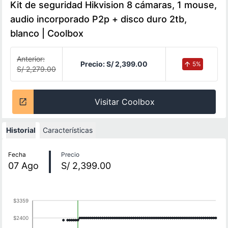
Kit de seguridad Hikvision 8 cámaras, 1 mouse,
audio incorporado P2p + disco duro 2tb,
blanco | Coolbox
Anterior:
Precio:
S/ 2,399.00
5
%
S/ 2,279.00
Visitar Coolbox
Historial
Características
Historial de precios
Fecha
Precio
07
Ago
S/ 2,399.00
$3359
$2400