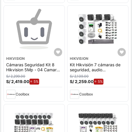
HIKVISION
HIKVISION
Cámaras Seguridad Kit 8
Kit Hikvisión 7 cámaras de
Hikvision 5Mp - 04 Camaras
seguridad, audio
Audio Incorporado + Disco
incorporado, 5MP completo
S/ 2,299.00
S/ 2,139.00
Duro 2Tb
P2p + Disco duro 2tb
S/ 2,419.00
de aumento.
S/ 2,259.00
de aumento.
5%
5%
Coolbox
Coolbox