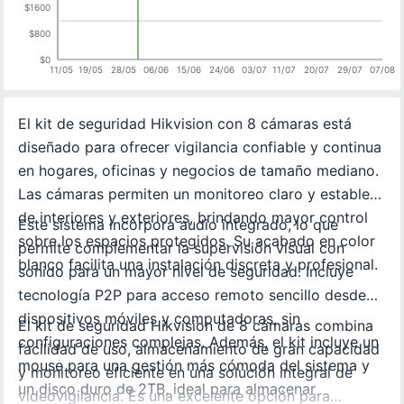
$1600
$800
$0
11/05
19/05
28/05
06/06
15/06
24/06
03/07
11/07
20/07
29/07
07/08
El kit de seguridad Hikvision con 8 cámaras está
diseñado para ofrecer vigilancia confiable y continua
en hogares, oficinas y negocios de tamaño mediano.
Las cámaras permiten un monitoreo claro y estable
de interiores y exteriores, brindando mayor control
Este sistema incorpora audio integrado, lo que
sobre los espacios protegidos. Su acabado en color
permite complementar la supervisión visual con
blanco facilita una instalación discreta y profesional.
sonido para un mayor nivel de seguridad. Incluye
tecnología P2P para acceso remoto sencillo desde
dispositivos móviles y computadoras, sin
El kit de seguridad Hikvision de 8 cámaras combina
configuraciones complejas. Además, el kit incluye un
facilidad de uso, almacenamiento de gran capacidad
mouse para una gestión más cómoda del sistema y
y monitoreo eficiente en una solución integral de
un disco duro de 2TB, ideal para almacenar
videovigilancia. Es una excelente opción para