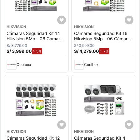
HIKVISION
HIKVISION
Cámaras Seguridad Kit 14
Cámaras Seguridad Kit 16
Hikvision 5Mp - 06 Cámaras
Hikvision 5Mp - 06 Cámaras
Audio Incorporado + Disco
Audio Incorporado + Disco
S/ 3,779.00
S/ 3,999.00
Duro 2Tb
Duro 2Tb
S/ 3,999.00
de aumento.
S/ 4,279.00
de aumento.
5%
7%
Coolbox
Coolbox
HIKVISION
HIKVISION
Cámaras Seguridad Kit 12
Cámaras Seguridad Kit 4