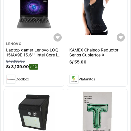
LENOVO
Laptop gamer Lenovo LOQ
KAMEX Chaleco Reductor
15IAX9E 15.6"" Intel Core i5,
Senos Cubiertos Xl
512GB SSD, 8GB RAM,
S/ 3,199.00
S/ 55.00
Windows 11 Home, gris
S/ 3,139.00
de descuento.
1%
Coolbox
Platanitos